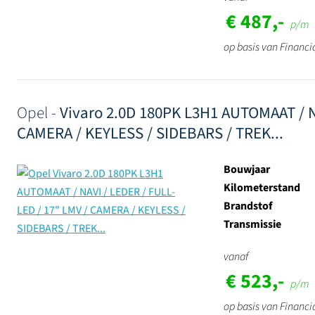
€ 487,-
p/m
op basis van Financi
Opel -
Vivaro 2.0D 180PK L3H1 AUTOMAAT / NA
CAMERA / KEYLESS / SIDEBARS / TREK...
Bouwjaar
Kilometerstand
Brandstof
Transmissie
vanaf
€ 523,-
p/m
op basis van Financi