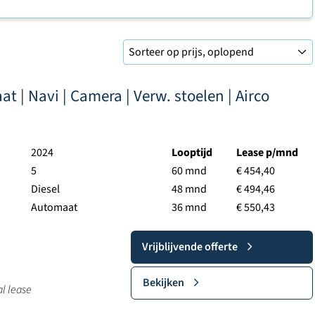
t | Navi | Camera | Verw. stoelen | Airco
2024
Looptijd
Lease p/mnd
5
60 mnd
€ 454,40
Diesel
48 mnd
€ 494,46
Automaat
36 mnd
€ 550,43
Vrijblijvende offerte
Bekijken
al lease