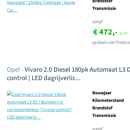
Brandstof
Transmissie
vanaf
€ 472,-
p/m
op basis van Financi
Opel -
Vivaro 2.0 Diesel 180pk Automaat L3 D
control | LED dagrijverlic...
Bouwjaar
Kilometerstand
Brandstof
Transmissie
vanaf