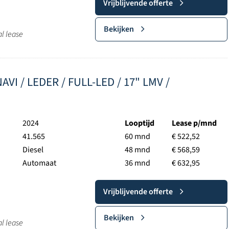
Vrijblijvende offerte
Bekijken
al lease
VI / LEDER / FULL-LED / 17" LMV /
2024
Looptijd
Lease p/mnd
41.565
60 mnd
€ 522,52
Diesel
48 mnd
€ 568,59
Automaat
36 mnd
€ 632,95
Vrijblijvende offerte
Bekijken
al lease