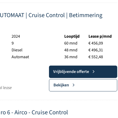
AUTOMAAT | Cruise Control | Betimmering
2024
Looptijd
Lease p/mnd
9
60 mnd
€ 456,09
Diesel
48 mnd
€ 496,31
Automaat
36 mnd
€ 552,48
Vrijblijvende offerte
Bekijken
al lease
ro 6 - Airco - Cruise Control