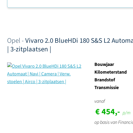
Sorteer op
Opel -
Vivaro 2.0 BlueHDi 180 S&S L2 Automaa
| 3-zitplaatsen |
Bouwjaar
Kilometerstand
Brandstof
Transmissie
vanaf
€ 454,-
p/m
op basis van Financi