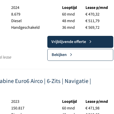
2024
Looptijd
Lease p/mnd
8.679
60 mnd
€ 470,32
Diesel
48 mnd
€ 511,79
Handgeschakeld
36 mnd
€ 569,72
Vrijblijvende offerte
Bekijken
al lease
ine Euro6 Airco | 6-Zits | Navigatie |
2023
Looptijd
Lease p/mnd
150.817
60 mnd
€ 471,98