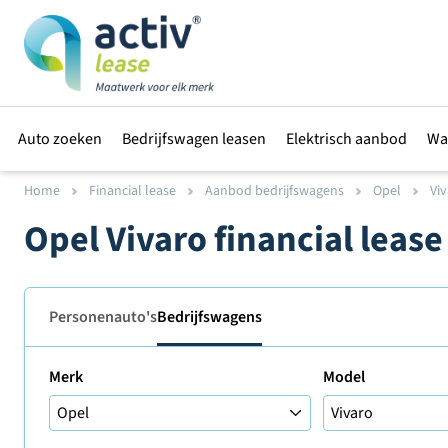
Auto zoeken
Bedrijfswagen leasen
Elektrisch aanbod
Wa
Home
Financial lease
Aanbod bedrijfswagens
Opel
Vi
Opel Vivaro financial leas
Personenauto's
Bedrijfswagens
Merk
Model