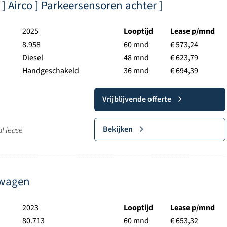
 ] Airco ] Parkeersensoren achter ]
2025
Looptijd
Lease p/mnd
8.958
60 mnd
€ 573,24
Diesel
48 mnd
€ 623,79
Handgeschakeld
36 mnd
€ 694,39
Vrijblijvende offerte
Bekijken
al lease
lwagen
2023
Looptijd
Lease p/mnd
80.713
60 mnd
€ 653,32