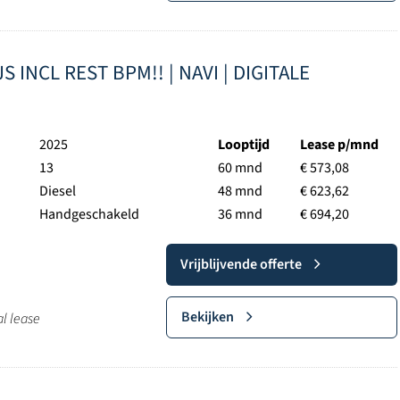
IJS INCL REST BPM!! | NAVI | DIGITALE
2025
Looptijd
Lease p/mnd
13
60 mnd
€ 573,08
Diesel
48 mnd
€ 623,62
Handgeschakeld
36 mnd
€ 694,20
Vrijblijvende offerte
Bekijken
al lease