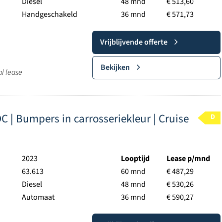
Diesel
48 mnd
€ 513,60
Handgeschakeld
36 mnd
€ 571,73
Vrijblijvende offerte
Bekijken
al lease
C | Bumpers in carrosseriekleur | Cruise
D
2023
Looptijd
Lease p/mnd
63.613
60 mnd
€ 487,29
Diesel
48 mnd
€ 530,26
Automaat
36 mnd
€ 590,27