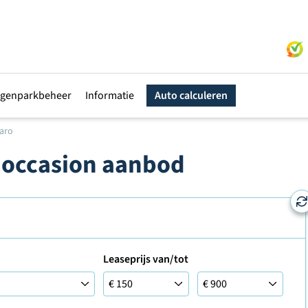
genparkbeheer
Informatie
Auto calculeren
varo
e occasion aanbod
Leaseprijs van/tot
Leaseprijs tot