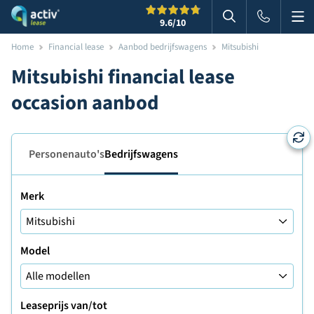
Me
Zoeken
9.6
/10
Zoeken in websi
Home
Financial lease
Aanbod bedrijfswagens
Mitsubishi
Mitsubishi financial lease
occasion aanbod
Personenauto's
Bedrijfswagens
Merk
Model
Leaseprijs van/tot