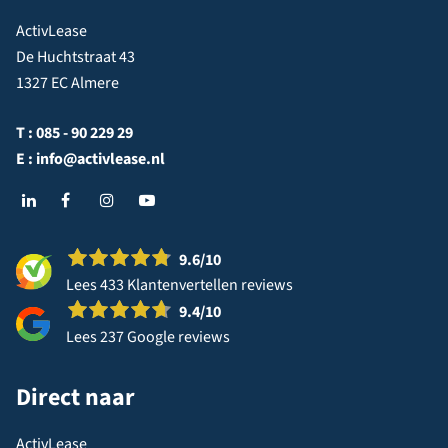
ActivLease
De Huchtstraat 43
1327 EC Almere
T :
085 - 90 229 29
E :
info@activlease.nl
9.6
/10
Lees 433 Klantenvertellen reviews
9.4
/10
Lees 237 Google reviews
Direct naar
ActivLease