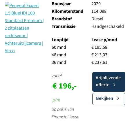
Bouwjaar
2020
Kilometerstand
114.098
Brandstof
Diesel
Transmissie
Handgeschakeld
Looptijd
Lease p/mnd
60 mnd
€ 195,58
48 mnd
€ 213,03
36 mnd
€ 237,61
vanaf
Vrijblijvende
€ 196,-
offerte
Bekijken
p/m
op basis van
Financial lease