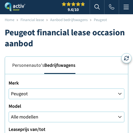
Me
Zoeken
9.6
/10
Zoeken in websi
Home
Financial lease
Aanbod bedrijfswagens
Peugeot
Peugeot financial lease occasion
aanbod
Personenauto's
Bedrijfswagens
Merk
Model
Leaseprijs van/tot