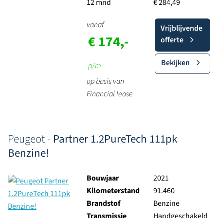
12 mnd
€ 284,49
vanaf
Vrijblijvende
€ 174,-
offerte
Bekijken
p/m
op basis van
Financial lease
Peugeot -
Partner 1.2PureTech 111pk
Benzine!
Bouwjaar
2021
Kilometerstand
91.460
Brandstof
Benzine
Transmissie
Handgeschakeld