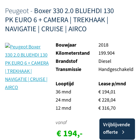
Peugeot -
Boxer 330 2.0 BLUEHDI 130
PK EURO 6 + CAMERA | TREKHAAK |
NAVIGATIE | CRUISE | AIRCO
Bouwjaar
2018
Kilometerstand
199.904
Brandstof
Diesel
Transmissie
Handgeschakeld
Looptijd
Lease p/mnd
36 mnd
€ 194,01
24 mnd
€ 228,04
12 mnd
€ 316,70
vanaf
Vrijblijvende
€ 194,-
offerte