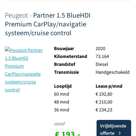
Peugeot -
Partner 1.5 BlueHDI
Premium CarPlay/navigatie
systeem/cruise control
Bouwjaar
2020
Kilometerstand
73.164
Brandstof
Diesel
Transmissie
Handgeschakeld
Looptijd
Lease p/mnd
60 mnd
€ 192,80
48 mnd
€ 210,00
36 mnd
€ 234,23
vanaf
Vrijblijvende
€ 193,-
offerte