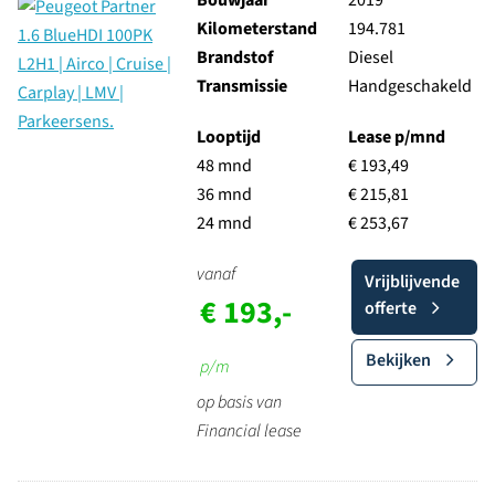
Bouwjaar
2019
Kilometerstand
194.781
Brandstof
Diesel
Transmissie
Handgeschakeld
Looptijd
Lease p/mnd
48 mnd
€ 193,49
36 mnd
€ 215,81
24 mnd
€ 253,67
vanaf
Vrijblijvende
€ 193,-
offerte
Bekijken
p/m
op basis van
Financial lease