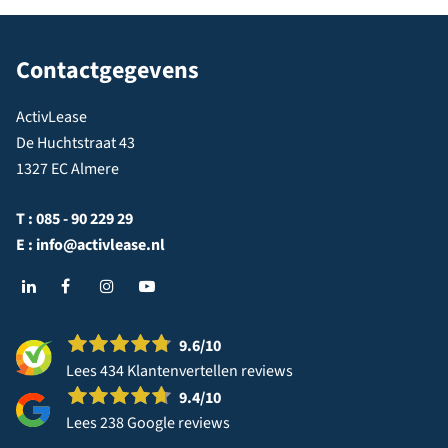
Contactgegevens
ActivLease
De Huchtstraat 43
1327 EC Almere
T :
085 - 90 229 29
E :
info@activlease.nl
9.6
/10
Lees 434 Klantenvertellen reviews
9.4
/10
Lees 238 Google reviews