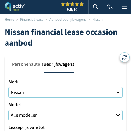
Me
Zoeken
9.6
/10
Zoeken in websi
Home
Financial lease
Aanbod bedrijfswagens
Nissan
Nissan financial lease occasion
aanbod
Personenauto's
Bedrijfswagens
Merk
Model
Leaseprijs van/tot