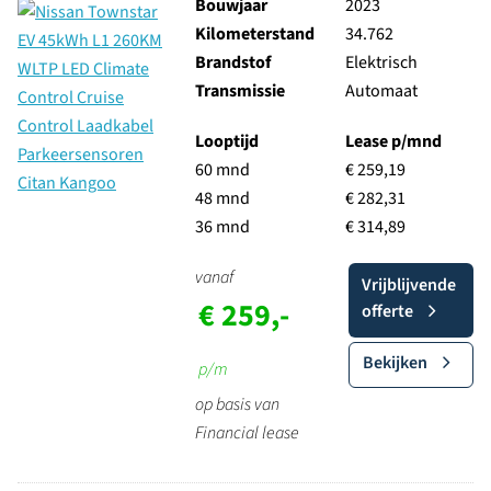
Bouwjaar
2023
Kilometerstand
34.762
Brandstof
Elektrisch
Transmissie
Automaat
Looptijd
Lease p/mnd
60 mnd
€ 259,19
48 mnd
€ 282,31
36 mnd
€ 314,89
vanaf
Vrijblijvende
€ 259,-
offerte
Bekijken
p/m
op basis van
Financial lease