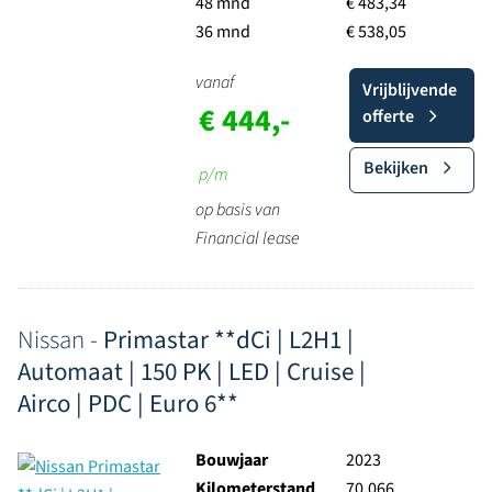
48 mnd
€ 483,34
36 mnd
€ 538,05
vanaf
Vrijblijvende
€ 444,-
offerte
Bekijken
p/m
op basis van
Financial lease
Nissan -
Primastar **dCi | L2H1 |
Automaat | 150 PK | LED | Cruise |
Airco | PDC | Euro 6**
Bouwjaar
2023
Kilometerstand
70.066