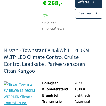
€ 268,-
offerte
Bekijken
p/m
op basis van
Financial lease
Nissan -
Townstar EV 45kWh L1 260KM
WLTP LED Climate Control Cruise
Control Laadkabel Parkeersensoren
Citan Kangoo
Bouwjaar
2023
Kilometerstand
15.068
Brandstof
Elektrisch
Transmissie
Automaat