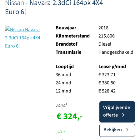
Nissan -
Navara 2.3dCi 164pk 4X4
Euro 6!
Bouwjaar
2018
Kilometerstand
215.806
Brandstof
Diesel
Transmissie
Handgeschakeld
Looptijd
Lease p/mnd
36 mnd
€ 323,71
24 mnd
€ 380,50
12 mnd
€ 528,42
vanaf
Vrijblijvende
€ 324,-
offerte
Bekijken
p/m