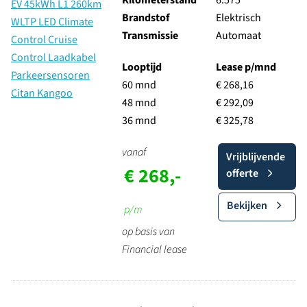
Kilometerstand
6.575
Brandstof
Elektrisch
Transmissie
Automaat
Looptijd
Lease p/mnd
60 mnd
€ 268,16
48 mnd
€ 292,09
36 mnd
€ 325,78
vanaf
Vrijblijvende
€ 268,-
offerte
Bekijken
p/m
op basis van
Financial lease