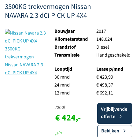
3500KG trekvermogen Nissan
NAVARA 2.3 dCi PICK UP 4X4
Bouwjaar
2017
Kilometerstand
148.024
Brandstof
Diesel
Transmissie
Handgeschakeld
Looptijd
Lease p/mnd
36 mnd
€ 423,99
24 mnd
€ 498,37
12 mnd
€ 692,11
vanaf
Vrijblijvende
€ 424,-
offerte
Bekijken
p/m