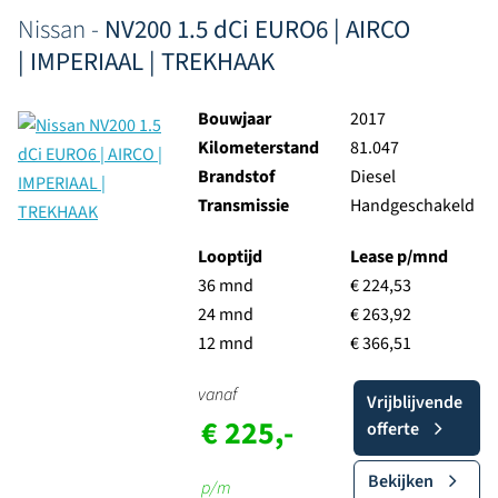
Nissan -
NV200 1.5 dCi EURO6 | AIRCO
| IMPERIAAL | TREKHAAK
Bouwjaar
2017
Kilometerstand
81.047
Brandstof
Diesel
Transmissie
Handgeschakeld
Looptijd
Lease p/mnd
36 mnd
€ 224,53
24 mnd
€ 263,92
12 mnd
€ 366,51
vanaf
Vrijblijvende
€ 225,-
offerte
Bekijken
p/m