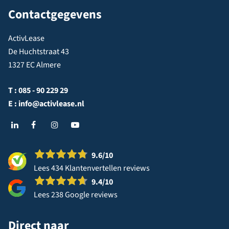
Contactgegevens
ActivLease
De Huchtstraat 43
1327 EC Almere
T :
085 - 90 229 29
E :
info@activlease.nl
9.6
/10
Lees 434 Klantenvertellen reviews
9.4
/10
Lees 238 Google reviews
Direct naar