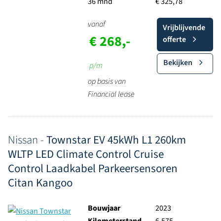
36 mnd
€ 325,78
vanaf
Vrijblijvende
€ 268,-
offerte
Bekijken
p/m
op basis van
Financial lease
Nissan -
Townstar EV 45kWh L1 260km
WLTP LED Climate Control Cruise
Control Laadkabel Parkeersensoren
Citan Kangoo
Bouwjaar
2023