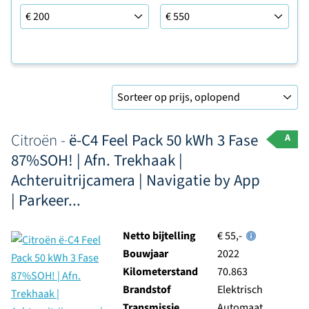
Leaseprijs tot
Sorteer op
Citroën -
ë-C4 Feel Pack 50 kWh 3 Fase
A
87%SOH! | Afn. Trekhaak |
Achteruitrijcamera | Navigatie by App
| Parkeer...
Netto bijtelling
€ 55,-
Bouwjaar
2022
Kilometerstand
70.863
Brandstof
Elektrisch
Transmissie
Automaat