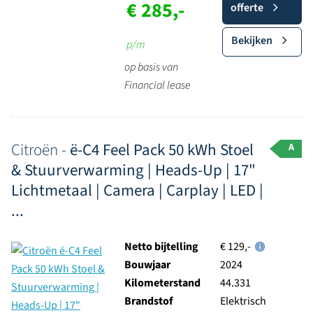
€ 285,-
offerte
Bekijken
p/m
op basis van
Financial lease
Citroën -
ë-C4 Feel Pack 50 kWh Stoel
A
& Stuurverwarming | Heads-Up | 17"
Lichtmetaal | Camera | Carplay | LED |
...
Netto bijtelling
€ 129,-
Bouwjaar
2024
Kilometerstand
44.331
Brandstof
Elektrisch