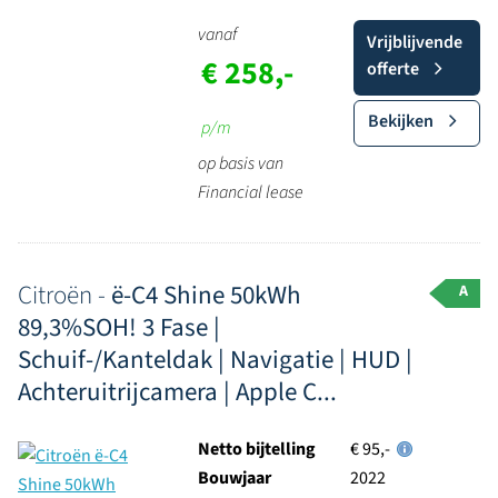
vanaf
Vrijblijvende
€ 258,-
offerte
Bekijken
p/m
op basis van
Financial lease
Citroën -
ë-C4 Shine 50kWh
A
89,3%SOH! 3 Fase |
Schuif-/Kanteldak | Navigatie | HUD |
Achteruitrijcamera | Apple C...
Netto bijtelling
€ 95,-
Bouwjaar
2022