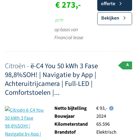
€ 273,-
offerte
Bekijken
p/m
op basis van
Financial lease
Citroën -
ë-C4 You 50 kWh 3 Fase
A
98,8%SOH! | Navigatie by App |
Achteruitrijcamera | Full-LED |
Comfortstoelen |...
Netto bijtelling
€ 93,-
Bouwjaar
2024
Kilometerstand
65.596
Brandstof
Elektrisch