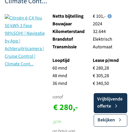
Climate Cont...
Netto bijtelling
€ 101,-
Bouwjaar
2024
Kilometerstand
32.644
Brandstof
Elektrisch
Transmissie
Automaat
Looptijd
Lease p/mnd
60 mnd
€ 280,28
48 mnd
€ 305,28
36 mnd
€ 340,50
vanaf
Vrijblijvende
€ 280,-
offerte
Bekijken
p/m
op basis van