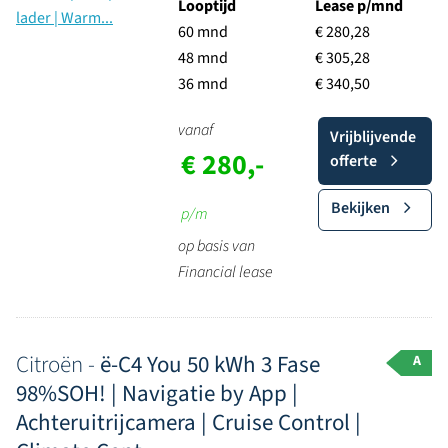
Looptijd
Lease p/mnd
60 mnd
€ 280,28
48 mnd
€ 305,28
36 mnd
€ 340,50
vanaf
Vrijblijvende
€ 280,-
offerte
Bekijken
p/m
op basis van
Financial lease
Citroën -
ë-C4 You 50 kWh 3 Fase
A
98%SOH! | Navigatie by App |
Achteruitrijcamera | Cruise Control |