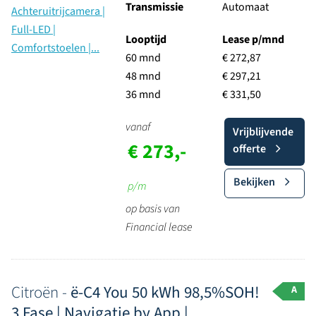
Transmissie
Automaat
Looptijd
Lease p/mnd
60 mnd
€ 272,87
48 mnd
€ 297,21
36 mnd
€ 331,50
vanaf
Vrijblijvende
€ 273,-
offerte
Bekijken
p/m
op basis van
Financial lease
Citroën -
ë-C4 You 50 kWh 98,5%SOH!
A
3 Fase | Navigatie by App |