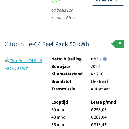
p/m
op basis van
Financial lease
Citroën -
ë-C4 Feel Pack 50 kWh
A
Netto bijtelling
€ 83,-
Bouwjaar
2022
Kilometerstand
42.710
Brandstof
Elektrisch
Transmissie
Automaat
Looptijd
Lease p/mnd
60 mnd
€ 258,03
48 mnd
€ 281,04
36 mnd
€ 313,47