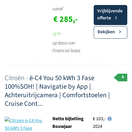
vanaf
Vrijblijvende
€ 285,-
offerte
Bekijken
p/m
op basis van
Financial lease
Citroën -
ë-C4 You 50 kWh 3 Fase
A
100%SOH! | Navigatie by App |
Achteruitrijcamera | Comfortstoelen |
Cruise Cont...
Netto bijtelling
€ 103,-
Bouwjaar
2024