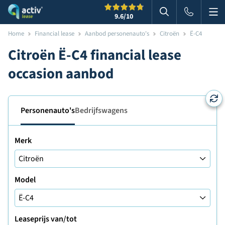
Me
Zoeken
9.6
/10
Zoeken in websi
Home
Financial lease
Aanbod personenauto's
Citroën
Ë-C4
Citroën Ë-C4 financial lease
occasion aanbod
Personenauto's
Bedrijfswagens
Merk
Model
Leaseprijs van/tot