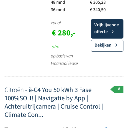
48 mnd
€ 305,28
36 mnd
€ 340,50
vanaf
Vrijblijvende
€ 280,-
offerte
Bekijken
p/m
op basis van
Financial lease
Citroën -
ë-C4 You 50 kWh 3 Fase
A
100%SOH! | Navigatie by App |
Achteruitrijcamera | Cruise Control |
Climate Con...