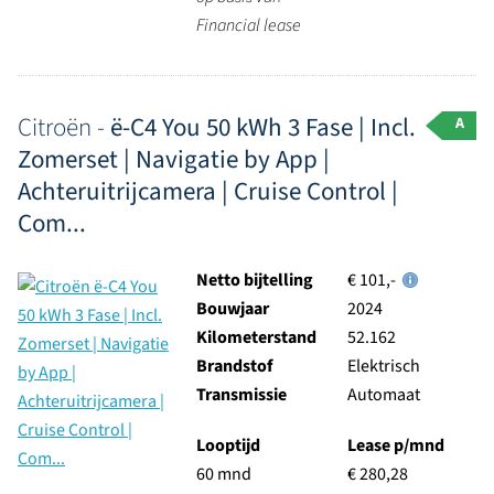
Financial lease
Citroën -
ë-C4 You 50 kWh 3 Fase | Incl.
A
Zomerset | Navigatie by App |
Achteruitrijcamera | Cruise Control |
Com...
Netto bijtelling
€ 101,-
Bouwjaar
2024
Kilometerstand
52.162
Brandstof
Elektrisch
Transmissie
Automaat
Looptijd
Lease p/mnd
60 mnd
€ 280,28