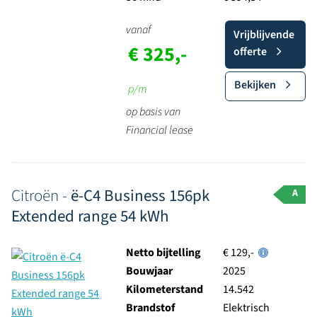
vanaf
Vrijblijvende
€ 325,-
offerte
Bekijken
p/m
op basis van
Financial lease
Citroën -
ë-C4 Business 156pk
A
Extended range 54 kWh
Netto bijtelling
€ 129,-
Bouwjaar
2025
Kilometerstand
14.542
Brandstof
Elektrisch