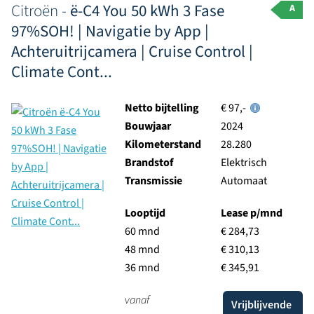
Citroën -
ë-C4 You 50 kWh 3 Fase
A
97%SOH! | Navigatie by App |
Achteruitrijcamera | Cruise Control |
Climate Cont...
Netto bijtelling
€ 97,-
Bouwjaar
2024
Kilometerstand
28.280
Brandstof
Elektrisch
Transmissie
Automaat
Looptijd
Lease p/mnd
60 mnd
€ 284,73
48 mnd
€ 310,13
36 mnd
€ 345,91
vanaf
Vrijblijvende