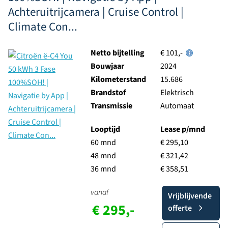
Achteruitrijcamera | Cruise Control |
Climate Con...
Netto bijtelling
€ 101,-
Bouwjaar
2024
Kilometerstand
15.686
Brandstof
Elektrisch
Transmissie
Automaat
Looptijd
Lease p/mnd
60 mnd
€ 295,10
48 mnd
€ 321,42
36 mnd
€ 358,51
vanaf
Vrijblijvende
€ 295,-
offerte