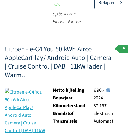
Bekijken
p/m
op basis van
Financial lease
Citroën -
ë-C4 You 50 kWh Airco |
A
AppleCarPlay/ Android Auto | Camera
| Cruise Control | DAB | 11kW lader |
Warm...
Netto bijtelling
€ 96,-
Bouwjaar
2024
Kilometerstand
37.197
Brandstof
Elektrisch
Transmissie
Automaat