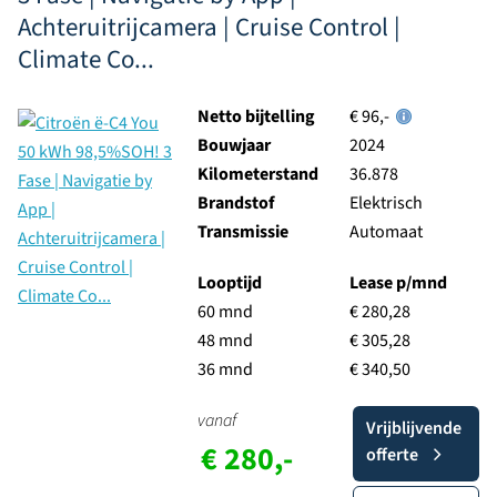
Achteruitrijcamera | Cruise Control |
Climate Co...
Netto bijtelling
€ 96,-
Bouwjaar
2024
Kilometerstand
36.878
Brandstof
Elektrisch
Transmissie
Automaat
Looptijd
Lease p/mnd
60 mnd
€ 280,28
48 mnd
€ 305,28
36 mnd
€ 340,50
vanaf
Vrijblijvende
€ 280,-
offerte