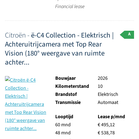
Financial lease
Citroën -
ë-C4 Collection - Elektrisch |
A
Achteruitrijcamera met Top Rear
Vision (180° weergave van ruimte
achter...
Bouwjaar
2026
Kilometerstand
10
Brandstof
Elektrisch
Transmissie
Automaat
Looptijd
Lease p/mnd
60 mnd
€ 495,12
48 mnd
€ 538,78