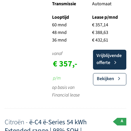
Transmissie
Automaat
Looptijd
Lease p/mnd
60 mnd
€ 357,14
48 mnd
€ 388,63
36 mnd
€ 432,61
vanaf
Vrijblijvende
€ 357,-
offerte
p/m
Bekijken
op basis van
Financial lease
Citroën -
ë-C4 ë-Series 54 kWh
A
Extended range | 98% SOH |