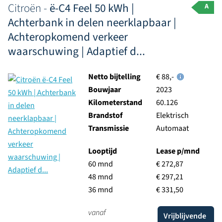
Citroën -
ë-C4 Feel 50 kWh |
A
Achterbank in delen neerklapbaar |
Achteropkomend verkeer
waarschuwing | Adaptief d...
Netto bijtelling
€ 88,-
Bouwjaar
2023
Kilometerstand
60.126
Brandstof
Elektrisch
Transmissie
Automaat
Looptijd
Lease p/mnd
60 mnd
€ 272,87
48 mnd
€ 297,21
36 mnd
€ 331,50
vanaf
Vrijblijvende