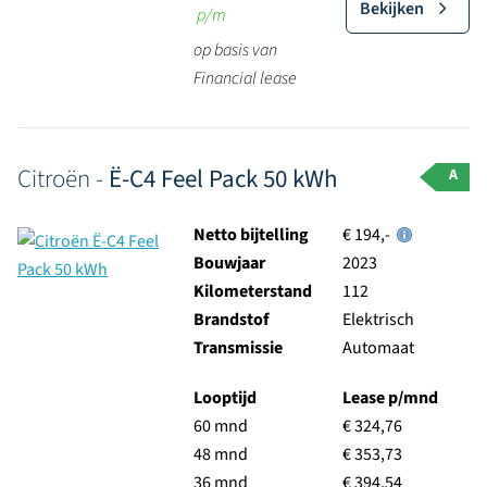
Bekijken
p/m
op basis van
Financial lease
Citroën -
Ë-C4 Feel Pack 50 kWh
A
Netto bijtelling
€ 194,-
Bouwjaar
2023
Kilometerstand
112
Brandstof
Elektrisch
Transmissie
Automaat
Looptijd
Lease p/mnd
60 mnd
€ 324,76
48 mnd
€ 353,73
36 mnd
€ 394,54