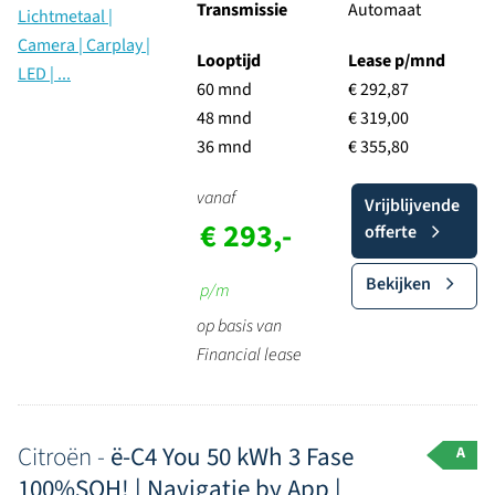
Transmissie
Automaat
Looptijd
Lease p/mnd
60 mnd
€ 292,87
48 mnd
€ 319,00
36 mnd
€ 355,80
vanaf
Vrijblijvende
€ 293,-
offerte
Bekijken
p/m
op basis van
Financial lease
Citroën -
ë-C4 You 50 kWh 3 Fase
A
100%SOH! | Navigatie by App |