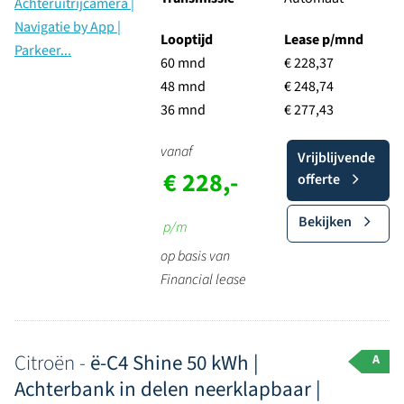
Looptijd
Lease p/mnd
60 mnd
€ 228,37
48 mnd
€ 248,74
36 mnd
€ 277,43
vanaf
Vrijblijvende
€ 228,-
offerte
Bekijken
p/m
op basis van
Financial lease
Citroën -
ë-C4 Shine 50 kWh |
A
Achterbank in delen neerklapbaar |