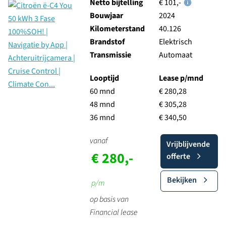
Netto bijtelling
€ 101,-
Bouwjaar
2024
Kilometerstand
40.126
Brandstof
Elektrisch
Transmissie
Automaat
Looptijd
Lease p/mnd
60 mnd
€ 280,28
48 mnd
€ 305,28
36 mnd
€ 340,50
vanaf
Vrijblijvende
€ 280,-
offerte
Bekijken
p/m
op basis van
Financial lease