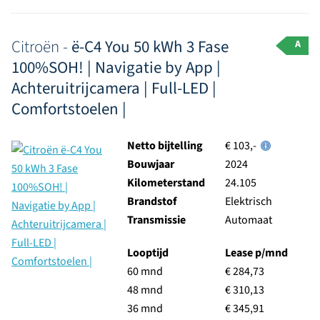
Citroën -
ë-C4 You 50 kWh 3 Fase
A
100%SOH! | Navigatie by App |
Achteruitrijcamera | Full-LED |
Comfortstoelen |
Netto bijtelling
€ 103,-
Bouwjaar
2024
Kilometerstand
24.105
Brandstof
Elektrisch
Transmissie
Automaat
Looptijd
Lease p/mnd
60 mnd
€ 284,73
48 mnd
€ 310,13
36 mnd
€ 345,91