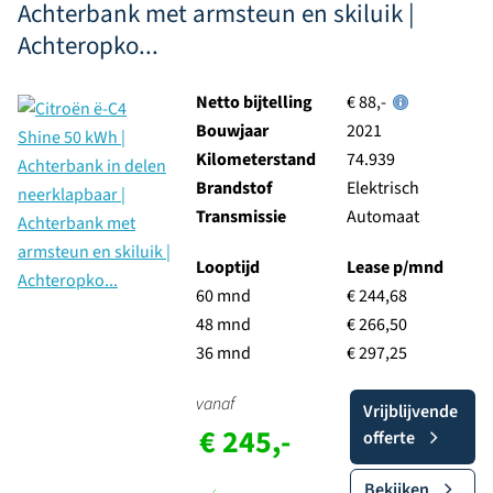
Achterbank met armsteun en skiluik |
Achteropko...
Netto bijtelling
€ 88,-
Bouwjaar
2021
Kilometerstand
74.939
Brandstof
Elektrisch
Transmissie
Automaat
Looptijd
Lease p/mnd
60 mnd
€ 244,68
48 mnd
€ 266,50
36 mnd
€ 297,25
vanaf
Vrijblijvende
€ 245,-
offerte
Bekijken