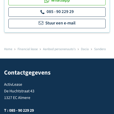
Whatsapp
085 - 90 229 29
Stuur een e-mail
Home
Financial lease
Aanbod personenauto's
Dacia
Sandero
Contactgegevens
ActivLease
De Huchtstraat 43
1327 EC Almere
T :
085 - 90 229 29