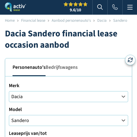
Me
Zoeken
9.6
/10
Zoeken in websi
Home
Financial lease
Aanbod personenauto's
Dacia
Sandero
Dacia Sandero financial lease
occasion aanbod
Personenauto's
Bedrijfswagens
Merk
Model
Leaseprijs van/tot