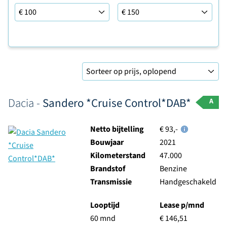
Leaseprijs tot
Sorteer op
Dacia -
Sandero *Cruise Control*DAB*
A
Netto bijtelling
€ 93,-
Bouwjaar
2021
Kilometerstand
47.000
Brandstof
Benzine
Transmissie
Handgeschakeld
Looptijd
Lease p/mnd
60 mnd
€ 146,51