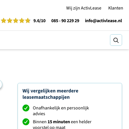
Wij zijn ActivLease
Klanten
9.6
/10
085 - 90 229 29
info@activlease.nl
Zoeke
Wij vergelijken meerdere
leasemaatschappijen
Onafhankelijk en persoonlijk
advies
Binnen
15 minuten
een helder
voorstel op maat