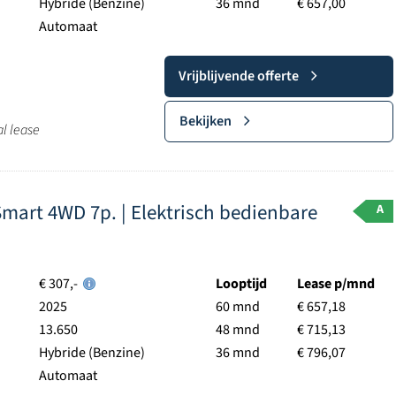
Hybride (Benzine)
36 mnd
€ 657,00
Automaat
Vrijblijvende offerte
Bekijken
al lease
Smart 4WD 7p. | Elektrisch bedienbare
A
€ 307,-
Looptijd
Lease p/mnd
2025
60 mnd
€ 657,18
13.650
48 mnd
€ 715,13
Hybride (Benzine)
36 mnd
€ 796,07
Automaat