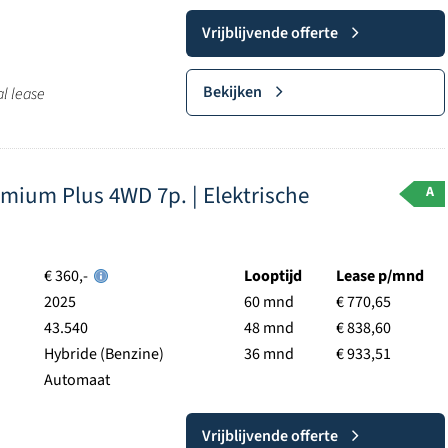
Vrijblijvende offerte
Bekijken
al lease
mium Plus 4WD 7p. | Elektrische
A
€ 360,-
Looptijd
Lease p/mnd
2025
60 mnd
€ 770,65
43.540
48 mnd
€ 838,60
Hybride (Benzine)
36 mnd
€ 933,51
Automaat
Vrijblijvende offerte