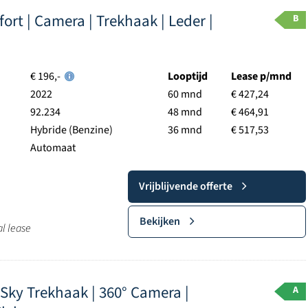
ort | Camera | Trekhaak | Leder |
B
€ 196,-
Looptijd
Lease p/mnd
2022
60 mnd
€ 427,24
92.234
48 mnd
€ 464,91
Hybride (Benzine)
36 mnd
€ 517,53
Automaat
Vrijblijvende offerte
Bekijken
al lease
Sky Trekhaak | 360° Camera |
A