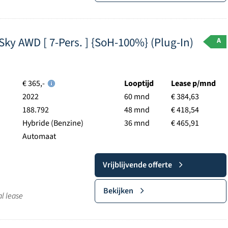
Sky AWD [ 7-Pers. ] {SoH-100%} (Plug-In)
A
€ 365,-
Looptijd
Lease p/mnd
2022
60 mnd
€ 384,63
188.792
48 mnd
€ 418,54
Hybride (Benzine)
36 mnd
€ 465,91
Automaat
Vrijblijvende offerte
Bekijken
al lease