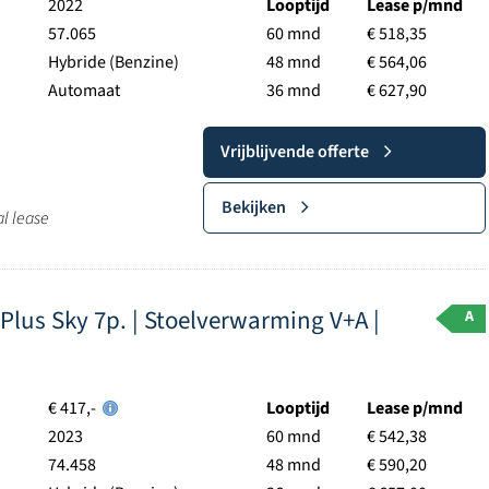
2022
Looptijd
Lease p/mnd
57.065
60 mnd
€ 518,35
Hybride (Benzine)
48 mnd
€ 564,06
Automaat
36 mnd
€ 627,90
Vrijblijvende offerte
Bekijken
al lease
lus Sky 7p. | Stoelverwarming V+A |
A
€ 417,-
Looptijd
Lease p/mnd
2023
60 mnd
€ 542,38
74.458
48 mnd
€ 590,20