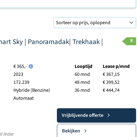
mart Sky | Panoramadak| Trekhaak |
B
€ 365,-
Looptijd
Lease p/mnd
2023
60 mnd
€ 367,15
172.239
48 mnd
€ 399,52
Hybride (Benzine)
36 mnd
€ 444,74
Automaat
Vrijblijvende offerte
Bekijken
al lease