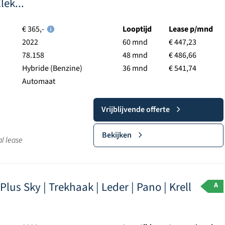
ek...
€ 365,-
Looptijd
Lease p/mnd
2022
60 mnd
€ 447,23
78.158
48 mnd
€ 486,66
Hybride (Benzine)
36 mnd
€ 541,74
Automaat
Vrijblijvende offerte
Bekijken
al lease
us Sky | Trekhaak | Leder | Pano | Krell
A