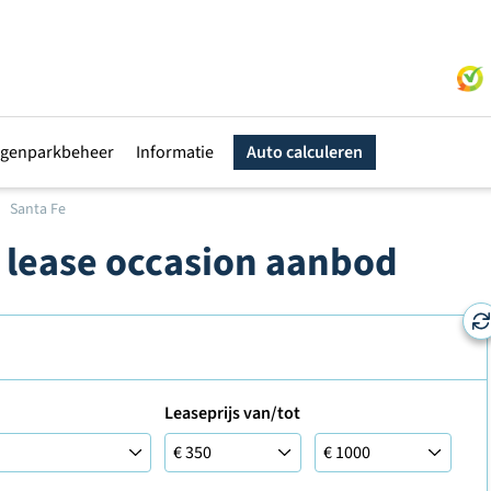
genparkbeheer
Informatie
Auto calculeren
Santa Fe
l lease occasion aanbod
Leaseprijs van/tot
Leaseprijs tot