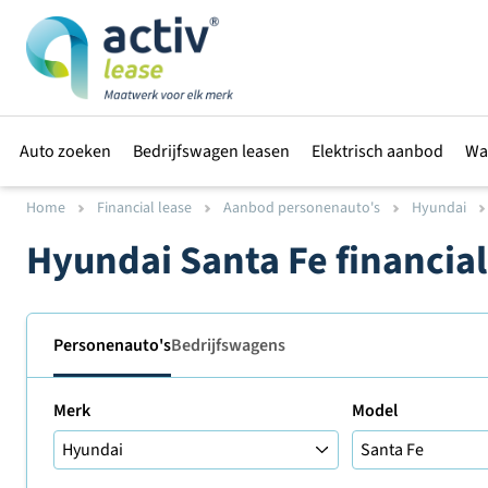
Auto zoeken
Bedrijfswagen leasen
Elektrisch aanbod
Wa
Home
Financial lease
Aanbod personenauto's
Hyundai
Hyundai Santa Fe financia
Personenauto's
Bedrijfswagens
Merk
Model