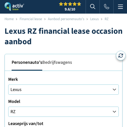
Me
Zoeken
9.6
/10
Zoeken in websi
Home
Financial lease
Aanbod personenauto's
Lexus
RZ
Lexus RZ financial lease occasion
aanbod
Personenauto's
Bedrijfswagens
Merk
Model
Leaseprijs van/tot