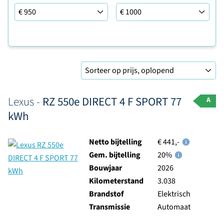
Leaseprijs tot
Sorteer op
Lexus -
RZ 550e DIRECT 4 F SPORT 77
A
kWh
Netto bijtelling
€ 441,-
Gem. bijtelling
20%
Bouwjaar
2026
Kilometerstand
3.038
Brandstof
Elektrisch
Transmissie
Automaat