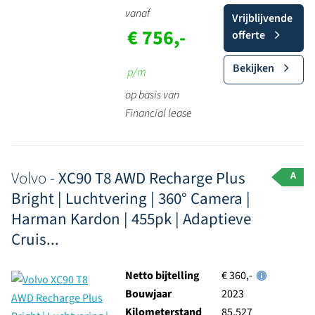
vanaf
Vrijblijvende
€ 756,-
offerte
Bekijken
p/m
op basis van
Financial lease
Volvo -
XC90 T8 AWD Recharge Plus
A
Bright | Luchtvering | 360° Camera |
Harman Kardon | 455pk | Adaptieve
Cruis...
Netto bijtelling
€ 360,-
Bouwjaar
2023
Kilometerstand
85.527