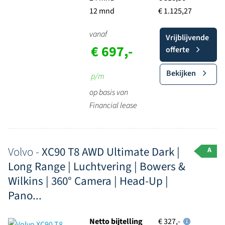
12 mnd
€ 1.125,27
vanaf
Vrijblijvende
€ 697,-
offerte
Bekijken
p/m
op basis van
Financial lease
Volvo -
XC90 T8 AWD Ultimate Dark |
A
Long Range | Luchtvering | Bowers &
Wilkins | 360° Camera | Head-Up |
Pano...
Netto bijtelling
€ 327,-