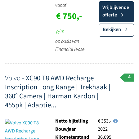
vanaf
Vrijblijvende
€ 750,-
offerte
Bekijken
p/m
op basis van
Financial lease
Volvo -
XC90 T8 AWD Recharge
A
Inscription Long Range | Trekhaak |
360° Camera | Harman Kardon |
455pk | Adaptie...
Netto bijtelling
€ 353,-
Bouwjaar
2022
Kilometerstand
36.095