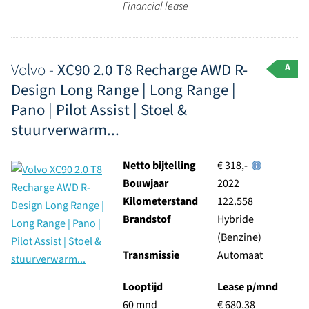
Financial lease
Volvo -
XC90 2.0 T8 Recharge AWD R-
A
Design Long Range | Long Range |
Pano | Pilot Assist | Stoel &
stuurverwarm...
Netto bijtelling
€ 318,-
Bouwjaar
2022
Kilometerstand
122.558
Brandstof
Hybride
(Benzine)
Transmissie
Automaat
Looptijd
Lease p/mnd
60 mnd
€ 680,38