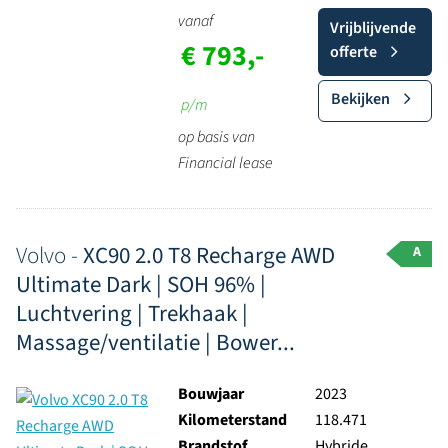
vanaf
Vrijblijvende
€ 793,-
offerte
Bekijken
p/m
op basis van
Financial lease
Volvo -
XC90 2.0 T8 Recharge AWD
A
Ultimate Dark | SOH 96% |
Luchtvering | Trekhaak |
Massage/ventilatie | Bower...
Bouwjaar
2023
Kilometerstand
118.471
Brandstof
Hybride