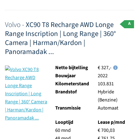
Volvo -
XC90 T8 Recharge AWD Longe
A
Range Inscription | Long Range | 360°
Camera | Harman/Kardon |
Panoramadak ...
Netto bijtelling
€ 327,-
Bouwjaar
2022
Kilometerstand
103.831
Brandstof
Hybride
(Benzine)
Transmissie
Automaat
Looptijd
Lease p/mnd
60 mnd
€ 700,03
48 mnd
€ 761,75