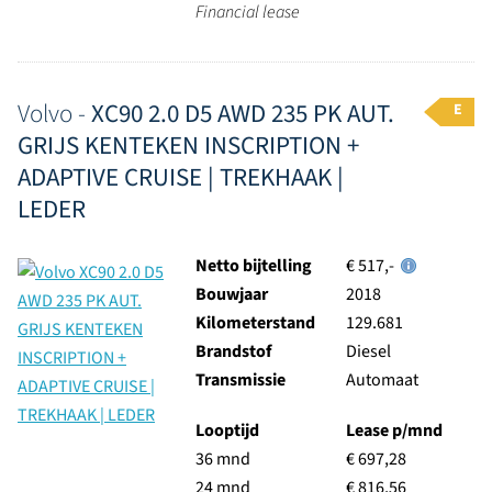
Financial lease
Volvo -
XC90 2.0 D5 AWD 235 PK AUT.
E
GRIJS KENTEKEN INSCRIPTION +
ADAPTIVE CRUISE | TREKHAAK |
LEDER
Netto bijtelling
€ 517,-
Bouwjaar
2018
Kilometerstand
129.681
Brandstof
Diesel
Transmissie
Automaat
Looptijd
Lease p/mnd
36 mnd
€ 697,28
24 mnd
€ 816,56