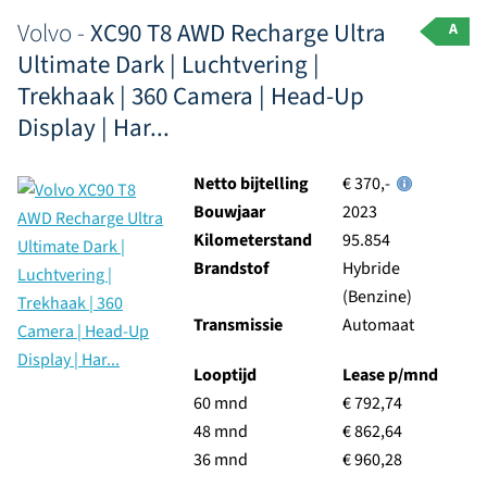
Volvo -
XC90 T8 AWD Recharge Ultra
A
Ultimate Dark | Luchtvering |
Trekhaak | 360 Camera | Head-Up
Display | Har...
Netto bijtelling
€ 370,-
Bouwjaar
2023
Kilometerstand
95.854
Brandstof
Hybride
(Benzine)
Transmissie
Automaat
Looptijd
Lease p/mnd
60 mnd
€ 792,74
48 mnd
€ 862,64
36 mnd
€ 960,28