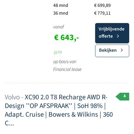
48 mnd
€ 699,89
36 mnd
€ 779,11
vanaf
Vrijblijvende
€ 643,-
offerte
Bekijken
p/m
op basis van
Financial lease
Volvo -
XC90 2.0 T8 Recharge AWD R-
A
Design ''OP AFSPRAAK'' | SoH 98% |
Adapt. Cruise | Bowers & Wilkins | 360
C...