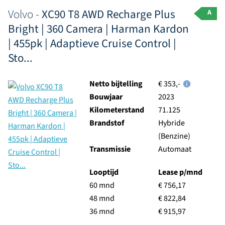
Volvo -
XC90 T8 AWD Recharge Plus
A
Bright | 360 Camera | Harman Kardon
| 455pk | Adaptieve Cruise Control |
Sto...
Netto bijtelling
€ 353,-
Bouwjaar
2023
Kilometerstand
71.125
Brandstof
Hybride
(Benzine)
Transmissie
Automaat
Looptijd
Lease p/mnd
60 mnd
€ 756,17
48 mnd
€ 822,84
36 mnd
€ 915,97