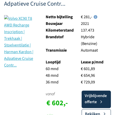
Adpatieve Cruise Contr...
Netto bijtelling
€ 281,-
Bouwjaar
2021
Kilometerstand
137.473
Brandstof
Hybride
(Benzine)
Transmissie
Automaat
Looptijd
Lease p/mnd
60 mnd
€ 601,89
48 mnd
€ 654,96
36 mnd
€ 729,09
vanaf
Vrijblijvende
€ 602,-
offerte
Bekijken