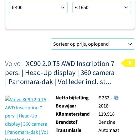
Leaseprijs tot
Sorteer op
Volvo -
XC90 2.0 T5 AWD Inscription 7
D
pers. | Head-Up display | 360 camera
| Panomara-dak | Vol leder incl. st...
Netto bijtelling
€ 262,-
Bouwjaar
2018
Kilometerstand
119.918
Brandstof
Benzine
Transmissie
Automaat