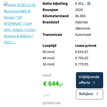
Netto bijtelling
€ 301,-
Bouwjaar
2020
Kilometerstand
86.865
Brandstof
Hybride
(Benzine)
Transmissie
Automaat
Looptijd
Lease p/mnd
60 mnd
€ 643,87
48 mnd
€ 700,65
36 mnd
€ 779,95
vanaf
Vrijblijvende
€ 644,-
offerte
Bekijken
p/m
op basis van