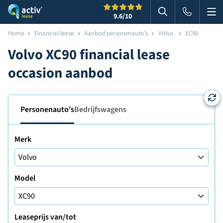
Me
Zoeken
9.6
/10
Zoeken in websi
Home
Financial lease
Aanbod personenauto's
Volvo
XC90
Volvo XC90 financial lease
occasion aanbod
Personenauto's
Bedrijfswagens
Merk
Model
Leaseprijs van/tot