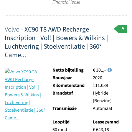
Financial lease
Volvo -
XC90 T8 AWD Recharge
A
Inscription | Vol! | Bowers & Wilkins |
Luchtvering | Stoelventilatie | 360°
Came...
Netto bijtelling
€ 301,-
Bouwjaar
2020
Kilometerstand
111.039
Brandstof
Hybride
(Benzine)
Transmissie
Automaat
Looptijd
Lease p/mnd
60 mnd
€ 643,18