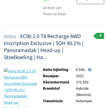
p/m
op basis van
Financial lease
Volvo -
XC90 2.0 T8 Recharge AWD
A
Inscription Exclusive | SOH 90.1% |
Panoramadak | Head-up |
Stoelkoeling | Ha...
Netto bijtelling
€ 590,-
Bouwjaar
2022
Kilometerstand
175.503
Brandstof
Hybride
(Benzine)
Transmissie
Automaat