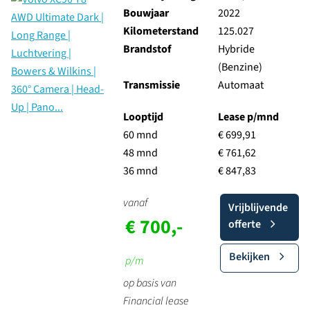
Bouwjaar
2022
Kilometerstand
125.027
Brandstof
Hybride
(Benzine)
Transmissie
Automaat
Looptijd
Lease p/mnd
60 mnd
€ 699,91
48 mnd
€ 761,62
36 mnd
€ 847,83
vanaf
Vrijblijvende
€ 700,-
offerte
Bekijken
p/m
op basis van
Financial lease