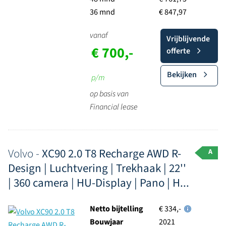
36 mnd
€ 847,97
vanaf
Vrijblijvende
€ 700,-
offerte
Bekijken
p/m
op basis van
Financial lease
Volvo -
XC90 2.0 T8 Recharge AWD R-
A
Design | Luchtvering | Trekhaak | 22''
| 360 camera | HU-Display | Pano | H...
Netto bijtelling
€ 334,-
Bouwjaar
2021