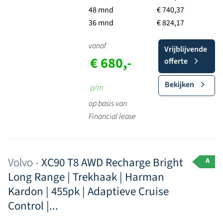
48 mnd
€ 740,37
36 mnd
€ 824,17
vanaf
Vrijblijvende
€ 680,-
offerte
Bekijken
p/m
op basis van
Financial lease
Volvo -
XC90 T8 AWD Recharge Bright
A
Long Range | Trekhaak | Harman
Kardon | 455pk | Adaptieve Cruise
Control |...