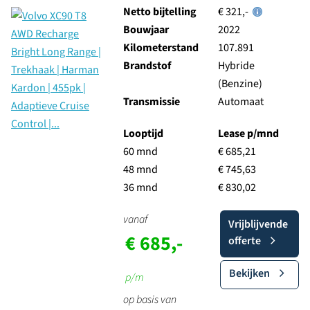
Netto bijtelling
€ 321,-
Bouwjaar
2022
Kilometerstand
107.891
Brandstof
Hybride
(Benzine)
Transmissie
Automaat
Looptijd
Lease p/mnd
60 mnd
€ 685,21
48 mnd
€ 745,63
36 mnd
€ 830,02
vanaf
Vrijblijvende
€ 685,-
offerte
Bekijken
p/m
op basis van