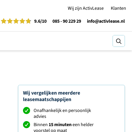
Wij zijn ActivLease
Klanten
9.6
/10
085 - 90 229 29
info@activlease.nl
Zoeke
Wij vergelijken meerdere
leasemaatschappijen
Onafhankelijk en persoonlijk
advies
Binnen
15 minuten
een helder
voorstel op maat