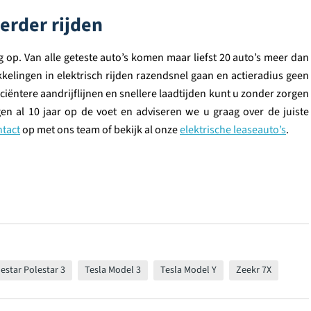
erder rijden
g op. Van alle geteste auto’s komen maar liefst 20 auto’s meer dan
ikkelingen in elektrisch rijden razendsnel gaan en actieradius geen
iciëntere aandrijflijnen en snellere laadtijden kunt u zonder zorgen
en al 10 jaar op de voet en adviseren we u graag over de juiste
ntact
op met ons team of bekijk al onze
elektrische leaseauto’s
.
estar Polestar 3
Tesla Model 3
Tesla Model Y
Zeekr 7X