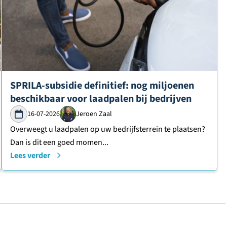
Lees verder over
SPRILA-subsidie definitief: nog miljoenen
beschikbaar voor laadpalen bij bedrijven
16-07-2026
Jeroen Zaal
Overweegt u laadpalen op uw bedrijfsterrein te plaatsen?
Dan is dit een goed momen...
Lees verder