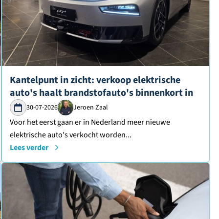
Lees verder over
Kantelpunt in zicht: verkoop elektrische
auto's haalt brandstofauto's binnenkort in
30-07-2026
Jeroen Zaal
Voor het eerst gaan er in Nederland meer nieuwe
elektrische auto's verkocht worden...
Lees verder