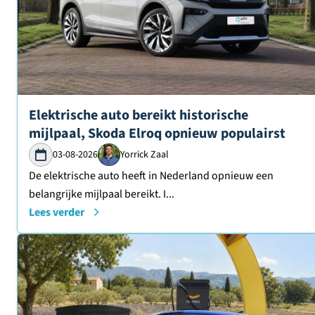
Lees verder over
Elektrische auto bereikt historische
mijlpaal, Skoda Elroq opnieuw populairst
03-08-2026
Yorrick Zaal
De elektrische auto heeft in Nederland opnieuw een
belangrijke mijlpaal bereikt. I...
Lees verder