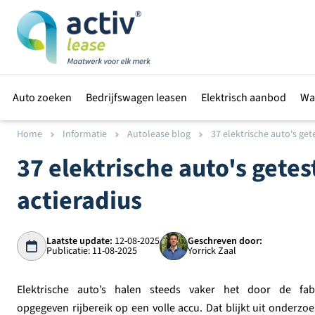
Auto zoeken
Bedrijfswagen leasen
Elektrisch aanbod
Wa
Home
Informatie
Autolease blog
37 elektrische auto's gete
37 elektrische auto's getest
actieradius
Laatste update:
12-08-2025
Geschreven door:
Publicatie: 11-08-2025
Yorrick Zaal
Elektrische auto’s halen steeds vaker het door de fab
opgegeven rijbereik op een volle accu. Dat blijkt uit onderzo