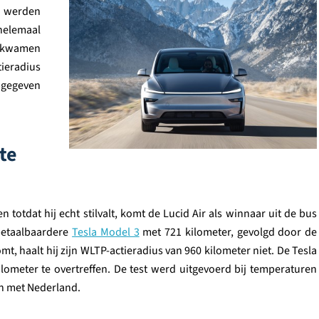
s werden
helemaal
ze kwamen
tieradius
opgegeven
te
 totdat hij echt stilvalt, komt de Lucid Air als winnaar uit de bus
 betaalbaardere
Tesla Model 3
met 721 kilometer, gevolgd door de
t, haalt hij zijn WLTP-actieradius van 960 kilometer niet. De Tesla
kilometer te overtreffen. De test werd uitgevoerd bij temperaturen
jn met Nederland.