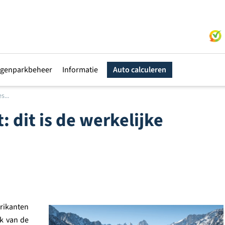
genparkbeheer
Informatie
Auto calculeren
s...
: dit is de werkelijke
rikanten
ek van de