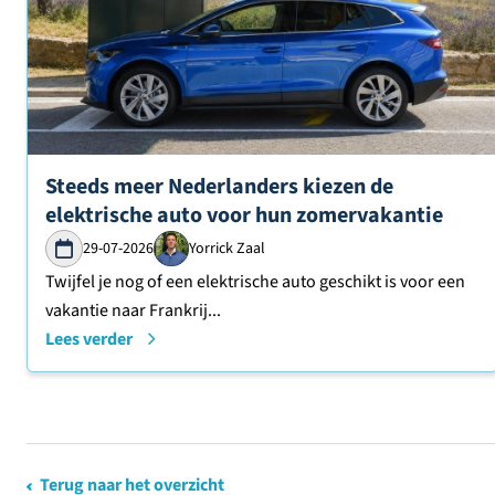
Lees verder over
Steeds meer Nederlanders kiezen de
elektrische auto voor hun zomervakantie
29-07-2026
Yorrick Zaal
Twijfel je nog of een elektrische auto geschikt is voor een
vakantie naar Frankrij...
Lees verder
Terug naar het overzicht