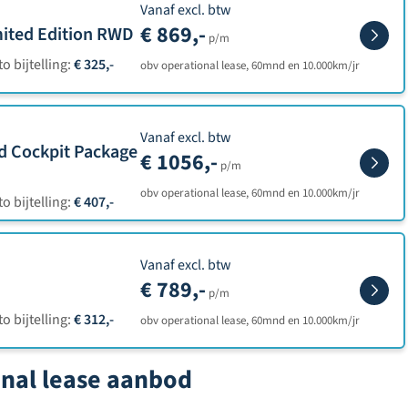
Vanaf excl. btw
€ 869,-
ited Edition RWD
p/m
o bijtelling:
€ 325,-
obv operational lease, 60mnd en 10.000km/jr
Vanaf excl. btw
d Cockpit Package
€ 1056,-
p/m
obv operational lease, 60mnd en 10.000km/jr
o bijtelling:
€ 407,-
Vanaf excl. btw
€ 789,-
p/m
o bijtelling:
€ 312,-
obv operational lease, 60mnd en 10.000km/jr
onal lease aanbod