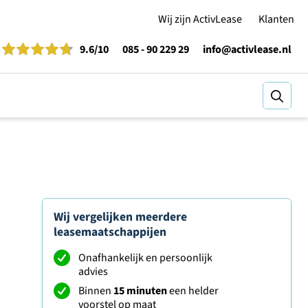
Wij zijn ActivLease
Klanten
9.6
/10
085 - 90 229 29
info@activlease.nl
Zoeke
Wij vergelijken meerdere
leasemaatschappijen
Onafhankelijk en persoonlijk
advies
Binnen
15 minuten
een helder
voorstel op maat