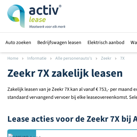
Auto zoeken
Bedrijfswagen leasen
Elektrisch aanbod
Wa
Home
Informatie
Alle personenauto's
Zeekr
7X
Zeekr 7X zakelijk leasen
Zakelijk leasen van je Zeekr 7X kan al vanaf € 753,- per maand ex
standaard vervangend vervoer bij elke leaseovereenkomst. Select
Lease acties voor de Zeekr 7X bij 