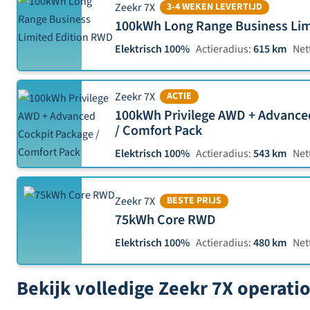
Zeekr 7X
3-4 WEKEN LEVERTIJD
100kWh Long Range Business Lim
Elektrisch 100%
Actieradius:
615 km
Nett
Zeekr 7X
ACTIE
100kWh Privilege AWD + Advance
/ Comfort Pack
Elektrisch 100%
Actieradius:
543 km
Nett
Zeekr 7X
BESTE PRIJS
75kWh Core RWD
Elektrisch 100%
Actieradius:
480 km
Nett
Bekijk volledige Zeekr 7X operati