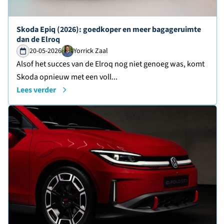
Lees verder over
Skoda Epiq (2026): goedkoper en meer bagageruimte
dan de Elroq
20-05-2026
Yorrick Zaal
Alsof het succes van de Elroq nog niet genoeg was, komt
Skoda opnieuw met een voll...
Lees verder