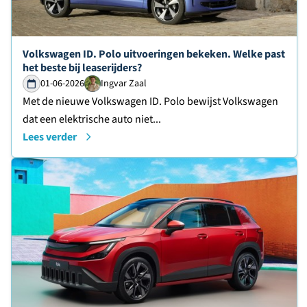
Lees verder over
Volkswagen ID. Polo uitvoeringen bekeken. Welke past
het beste bij leaserijders?
01-06-2026
Ingvar Zaal
Met de nieuwe Volkswagen ID. Polo bewijst Volkswagen
dat een elektrische auto niet...
Lees verder