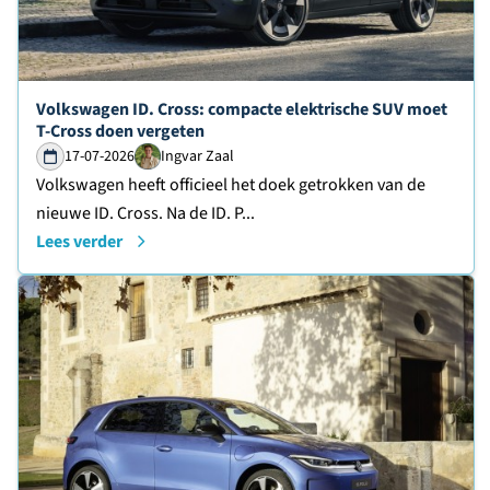
Lees verder over
Volkswagen ID. Cross: compacte elektrische SUV moet
T-Cross doen vergeten
17-07-2026
Ingvar Zaal
Volkswagen heeft officieel het doek getrokken van de
nieuwe ID. Cross. Na de ID. P...
Lees verder