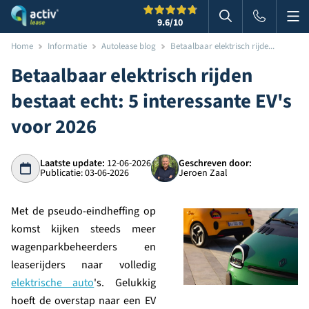
Me
Zoeken
9.6
/10
Zoeken in websi
Home
Informatie
Autolease blog
Betaalbaar elektrisch rijde...
Betaalbaar elektrisch rijden
bestaat echt: 5 interessante EV's
voor 2026
Laatste update:
12-06-2026
Geschreven door:
Publicatie: 03-06-2026
Jeroen Zaal
Met de pseudo-eindheffing op
komst kijken steeds meer
wagenparkbeheerders en
leaserijders naar volledig
elektrische auto
's. Gelukkig
hoeft de overstap naar een EV