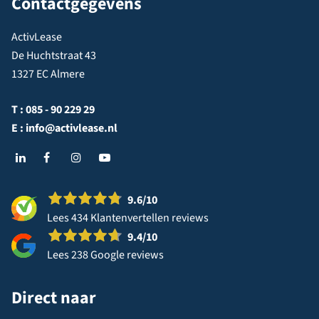
Contactgegevens
ActivLease
De Huchtstraat 43
1327 EC Almere
T :
085 - 90 229 29
E :
info@activlease.nl
9.6
/10
Lees 434 Klantenvertellen reviews
9.4
/10
Lees 238 Google reviews
Direct naar