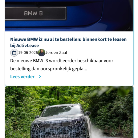
Lees verder over
Nieuwe BMW i3 nu al te bestellen: binnenkort te leasen
bij ActivLease
19-06-2026
Jeroen Zaal
De nieuwe BMW i3 wordt eerder beschikbaar voor
bestelling dan oorspronkelijk gepla...
Lees verder