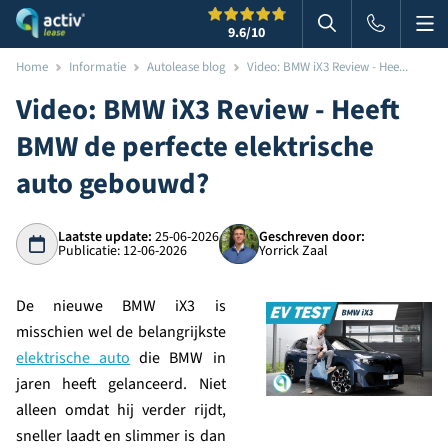
Me
Zoeken
9.6
/10
Zoeken in websi
Home
Informatie
Autolease blog
Video: BMW iX3 Review - Hee...
Video: BMW iX3 Review - Heeft
BMW de perfecte elektrische
auto gebouwd?
Laatste update:
25-06-2026
Geschreven door:
Publicatie: 12-06-2026
Yorrick Zaal
De nieuwe BMW iX3 is
misschien wel de belangrijkste
elektrische auto
die BMW in
jaren heeft gelanceerd. Niet
alleen omdat hij verder rijdt,
sneller laadt en slimmer is dan