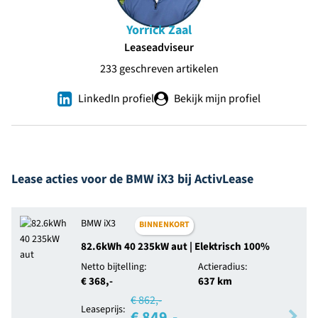
Yorrick Zaal
Leaseadviseur
233 geschreven artikelen
LinkedIn profiel
Bekijk mijn profiel
Lease acties voor de BMW iX3 bij ActivLease
BMW iX3
BINNENKORT
82.6kWh 40 235kW aut | Elektrisch 100%
Netto bijtelling:
Actieradius:
€ 368,-
637 km
€ 862,-
Leaseprijs:
€ 849,-