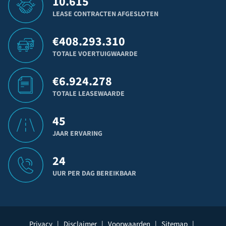
10.615
LEASE CONTRACTEN AFGESLOTEN
€
408.293.310
TOTALE VOERTUIGWAARDE
€
6.924.278
TOTALE LEASEWAARDE
45
JAAR ERVARING
24
UUR PER DAG BEREIKBAAR
Privacy
|
Disclaimer
|
Voorwaarden
|
Sitemap
|