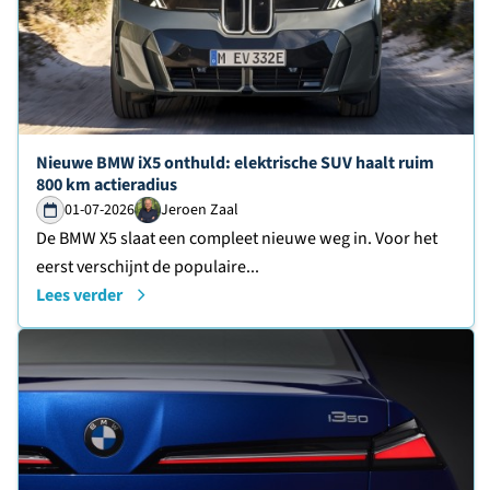
Lees verder over
Nieuwe BMW iX5 onthuld: elektrische SUV haalt ruim
800 km actieradius
01-07-2026
Jeroen Zaal
De BMW X5 slaat een compleet nieuwe weg in. Voor het
eerst verschijnt de populaire...
Lees verder