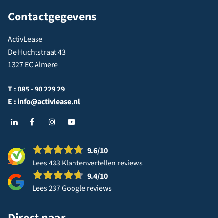
Contactgegevens
ActivLease
De Huchtstraat 43
1327 EC Almere
T :
085 - 90 229 29
E :
info@activlease.nl
9.6
/10
Lees 433 Klantenvertellen reviews
9.4
/10
Lees 237 Google reviews
Direct naar