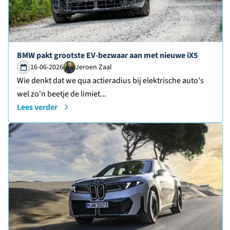
Lees verder over
BMW pakt grootste EV-bezwaar aan met nieuwe iX5
16-06-2026
Jeroen Zaal
Wie denkt dat we qua actieradius bij elektrische auto's
wel zo'n beetje de limiet...
Lees verder