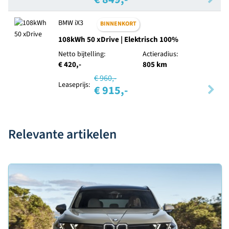
BMW iX3
BINNENKORT
108kWh 50 xDrive | Elektrisch 100%
Netto bijtelling:
Actieradius:
€ 420,-
805 km
€ 960,-
Leaseprijs:
€ 915,-
Relevante artikelen