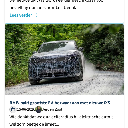
De nieuwe BMW i3 wordt eerder beschikbaar voor
bestelling dan oorspronkelijk gepla...
Lees verder
Lees verder over
BMW pakt grootste EV-bezwaar aan met nieuwe iX5
16-06-2026
Jeroen Zaal
Wie denkt dat we qua actieradius bij elektrische auto's
wel zo'n beetje de limiet...