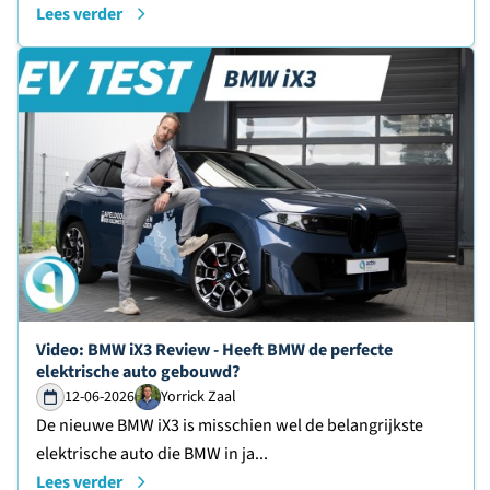
Lees verder
Lees verder over
Video: BMW iX3 Review - Heeft BMW de perfecte
elektrische auto gebouwd?
12-06-2026
Yorrick Zaal
De nieuwe BMW iX3 is misschien wel de belangrijkste
elektrische auto die BMW in ja...
Lees verder