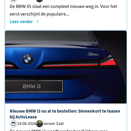
De BMW X5 slaat een compleet nieuwe weg in. Voor het
eerst verschijnt de populaire...
Lees verder
Lees verder over
Nieuwe BMW i3 nu al te bestellen: binnenkort te leasen
bij ActivLease
19-06-2026
Jeroen Zaal