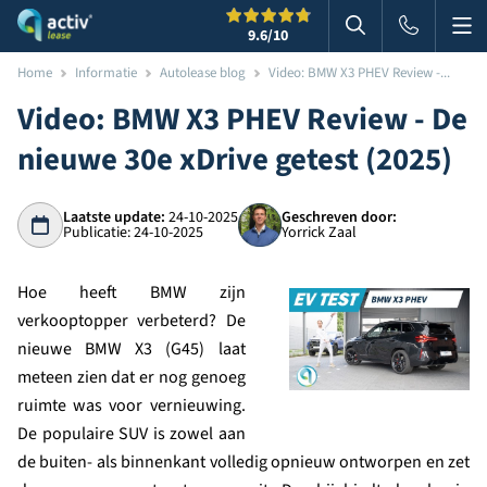
Me
Zoeken
9.6
/10
Zoeken in websi
Home
Informatie
Autolease blog
Video: BMW X3 PHEV Review -...
Video: BMW X3 PHEV Review - De
nieuwe 30e xDrive getest (2025)
Laatste update:
24-10-2025
Geschreven door:
Publicatie: 24-10-2025
Yorrick Zaal
Hoe heeft BMW zijn
verkooptopper verbeterd? De
nieuwe BMW X3 (G45) laat
meteen zien dat er nog genoeg
ruimte was voor vernieuwing.
De populaire SUV is zowel aan
de buiten- als binnenkant volledig opnieuw ontworpen en zet