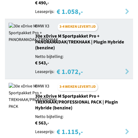
€ 490,-
€ 1.058,-
Leaseprijs:
BMW X3
3-4 WEKEN LEVERTIJD
30e xDrive M Sportpakket Pro +
PANORAMADAK/TREKHAAK | Plugin Hybride
(benzine)
Netto bijtelling:
€ 543,-
€ 1.072,-
Leaseprijs:
BMW X3
3-4 WEKEN LEVERTIJD
30e xDrive M Sportpakket Pro +
TREKHAAK/PROFESSIONAL PACK | Plugin
Hybride (benzine)
Netto bijtelling:
€ 563,-
€ 1.115,-
Leaseprijs: