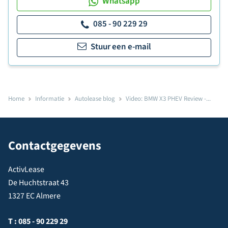
Whatsapp
085 - 90 229 29
Stuur een e-mail
Home
Informatie
Autolease blog
Video: BMW X3 PHEV Review -...
Contactgegevens
ActivLease
De Huchtstraat 43
1327 EC Almere
T :
085 - 90 229 29