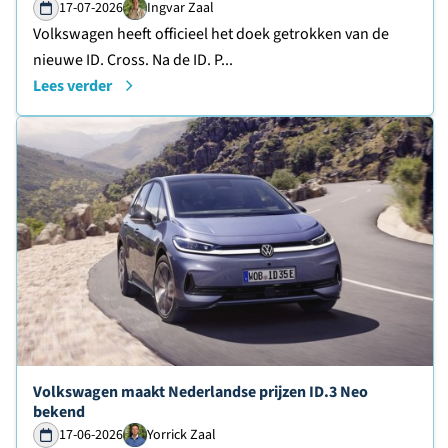
17-07-2026
Ingvar Zaal
Volkswagen heeft officieel het doek getrokken van de
nieuwe ID. Cross. Na de ID. P...
Lees verder
Lees verder over
Volkswagen maakt Nederlandse prijzen ID.3 Neo
bekend
17-06-2026
Yorrick Zaal