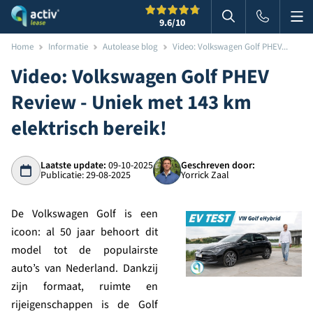
Me
Zoeken
9.6
/10
Zoeken in websi
Home
Informatie
Autolease blog
Video: Volkswagen Golf PHEV...
Video: Volkswagen Golf PHEV
Review - Uniek met 143 km
elektrisch bereik!
Laatste update:
09-10-2025
Geschreven door:
Publicatie: 29-08-2025
Yorrick Zaal
De Volkswagen Golf is een
icoon: al 50 jaar behoort dit
model tot de populairste
auto’s van Nederland. Dankzij
zijn formaat, ruimte en
rijeigenschappen is de Golf