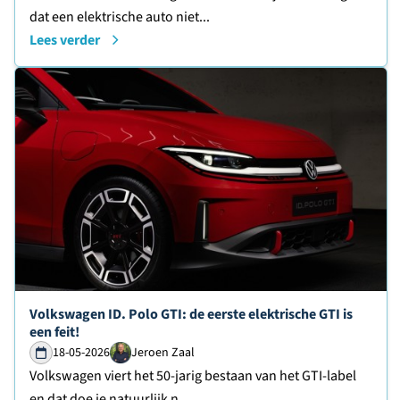
dat een elektrische auto niet...
Lees verder
Lees verder over
Volkswagen ID. Polo GTI: de eerste elektrische GTI is
een feit!
18-05-2026
Jeroen Zaal
Volkswagen viert het 50-jarig bestaan van het GTI-label
en dat doe je natuurlijk n...