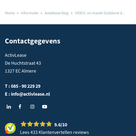
Home
Informatie
Autolease blog
VIDEO: zo maakt Duitsland d...
Contactgegevens
ActivLease
De Huchtstraat 43
1327 EC Almere
T :
085 - 90 229 29
E :
info@activlease.nl
9.6
/10
Lees 433 Klantenvertellen reviews