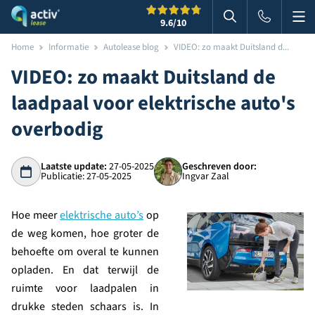
Me
Zoeken
9.6
/10
Zoeken in websi
Home
Informatie
Autolease blog
VIDEO: zo maakt Duitsland d...
VIDEO: zo maakt Duitsland de
laadpaal voor elektrische auto's
overbodig
Laatste update:
27-05-2025
Geschreven door:
Publicatie: 27-05-2025
Ingvar Zaal
Hoe meer
elektrische auto’s
op
de weg komen, hoe groter de
behoefte om overal te kunnen
opladen. En dat terwijl de
ruimte voor laadpalen in
drukke steden schaars is. In