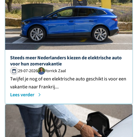
Lees verder over
Steeds meer Nederlanders kiezen de elektrische auto
voor hun zomervakantie
29-07-2026
Yorrick Zaal
Twijfel je nog of een elektrische auto geschikt is voor een
vakantie naar Frankrij...
Lees verder