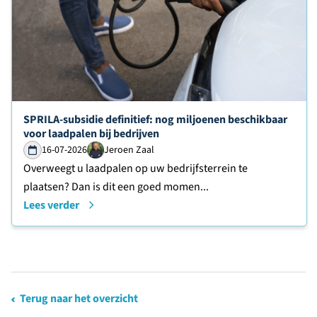
Lees verder over
SPRILA-subsidie definitief: nog miljoenen beschikbaar
voor laadpalen bij bedrijven
16-07-2026
Jeroen Zaal
Overweegt u laadpalen op uw bedrijfsterrein te
plaatsen? Dan is dit een goed momen...
Lees verder
Terug naar het overzicht