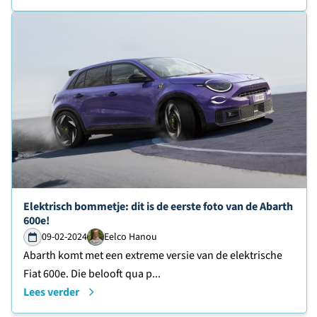
Lees verder over
Elektrisch bommetje: dit is de eerste foto van de Abarth
600e!
09-02-2024
Eelco Hanou
Abarth komt met een extreme versie van de elektrische
Fiat 600e. Die belooft qua p...
Lees verder