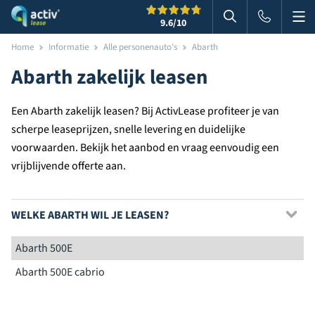
Me
Zoeken
9.6
/10
Zoeken in websi
Home
Informatie
Alle personenauto's
Abarth
Abarth zakelijk leasen
Een Abarth zakelijk leasen? Bij ActivLease profiteer je van
scherpe leaseprijzen, snelle levering en duidelijke
voorwaarden. Bekijk het aanbod en vraag eenvoudig een
vrijblijvende offerte aan.
WELKE ABARTH WIL JE LEASEN?
Abarth 500E
Abarth 500E cabrio