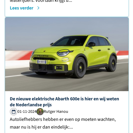
leaserijders. Voortaan krijgt u...
Lees verder
Lees verder over
De nieuwe elektrische Abarth 600e is hier en wij weten
de Nederlandse prijs
01-11-2024
Rutger Hanou
Autoliefhebbers hebben er even op moeten wachten,
maar nu is hij er dan eindelijk:...