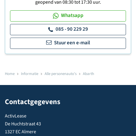
geopend van 08:30 tot 17:30 uur.
Whatsapp
085 - 90 229 29
Stuur een e-mail
Home
Informatie
Alle personenauto's
Abarth
Contactgegevens
ActivLease
De Huchtstraat 43
1327 EC Almere