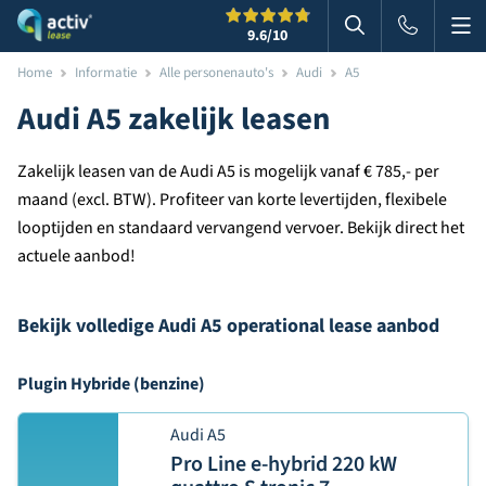
Me
Zoeken
9.6
/10
Zoeken in websi
Home
Informatie
Alle personenauto's
Audi
A5
Audi A5 zakelijk leasen
Zakelijk leasen van de Audi A5 is mogelijk vanaf € 785,- per
maand (excl. BTW). Profiteer van korte levertijden, flexibele
looptijden en standaard vervangend vervoer. Bekijk direct het
actuele aanbod!
Bekijk volledige Audi A5 operational lease aanbod
Plugin Hybride (benzine)
Audi A5
Pro Line e-hybrid 220 kW