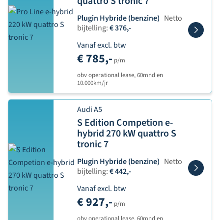
quattro S tronic 7
Plugin Hybride (benzine)
Netto
bijtelling:
€ 376,-
Vanaf excl. btw
€ 785,-
p/m
obv operational lease, 60mnd en
10.000km/jr
Audi A5
S Edition Competion e-
hybrid 270 kW quattro S
tronic 7
Plugin Hybride (benzine)
Netto
bijtelling:
€ 442,-
Vanaf excl. btw
€ 927,-
p/m
obv operational lease, 60mnd en