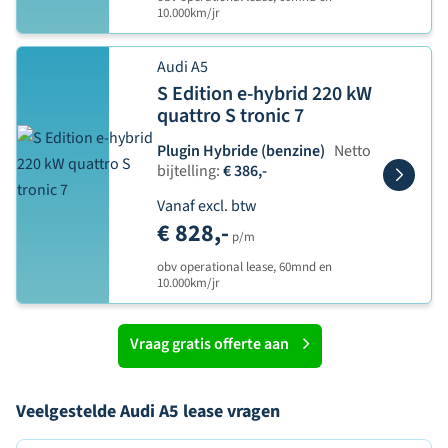
10.000km/jr
Audi A5
S Edition e-hybrid 220 kW
quattro S tronic 7
Plugin Hybride (benzine)
Netto
bijtelling:
€ 386,-
Vanaf excl. btw
€ 828,-
p/m
obv operational lease, 60mnd en
10.000km/jr
Vraag gratis offerte aan
Veelgestelde Audi A5 lease vragen