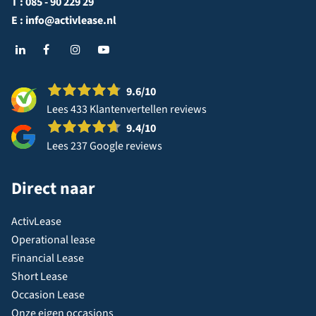
T :
085 - 90 229 29
E :
info@activlease.nl
9.6
/10
Lees 433 Klantenvertellen reviews
9.4
/10
Lees 237 Google reviews
Direct naar
ActivLease
Operational lease
Financial Lease
Short Lease
Occasion Lease
Onze eigen occasions