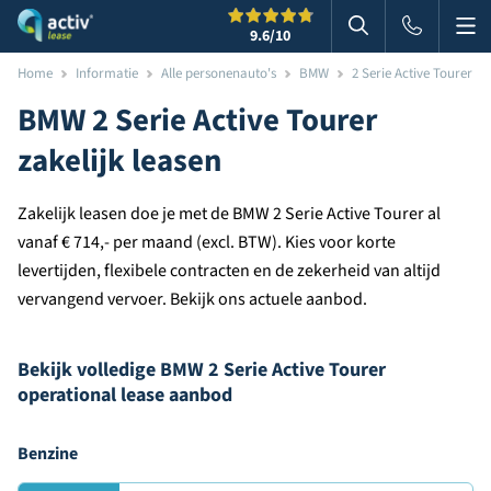
Me
Zoeken
9.6
/10
Zoeken in websi
Home
Informatie
Alle personenauto's
BMW
2 Serie Active Tourer
BMW 2 Serie Active Tourer
zakelijk leasen
Zakelijk leasen doe je met de BMW 2 Serie Active Tourer al
vanaf € 714,- per maand (excl. BTW). Kies voor korte
levertijden, flexibele contracten en de zekerheid van altijd
vervangend vervoer. Bekijk ons actuele aanbod.
Bekijk volledige BMW 2 Serie Active Tourer
operational lease aanbod
Benzine