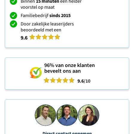
Binnen
15 minuten
een helder
voorstel op maat
Familiebedrijf
sinds 2015
Door zakelijke leaserijders
beoordeeld met een
9.6
96%
van onze klanten
beveelt ons aan
9.6
/10
Direct contact opnemen