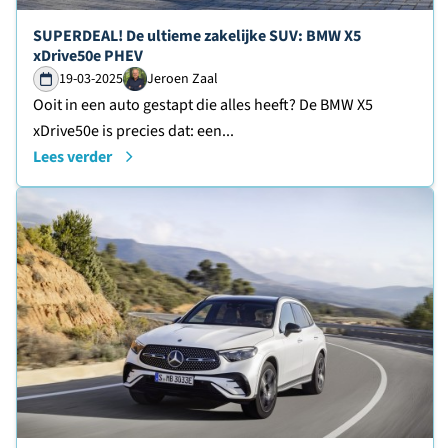
Lees verder over
SUPERDEAL! De ultieme zakelijke SUV: BMW X5
xDrive50e PHEV
19-03-2025
Jeroen Zaal
Ooit in een auto gestapt die alles heeft? De BMW X5
xDrive50e is precies dat: een...
Lees verder