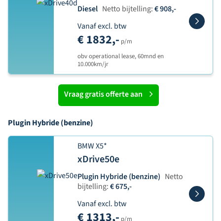
Diesel
Netto bijtelling:
€ 908,-
Vanaf excl. btw
€ 1832,-
p/m
obv operational lease, 60mnd en
10.000km/jr
Vraag gratis offerte aan
Plugin Hybride (benzine)
BMW X5*
xDrive50e
Plugin Hybride (benzine)
Netto
bijtelling:
€ 675,-
Vanaf excl. btw
€ 1313,-
p/m