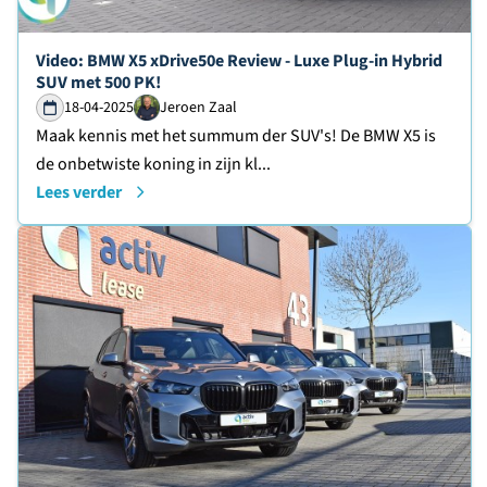
Lees verder over
Video: BMW X5 xDrive50e Review - Luxe Plug-in Hybrid
SUV met 500 PK!
18-04-2025
Jeroen Zaal
Maak kennis met het summum der SUV's! De BMW X5 is
de onbetwiste koning in zijn kl...
Lees verder