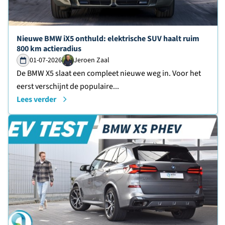
Lees verder over
Nieuwe BMW iX5 onthuld: elektrische SUV haalt ruim
800 km actieradius
01-07-2026
Jeroen Zaal
De BMW X5 slaat een compleet nieuwe weg in. Voor het
eerst verschijnt de populaire...
Lees verder