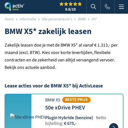
Me
Zoeken
9.6
/10
Zoeken in websi
Home
Informatie
Alle personenauto's
BMW
X5*
BMW X5* zakelijk leasen
Zakelijk leasen doe je met de BMW X5* al vanaf € 1.313,- per
maand (excl. BTW). Kies voor korte levertijden, flexibele
contracten en de zekerheid van altijd vervangend vervoer.
Bekijk ons actuele aanbod.
Lease acties voor de BMW X5* bij ActivLease
BMW X5
BESTE PRIJS
50e xDrive PHEV
Plugin Hybride (benzine)
Netto
bijtelling:
€ 675,-