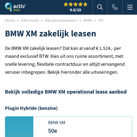
Me
Zoeken
9.6
/10
Zoeken in websi
Home
Informatie
Alle personenauto's
BMW
XM
BMW XM zakelijk leasen
De BMW XM zakelijk leasen? Dat kan al vanaf € 1.524,- per
maand exclusief BTW. Kies uit ons ruime assortiment, met
snelle levering, flexibele contractduur en altijd vervangend
vervoer inbegrepen. Bekijk hieronder alle uitvoeringen.
Bekijk volledige BMW XM operational lease aanbod
Plugin Hybride (benzine)
BMW XM
50e