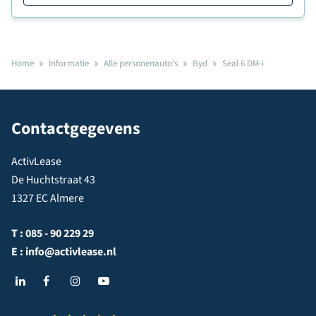
Home
Informatie
Alle personenauto's
Byd
Seal 6 DM-i
Contactgegevens
ActivLease
De Huchtstraat 43
1327 EC Almere
T :
085 - 90 229 29
E :
info@activlease.nl