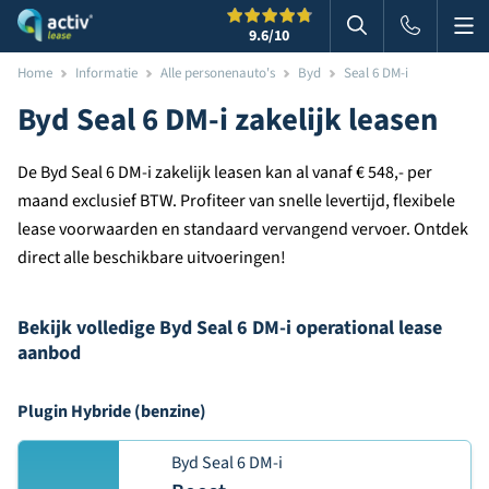
Me
Zoeken
9.6
/10
Zoeken in websi
Home
Informatie
Alle personenauto's
Byd
Seal 6 DM-i
Byd Seal 6 DM-i zakelijk leasen
De Byd Seal 6 DM-i zakelijk leasen kan al vanaf € 548,- per
maand exclusief BTW. Profiteer van snelle levertijd, flexibele
lease voorwaarden en standaard vervangend vervoer. Ontdek
direct alle beschikbare uitvoeringen!
Bekijk volledige Byd Seal 6 DM-i operational lease
aanbod
Plugin Hybride (benzine)
Byd Seal 6 DM-i