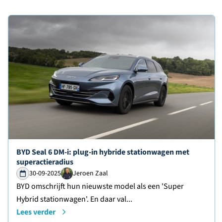
Lees verder over
BYD Seal 6 DM-i: plug-in hybride stationwagen met
superactieradius
30-09-2025
Jeroen Zaal
BYD omschrijft hun nieuwste model als een 'Super
Hybrid stationwagen'. En daar val...
Lees verder