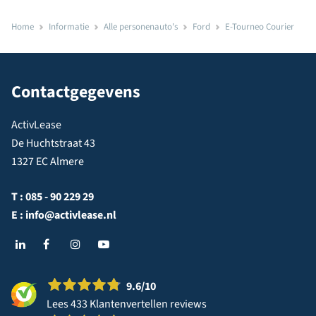
Home
Informatie
Alle personenauto's
Ford
E-Tourneo Courier
Contactgegevens
ActivLease
De Huchtstraat 43
1327 EC Almere
T :
085 - 90 229 29
E :
info@activlease.nl
9.6
/10
Lees 433 Klantenvertellen reviews