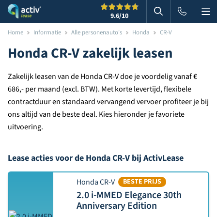
Me
Zoeken
9.6
/10
Zoeken in websi
Home
Informatie
Alle personenauto's
Honda
CR-V
Honda CR-V zakelijk leasen
Zakelijk leasen van de Honda CR-V doe je voordelig vanaf €
686,- per maand (excl. BTW). Met korte levertijd, flexibele
contractduur en standaard vervangend vervoer profiteer je bij
ons altijd van de beste deal. Kies hieronder je favoriete
uitvoering.
Lease acties voor de Honda CR-V bij ActivLease
Honda CR-V
BESTE PRIJS
2.0 i-MMED Elegance 30th
Anniversary Edition