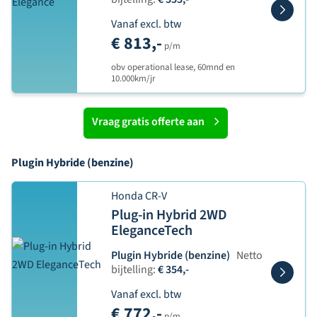
Vanaf excl. btw
€ 813,-
p/m
obv operational lease, 60mnd en
10.000km/jr
Vraag gratis offerte aan
Plugin Hybride (benzine)
Honda CR-V
Plug-in Hybrid 2WD
EleganceTech
Plugin Hybride (benzine)
Netto
bijtelling:
€ 354,-
Vanaf excl. btw
€ 772,-
p/m