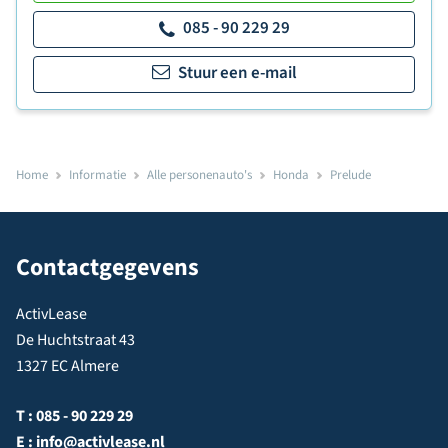
085 - 90 229 29
Stuur een e-mail
Home
Informatie
Alle personenauto's
Honda
Prelude
Contactgegevens
ActivLease
De Huchtstraat 43
1327 EC Almere
T :
085 - 90 229 29
E :
info@activlease.nl