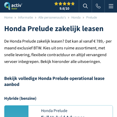
Me
Zoeken
9.6
/10
Zoeken in websi
Home
Informatie
Alle personenauto's
Honda
Prelude
Honda Prelude zakelijk leasen
De Honda Prelude zakelijk leasen? Dat kan al vanaf € 789,- per
maand exclusief BTW. Kies uit ons ruime assortiment, met
snelle levering, flexibele contractduur en altijd vervangend
vervoer inbegrepen. Bekijk hieronder alle uitvoeringen.
Bekijk volledige Honda Prelude operational lease
aanbod
Hybride (benzine)
Honda Prelude