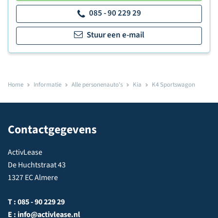
085 - 90 229 29
Stuur een e-mail
Home
Informatie
Alle personenauto's
Kia
K4 Sportswagon
Contactgegevens
ActivLease
De Huchtstraat 43
1327 EC Almere
T :
085 - 90 229 29
E :
info@activlease.nl