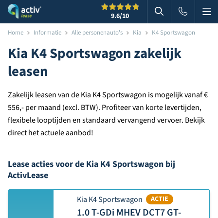
Me
Zoeken
9.6
/10
Zoeken in websi
Home
Informatie
Alle personenauto's
Kia
K4 Sportswagon
Kia K4 Sportswagon zakelijk
leasen
Zakelijk leasen van de Kia K4 Sportswagon is mogelijk vanaf €
556,- per maand (excl. BTW). Profiteer van korte levertijden,
flexibele looptijden en standaard vervangend vervoer. Bekijk
direct het actuele aanbod!
Lease acties voor de Kia K4 Sportswagon bij
ActivLease
Kia K4 Sportswagon
ACTIE
1.0 T-GDi MHEV DCT7 GT-