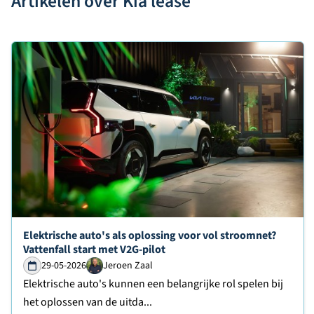
Artikelen over Kia lease
Lees verder over
Elektrische auto's als oplossing voor vol stroomnet?
Vattenfall start met V2G-pilot
29-05-2026
Jeroen Zaal
Elektrische auto's kunnen een belangrijke rol spelen bij
het oplossen van de uitda...