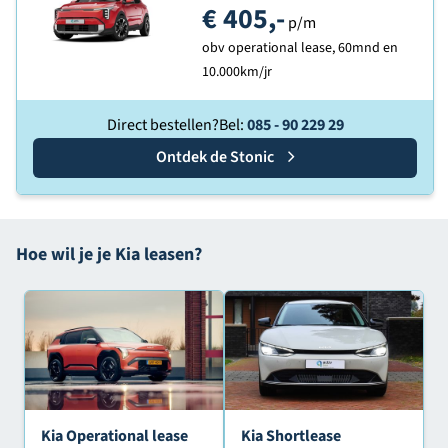
€ 405,-
p/m
obv operational lease, 60mnd en
10.000km/jr
Direct bestellen?
Bel:
085 - 90 229 29
Ontdek de
Kia
Stonic
Hoe wil je je Kia leasen?
Kia Operational lease
Kia Shortlease