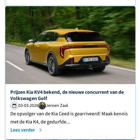
Lees verder over
Prijzen Kia KV4 bekend, de nieuwe concurrent van de
Volkswagen Golf
03-03-2026
Jeroen Zaal
De opvolger van de Kia Ceed is gearriveerd! Maak kennis
met de Kia K4, de gedurfde...
Lees verder