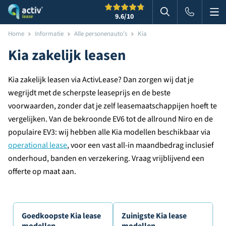
Me
Zoeken
9.6
/10
Zoeken in websi
Home
Informatie
Alle personenauto's
Kia
Kia zakelijk leasen
Kia zakelijk leasen via ActivLease? Dan zorgen wij dat je
wegrijdt met de scherpste leaseprijs en de beste
voorwaarden, zonder dat je zelf leasemaatschappijen hoeft te
vergelijken. Van de bekroonde EV6 tot de allround Niro en de
populaire EV3: wij hebben alle Kia modellen beschikbaar via
operational lease
, voor een vast all-in maandbedrag inclusief
onderhoud, banden en verzekering. Vraag vrijblijvend een
offerte op maat aan.
Goedkoopste Kia lease
Zuinigste Kia lease