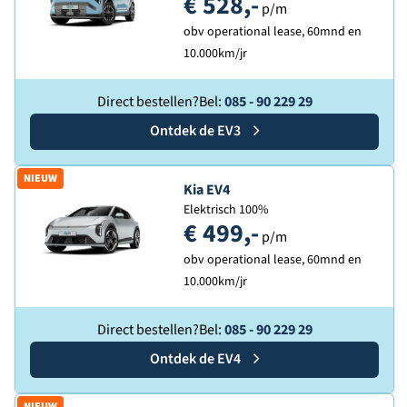
€ 528,-
p/m
obv operational lease, 60mnd en
10.000km/jr
Direct bestellen?
Bel:
085 - 90 229 29
Ontdek de
Kia
EV3
NIEUW
Ontdek de
Kia EV4
Elektrisch 100%
€ 499,-
p/m
obv operational lease, 60mnd en
10.000km/jr
Direct bestellen?
Bel:
085 - 90 229 29
Ontdek de
Kia
EV4
NIEUW