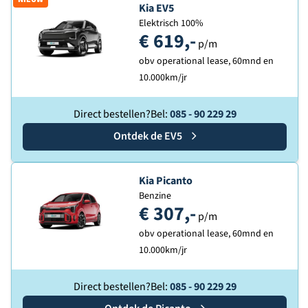
Ontdek de
Kia EV5
Elektrisch 100%
€ 619,-
p/m
obv operational lease, 60mnd en
10.000km/jr
Direct bestellen?
Bel:
085 - 90 229 29
Ontdek de
Kia
EV5
Ontdek de
Kia Picanto
Benzine
€ 307,-
p/m
obv operational lease, 60mnd en
10.000km/jr
Direct bestellen?
Bel:
085 - 90 229 29