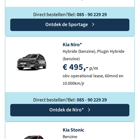
Direct bestellen?
Bel:
085 - 90 229 29
Ontdek de
Kia
Sportage
Ontdek de
Kia Niro*
Hybride (benzine), Plugin Hybride
(benzine)
€ 495,-
p/m
obv operational lease, 60mnd en
10.000km/jr
Direct bestellen?
Bel:
085 - 90 229 29
Ontdek de
Kia
Niro*
Ontdek de
Kia Stonic
Benzine