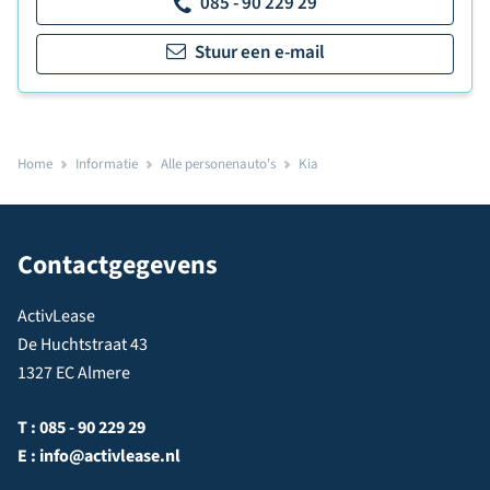
085 - 90 229 29
Stuur een e-mail
Home
Informatie
Alle personenauto's
Kia
Contactgegevens
ActivLease
De Huchtstraat 43
1327 EC Almere
T :
085 - 90 229 29
E :
info@activlease.nl