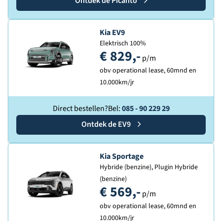
Ontdek de
Kia
Picanto
Ontdek de
Kia EV9
Elektrisch 100%
€ 829,-
p/m
obv operational lease, 60mnd en
10.000km/jr
Direct bestellen?
Bel:
085 - 90 229 29
Ontdek de
Kia
EV9
Ontdek de
Kia Sportage
Hybride (benzine), Plugin Hybride
(benzine)
€ 569,-
p/m
obv operational lease, 60mnd en
10.000km/jr