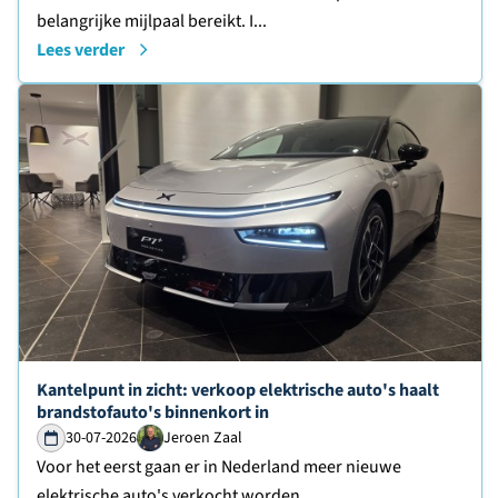
belangrijke mijlpaal bereikt. I...
Lees verder
Lees verder over
Kantelpunt in zicht: verkoop elektrische auto's haalt
brandstofauto's binnenkort in
30-07-2026
Jeroen Zaal
Voor het eerst gaan er in Nederland meer nieuwe
elektrische auto's verkocht worden...