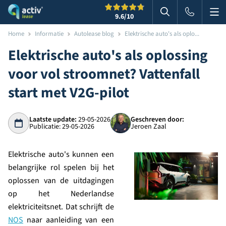
Me
Zoeken
9.6
/10
Zoeken in websi
Home
Informatie
Autolease blog
Elektrische auto's als oplo...
Elektrische auto's als oplossing
voor vol stroomnet? Vattenfall
start met V2G-pilot
Laatste update:
29-05-2026
Geschreven door:
Publicatie: 29-05-2026
Jeroen Zaal
Elektrische auto's kunnen een
belangrijke rol spelen bij het
oplossen van de uitdagingen
op het Nederlandse
elektriciteitsnet. Dat schrijft de
NOS
naar aanleiding van een