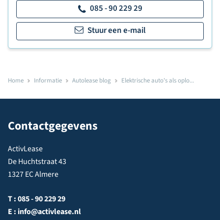
085 - 90 229 29
Stuur een e-mail
Home
Informatie
Autolease blog
Elektrische auto's als oplo...
Contactgegevens
ActivLease
De Huchtstraat 43
1327 EC Almere
T :
085 - 90 229 29
E :
info@activlease.nl