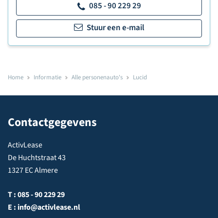
085 - 90 229 29
Stuur een e-mail
Home
Informatie
Alle personenauto's
Lucid
Contactgegevens
ActivLease
De Huchtstraat 43
1327 EC Almere
T :
085 - 90 229 29
E :
info@activlease.nl