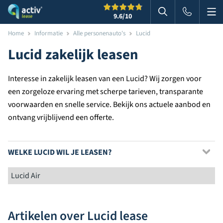
Me
Zoeken
9.6
/10
Zoeken in websi
Home
Informatie
Alle personenauto's
Lucid
Lucid zakelijk leasen
Interesse in zakelijk leasen van een Lucid? Wij zorgen voor
een zorgeloze ervaring met scherpe tarieven, transparante
voorwaarden en snelle service. Bekijk ons actuele aanbod en
ontvang vrijblijvend een offerte.
WELKE LUCID WIL JE LEASEN?
Lucid Air
Artikelen over Lucid lease