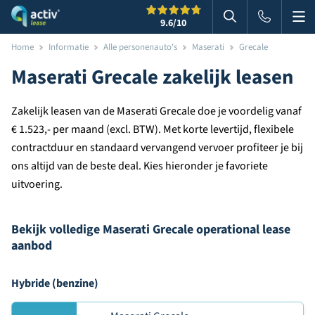
Me
Zoeken
9.6
/10
Zoeken in websi
Home
Informatie
Alle personenauto's
Maserati
Grecale
Maserati Grecale zakelijk leasen
Zakelijk leasen van de Maserati Grecale doe je voordelig vanaf
€ 1.523,- per maand (excl. BTW). Met korte levertijd, flexibele
contractduur en standaard vervangend vervoer profiteer je bij
ons altijd van de beste deal. Kies hieronder je favoriete
uitvoering.
Bekijk volledige Maserati Grecale operational lease
aanbod
Hybride (benzine)