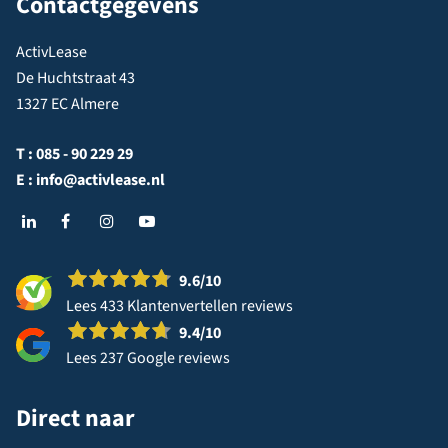
Contactgegevens
ActivLease
De Huchtstraat 43
1327 EC Almere
T :
085 - 90 229 29
E :
info@activlease.nl
9.6
/10
Lees 433 Klantenvertellen reviews
9.4
/10
Lees 237 Google reviews
Direct naar