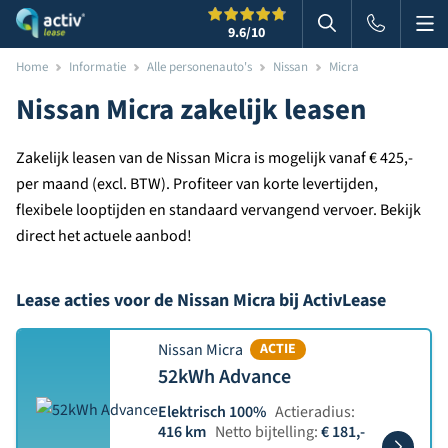
Me
Zoeken
9.6
/10
Zoeken in websi
Home
Informatie
Alle personenauto's
Nissan
Micra
Nissan Micra zakelijk leasen
Zakelijk leasen van de Nissan Micra is mogelijk vanaf € 425,-
per maand (excl. BTW). Profiteer van korte levertijden,
flexibele looptijden en standaard vervangend vervoer. Bekijk
direct het actuele aanbod!
Lease acties voor de Nissan Micra bij ActivLease
Nissan Micra
ACTIE
52kWh Advance
Elektrisch 100%
Actieradius:
416 km
Netto bijtelling:
€ 181,-