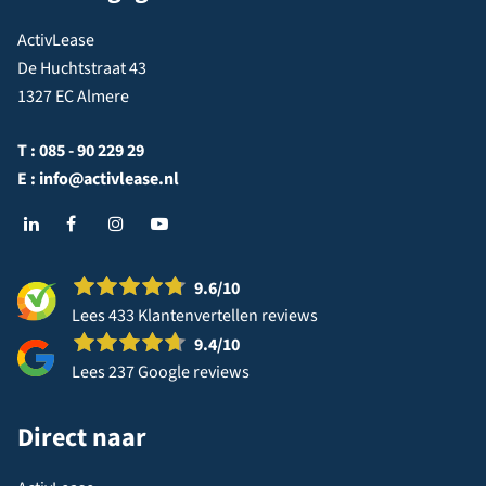
ActivLease
De Huchtstraat 43
1327 EC Almere
T :
085 - 90 229 29
E :
info@activlease.nl
9.6
/10
Lees 433 Klantenvertellen reviews
9.4
/10
Lees 237 Google reviews
Direct naar