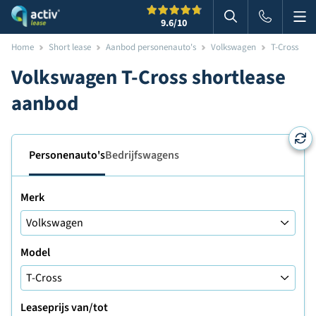
Me
Zoeken
9.6
/10
Zoeken in websi
Home
Short lease
Aanbod personenauto's
Volkswagen
T-Cross
Volkswagen T-Cross shortlease
aanbod
Personenauto's
Bedrijfswagens
Merk
Model
Leaseprijs van/tot