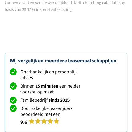
kunnen afwijken van de werkelijkheid. Netto bijtelling calculatie op
basis van 35,75% inkomstenbelasting.
Wij vergelijken meerdere leasemaatschappijen
Onafhankelijk en persoonlijk
advies
Binnen
15 minuten
een helder
voorstel op maat
Familiebedrijf
sinds 2015
Door zakelijke leaserijders
beoordeeld met een
9.6