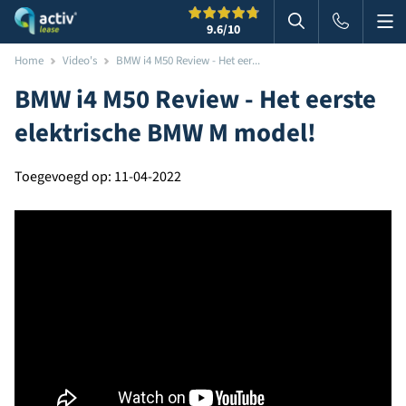
Me
Zoeken
9.6
/10
Zoeken in websi
Home
Video's
BMW i4 M50 Review - Het eer...
BMW i4 M50 Review - Het eerste
elektrische BMW M model!
Toegevoegd op: 11-04-2022