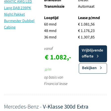
Brandstof
Diesel
Transmissie
Automaat
Looptijd
Lease p/mnd
60 mnd
€ 1.081,56
48 mnd
€ 1.176,23
36 mnd
€ 1.307,85
vanaf
Vrijblijvende
€ 1.082,-
offerte
Bekijken
p/m
op basis van
Financial lease
Mercedes-Benz -
V-Klasse 300d Extra