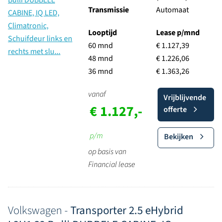
Transmissie
Automaat
Looptijd
Lease p/mnd
60 mnd
€ 1.127,39
48 mnd
€ 1.226,06
36 mnd
€ 1.363,26
vanaf
Vrijblijvende
€ 1.127,-
offerte
p/m
Bekijken
op basis van
Financial lease
Volkswagen -
Transporter 2.5 eHybrid