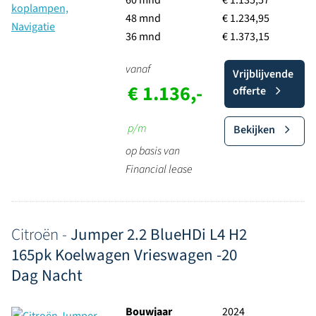
60 mnd
€ 1.135,57
48 mnd
€ 1.234,95
36 mnd
€ 1.373,15
vanaf
Vrijblijvende
€ 1.136,-
offerte
p/m
Bekijken
op basis van
Financial lease
Citroën -
Jumper 2.2 BlueHDi L4 H2
165pk Koelwagen Vrieswagen -20
Dag Nacht
Bouwjaar
2024