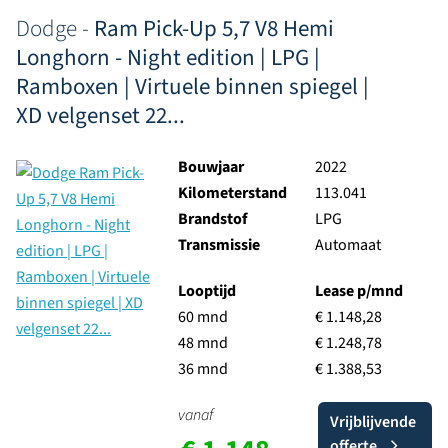
Dodge -
Ram Pick-Up 5,7 V8 Hemi
Longhorn - Night edition | LPG |
Ramboxen | Virtuele binnen spiegel |
XD velgenset 22...
Bouwjaar
2022
Kilometerstand
113.041
Brandstof
LPG
Transmissie
Automaat
Looptijd
Lease p/mnd
60 mnd
€ 1.148,28
48 mnd
€ 1.248,78
36 mnd
€ 1.388,53
vanaf
Vrijblijvende
offerte