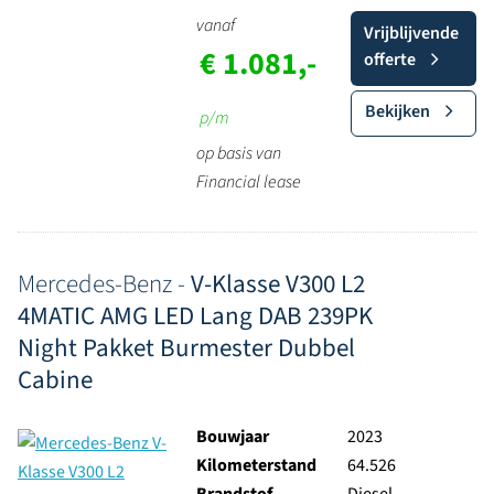
vanaf
Vrijblijvende
€ 1.081,-
offerte
Bekijken
p/m
op basis van
Financial lease
Mercedes-Benz -
V-Klasse V300 L2
4MATIC AMG LED Lang DAB 239PK
Night Pakket Burmester Dubbel
Cabine
Bouwjaar
2023
Kilometerstand
64.526