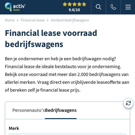
Me
Zoeken
9.6
/10
Zoeken in websi
Home
Financial lease
Aanbod bedrijfswagens
Financial lease voorraad
bedrijfswagens
Ben je ondernemer en heb je een bedrijfswagen nodig?
Financial lease de ideale bestelauto voor je onderneming.
Bekijk onze voorraad met meer dan 2.000 bedrijfswagens van
allerlei merken. Vraag direct een vrijblijvende leaseofferte aan
of bereken zelf je financial lease prijs.
Personenauto's
Bedrijfswagens
Merk