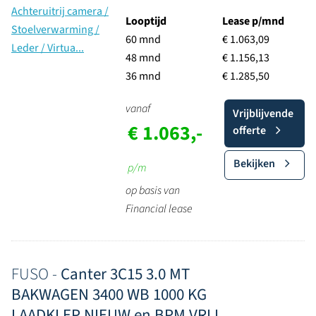
Looptijd
Lease p/mnd
60 mnd
€ 1.063,09
48 mnd
€ 1.156,13
36 mnd
€ 1.285,50
vanaf
Vrijblijvende
€ 1.063,-
offerte
Bekijken
p/m
op basis van
Financial lease
FUSO -
Canter 3C15 3.0 MT
BAKWAGEN 3400 WB 1000 KG
LAADKLEP NIEUW en BPM VRIJ