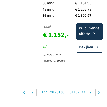
60 mnd
€ 1.151,95
48 mnd
€ 1.252,78
36 mnd
€ 1.392,97
vanaf
Vrijblijvende
€ 1.152,-
offerte
p/m
Bekijken
op basis van
Financial lease
127
128
129
130
131
132
133