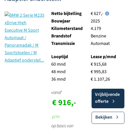
Netto bijtelling
€ 627,-
Bouwjaar
2025
Kilometerstand
4.179
Brandstof
Benzine
Transmissie
Automaat
Looptijd
Lease p/mnd
60 mnd
€ 915,68
48 mnd
€ 995,83
36 mnd
€ 1.107,26
vanaf
Vrijblijvende
€ 916,-
offerte
p/m
Bekijken
op basis van