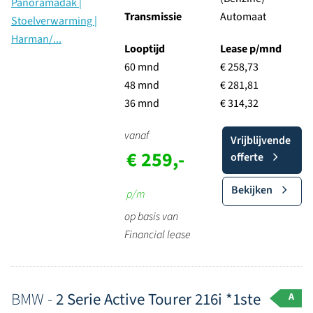
Transmissie
Automaat
Looptijd
Lease p/mnd
60 mnd
€ 258,73
48 mnd
€ 281,81
36 mnd
€ 314,32
vanaf
Vrijblijvende
€ 259,-
offerte
Bekijken
p/m
op basis van
Financial lease
BMW -
2 Serie Active Tourer 216i *1ste
A