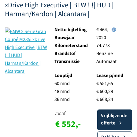
xDrive High Executive | BTW ! !| HUD |
Harman/Kardon | Alcantara |
Netto bijtelling
€ 464,-
Bouwjaar
2020
Kilometerstand
74.773
Brandstof
Benzine
Transmissie
Automaat
Looptijd
Lease p/mnd
60 mnd
€ 551,65
48 mnd
€ 600,29
36 mnd
€ 668,24
vanaf
Vrijblijvende
€ 552,-
offerte