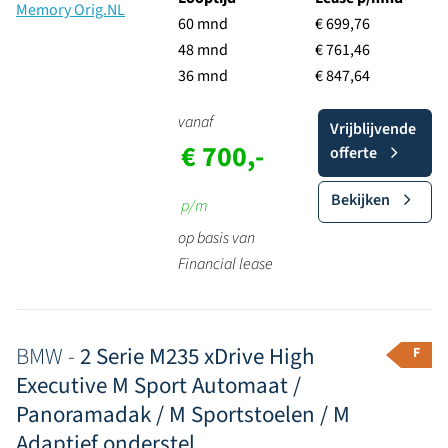
60 mnd
€ 699,76
48 mnd
€ 761,46
36 mnd
€ 847,64
vanaf
Vrijblijvende
€ 700,-
offerte
Bekijken
p/m
op basis van
Financial lease
BMW -
2 Serie M235 xDrive High
F
Executive M Sport Automaat /
Panoramadak / M Sportstoelen / M
Adaptief onderstel...