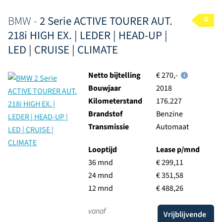
BMW -
2 Serie ACTIVE TOURER AUT.
D
218i HIGH EX. | LEDER | HEAD-UP |
LED | CRUISE | CLIMATE
Netto bijtelling
€ 270,-
Bouwjaar
2018
Kilometerstand
176.227
Brandstof
Benzine
Transmissie
Automaat
Looptijd
Lease p/mnd
36 mnd
€ 299,11
24 mnd
€ 351,58
12 mnd
€ 488,26
vanaf
Vrijblijvende