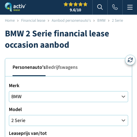
Me
Zoeken
9.6
/10
Zoeken in websi
Home
Financial lease
Aanbod personenauto's
BMW
2 Serie
BMW 2 Serie financial lease
occasion aanbod
Personenauto's
Bedrijfswagens
Merk
Model
Leaseprijs van/tot