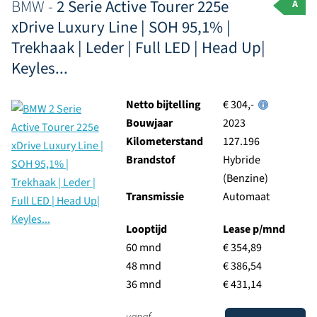
BMW -
2 Serie Active Tourer 225e
A
xDrive Luxury Line | SOH 95,1% |
Trekhaak | Leder | Full LED | Head Up|
Keyles...
Netto bijtelling
€ 304,-
Bouwjaar
2023
Kilometerstand
127.196
Brandstof
Hybride
(Benzine)
Transmissie
Automaat
Looptijd
Lease p/mnd
60 mnd
€ 354,89
48 mnd
€ 386,54
36 mnd
€ 431,14