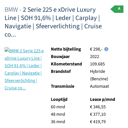
BMW -
2 Serie 225 e xDrive Luxury
A
Line | SOH 91,6% | Leder | Carplay |
Navigatie | Sfeerverlichting | Cruise
co...
Netto bijtelling
€ 298,-
Bouwjaar
2022
Kilometerstand
109.685
Brandstof
Hybride
(Benzine)
Transmissie
Automaat
Looptijd
Lease p/mnd
60 mnd
€ 346,55
48 mnd
€ 377,10
36 mnd
€ 419,79