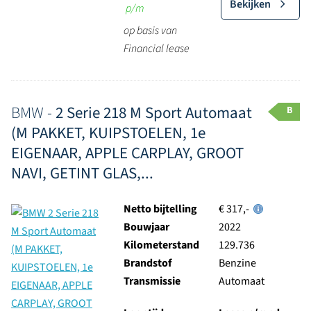
Bekijken
p/m
op basis van
Financial lease
BMW -
2 Serie 218 M Sport Automaat
B
(M PAKKET, KUIPSTOELEN, 1e
EIGENAAR, APPLE CARPLAY, GROOT
NAVI, GETINT GLAS,...
Netto bijtelling
€ 317,-
Bouwjaar
2022
Kilometerstand
129.736
Brandstof
Benzine
Transmissie
Automaat