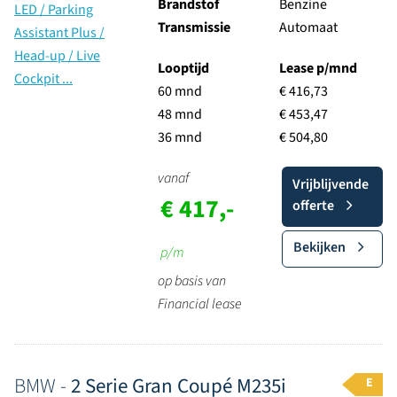
Brandstof
Benzine
Transmissie
Automaat
Looptijd
Lease p/mnd
60 mnd
€ 416,73
48 mnd
€ 453,47
36 mnd
€ 504,80
vanaf
Vrijblijvende
€ 417,-
offerte
Bekijken
p/m
op basis van
Financial lease
BMW -
2 Serie Gran Coupé M235i
E