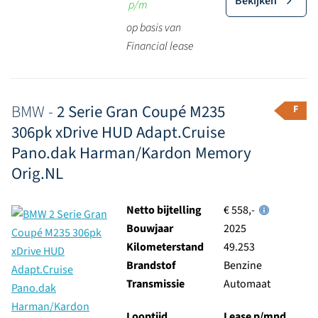
Bekijken
p/m
op basis van
Financial lease
BMW -
2 Serie Gran Coupé M235
F
306pk xDrive HUD Adapt.Cruise
Pano.dak Harman/Kardon Memory
Orig.NL
Netto bijtelling
€ 558,-
Bouwjaar
2025
Kilometerstand
49.253
Brandstof
Benzine
Transmissie
Automaat
Looptijd
Lease p/mnd