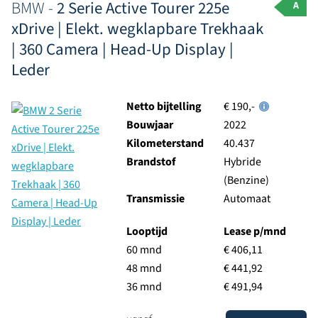
BMW -
2 Serie Active Tourer 225e
A
xDrive | Elekt. wegklapbare Trekhaak
| 360 Camera | Head-Up Display |
Leder
Netto bijtelling
€ 190,-
Bouwjaar
2022
Kilometerstand
40.437
Brandstof
Hybride
(Benzine)
Transmissie
Automaat
Looptijd
Lease p/mnd
60 mnd
€ 406,11
48 mnd
€ 441,92
36 mnd
€ 491,94