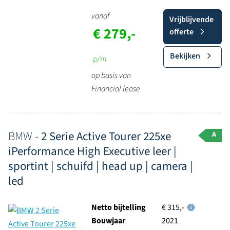
vanaf
Vrijblijvende
€ 279,-
offerte
Bekijken
p/m
op basis van
Financial lease
BMW -
2 Serie Active Tourer 225xe
A
iPerformance High Executive leer |
sportint | schuifd | head up | camera |
led
Netto bijtelling
€ 315,-
Bouwjaar
2021