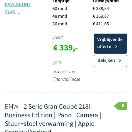
Looptijd
Lease p/mnd
60 mnd
€ 338,84
48 mnd
€ 369,07
36 mnd
€ 411,65
vanaf
Vrijblijvende
€ 339,-
offerte
Bekijken
p/m
op basis van
Financial lease
BMW -
2 Serie Gran Coupé 218i
B
Business Edition | Pano | Camera |
Stuur+stoel verwarming | Apple