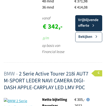
48 mnd
€ 371,98
36 mnd
€ 414,08
vanaf
Vrijblijvende
€ 342,-
offerte
Bekijken
p/m
op basis van
Financial lease
BMW -
2 Serie Active Tourer 218i AUT7
C
M-SPORT LEDER NAVI CAMERA DIGI-
DASH APPLE-CARPLAY LED LMV PDC
Netto bijtelling
€ 305,-
Bouwjaar
2022