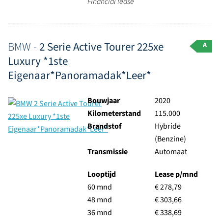
Financial lease
BMW -
2 Serie Active Tourer 225xe
A
Luxury *1ste
Eigenaar*Panoramadak*Leer*
Bouwjaar
2020
Kilometerstand
115.000
Brandstof
Hybride
(Benzine)
Transmissie
Automaat
Looptijd
Lease p/mnd
60 mnd
€ 278,79
48 mnd
€ 303,66
36 mnd
€ 338,69