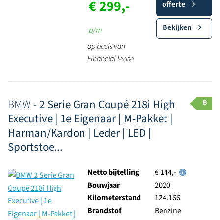
€ 299,-
offerte
Bekijken
p/m
op basis van
Financial lease
BMW -
2 Serie Gran Coupé 218i High
B
Executive | 1e Eigenaar | M-Pakket |
Harman/Kardon | Leder | LED |
Sportstoe...
Netto bijtelling
€ 144,-
Bouwjaar
2020
Kilometerstand
124.166
Brandstof
Benzine