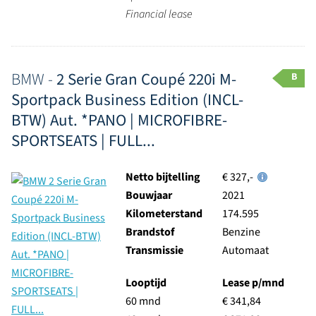
Financial lease
BMW -
2 Serie Gran Coupé 220i M-
B
Sportpack Business Edition (INCL-
BTW) Aut. *PANO | MICROFIBRE-
SPORTSEATS | FULL...
Netto bijtelling
€ 327,-
Bouwjaar
2021
Kilometerstand
174.595
Brandstof
Benzine
Transmissie
Automaat
Looptijd
Lease p/mnd
60 mnd
€ 341,84