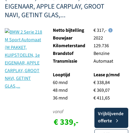
EIGENAAR, APPLE CARPLAY, GROOT
NAVI, GETINT GLAS,...
Netto bijtelling
€ 317,-
Bouwjaar
2022
Kilometerstand
129.736
Brandstof
Benzine
Transmissie
Automaat
Looptijd
Lease p/mnd
60 mnd
€ 338,84
48 mnd
€ 369,07
36 mnd
€ 411,65
vanaf
Vrijblijvende
€ 339,-
offerte