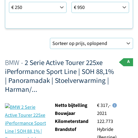
Leaseprijs tot
Sorteer op
BMW -
2 Serie Active Tourer 225xe
A
iPerformance Sport Line | SOH 88,1%
| Panoramadak | Stoelverwarming |
Harman/...
Netto bijtelling
€ 317,-
Bouwjaar
2021
Kilometerstand
122.773
Brandstof
Hybride
(Benzine)