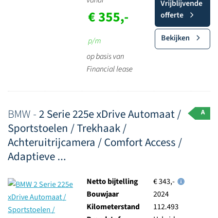
vanaf
Vrijblijvende
€ 355,-
offerte
Bekijken
p/m
op basis van
Financial lease
BMW -
2 Serie 225e xDrive Automaat /
A
Sportstoelen / Trekhaak /
Achteruitrijcamera / Comfort Access /
Adaptieve ...
Netto bijtelling
€ 343,-
Bouwjaar
2024
Kilometerstand
112.493