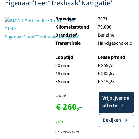
Eigenaar*Leer*Trekhaak*Navigatie*
Bouwjaar
2021
Kilometerstand
79.000
Brandstof
Benzine
Transmissie
Handgeschakeld
Looptijd
Lease p/mnd
60 mnd
€ 259,52
48 mnd
€ 282,67
36 mnd
€ 315,28
vanaf
Vrijblijvende
€ 260,-
offerte
Bekijken
p/m
op basis van