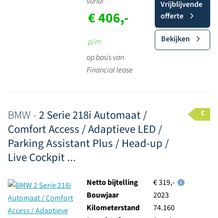
vanaf
Vrijblijvende
€ 406,-
offerte
Bekijken
p/m
op basis van
Financial lease
BMW -
2 Serie 218i Automaat /
C
Comfort Access / Adaptieve LED /
Parking Assistant Plus / Head-up /
Live Cockpit ...
Netto bijtelling
€ 319,-
Bouwjaar
2023
Kilometerstand
74.160