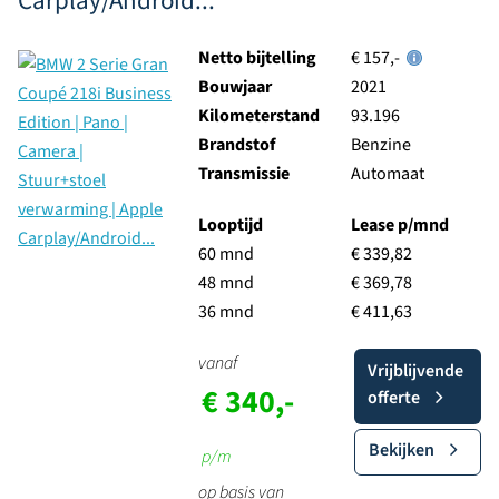
Carplay/Android...
Netto bijtelling
€ 157,-
Bouwjaar
2021
Kilometerstand
93.196
Brandstof
Benzine
Transmissie
Automaat
Looptijd
Lease p/mnd
60 mnd
€ 339,82
48 mnd
€ 369,78
36 mnd
€ 411,63
vanaf
Vrijblijvende
€ 340,-
offerte
Bekijken
p/m
op basis van