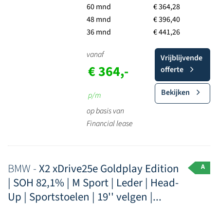
60 mnd
€ 364,28
48 mnd
€ 396,40
36 mnd
€ 441,26
vanaf
Vrijblijvende
€ 364,-
offerte
Bekijken
p/m
op basis van
Financial lease
BMW -
X2 xDrive25e Goldplay Edition
A
| SOH 82,1% | M Sport | Leder | Head-
Up | Sportstoelen | 19'' velgen |...