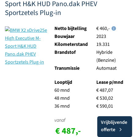
Sport H&K HUD Pano.dak PHEV
Sportzetels Plug-in
Netto bijtelling
€ 460,-
Bouwjaar
2023
Kilometerstand
19.331
Brandstof
Hybride
(Benzine)
Transmissie
Automaat
Looptijd
Lease p/mnd
60 mnd
€ 487,07
48 mnd
€ 530,02
36 mnd
€ 590,01
vanaf
Vrijblijvende
€ 487,-
offerte