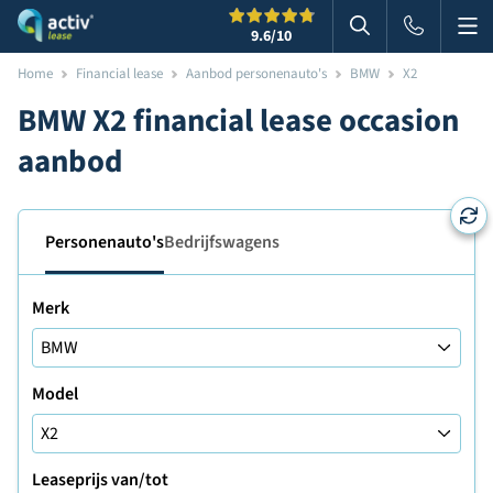
Me
Zoeken
9.6
/10
Zoeken in websi
Home
Financial lease
Aanbod personenauto's
BMW
X2
BMW X2 financial lease occasion
aanbod
Personenauto's
Bedrijfswagens
Merk
Model
Leaseprijs van/tot