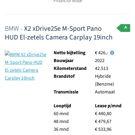
Financial lease
BMW -
X2 xDrive25e M-Sport Pano
A
HUD El-zetels Camera Carplay 19inch
Netto bijtelling
€ 426,-
Bouwjaar
2022
Kilometerstand
42.513
Brandstof
Hybride
(Benzine)
Transmissie
Automaat
Looptijd
Lease p/mnd
60 mnd
€ 440,80
48 mnd
€ 479,67
36 mnd
€ 533,96