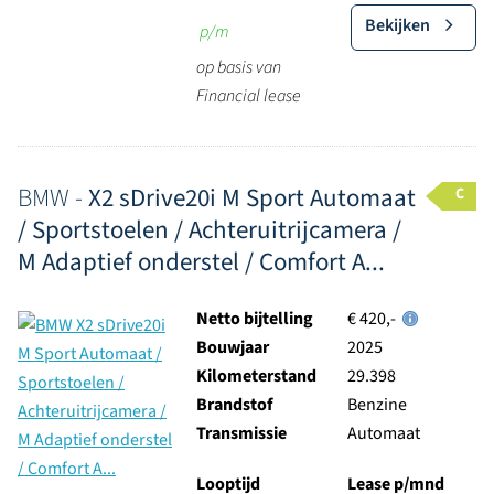
Bekijken
p/m
op basis van
Financial lease
BMW -
X2 sDrive20i M Sport Automaat
C
/ Sportstoelen / Achteruitrijcamera /
M Adaptief onderstel / Comfort A...
Netto bijtelling
€ 420,-
Bouwjaar
2025
Kilometerstand
29.398
Brandstof
Benzine
Transmissie
Automaat
Looptijd
Lease p/mnd