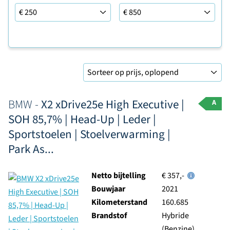
Leaseprijs tot
Sorteer op
BMW -
X2 xDrive25e High Executive |
A
SOH 85,7% | Head-Up | Leder |
Sportstoelen | Stoelverwarming |
Park As...
Netto bijtelling
€ 357,-
Bouwjaar
2021
Kilometerstand
160.685
Brandstof
Hybride
(Benzine)