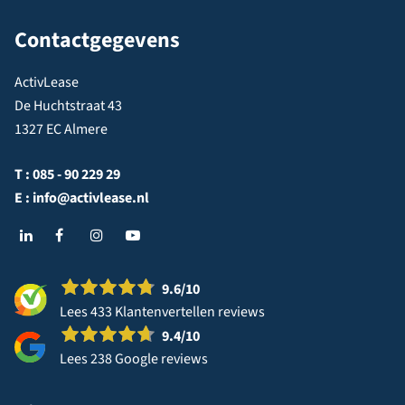
Contactgegevens
ActivLease
De Huchtstraat 43
1327 EC Almere
T :
085 - 90 229 29
E :
info@activlease.nl
9.6
/10
Lees 433 Klantenvertellen reviews
9.4
/10
Lees 238 Google reviews