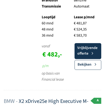
Brandstof
Benzine
Transmissie
Automaat
Looptijd
Lease p/mnd
60 mnd
€ 481,87
48 mnd
€ 524,35
36 mnd
€ 583,70
vanaf
Vrijblijvende
€ 482,-
offerte
Bekijken
p/m
op basis van
Financial lease
BMW -
X2 xDrive25e High Executive M-
A