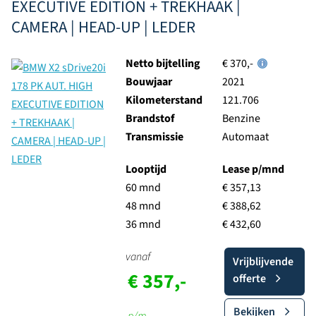
EXECUTIVE EDITION + TREKHAAK |
CAMERA | HEAD-UP | LEDER
Netto bijtelling
€ 370,-
Bouwjaar
2021
Kilometerstand
121.706
Brandstof
Benzine
Transmissie
Automaat
Looptijd
Lease p/mnd
60 mnd
€ 357,13
48 mnd
€ 388,62
36 mnd
€ 432,60
vanaf
Vrijblijvende
€ 357,-
offerte
Bekijken