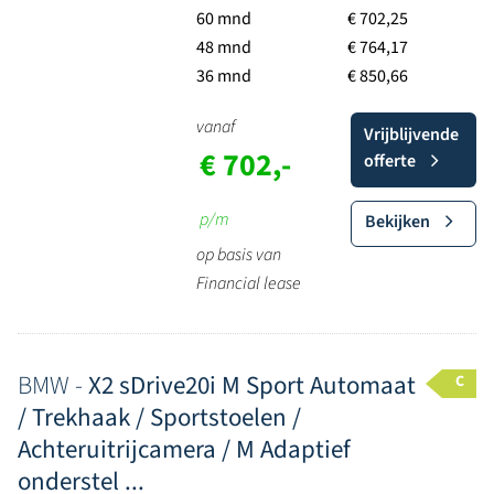
60 mnd
€ 702,25
48 mnd
€ 764,17
36 mnd
€ 850,66
vanaf
Vrijblijvende
€ 702,-
offerte
p/m
Bekijken
op basis van
Financial lease
BMW -
X2 sDrive20i M Sport Automaat
C
/ Trekhaak / Sportstoelen /
Achteruitrijcamera / M Adaptief
onderstel ...