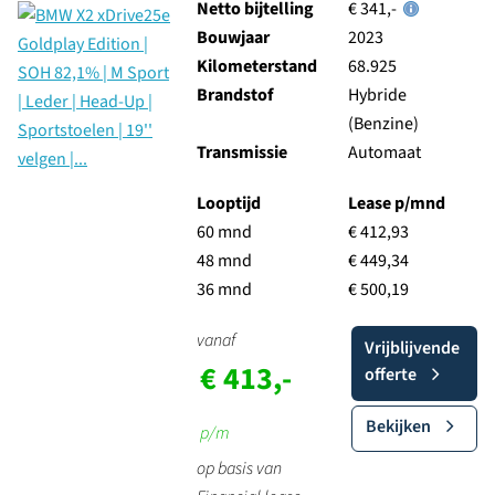
Netto bijtelling
€ 341,-
Bouwjaar
2023
Kilometerstand
68.925
Brandstof
Hybride
(Benzine)
Transmissie
Automaat
Looptijd
Lease p/mnd
60 mnd
€ 412,93
48 mnd
€ 449,34
36 mnd
€ 500,19
vanaf
Vrijblijvende
€ 413,-
offerte
Bekijken
p/m
op basis van