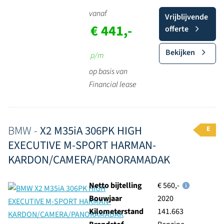
vanaf
Vrijblijvende
€ 441,-
offerte
Bekijken
p/m
op basis van
Financial lease
BMW -
X2 M35iA 306PK HIGH
E
EXECUTIVE M-SPORT HARMAN-
KARDON/CAMERA/PANORAMADAK
Netto bijtelling
€ 560,-
Bouwjaar
2020
Kilometerstand
141.663