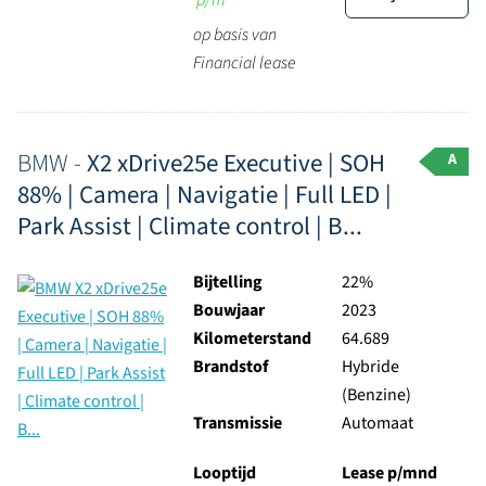
p/m
op basis van
Financial lease
BMW -
X2 xDrive25e Executive | SOH
A
88% | Camera | Navigatie | Full LED |
Park Assist | Climate control | B...
Bijtelling
22%
Bouwjaar
2023
Kilometerstand
64.689
Brandstof
Hybride
(Benzine)
Transmissie
Automaat
Looptijd
Lease p/mnd