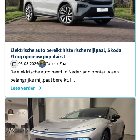
Lees verder over
Elektrische auto bereikt historische mijlpaal, Skoda
Elroq opnieuw populairst
03-08-2026
Yorrick Zaal
De elektrische auto heeft in Nederland opnieuw een
belangrijke mijlpaal bereikt. I...
Lees verder