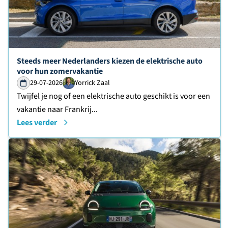
Lees verder over
Steeds meer Nederlanders kiezen de elektrische auto
voor hun zomervakantie
29-07-2026
Yorrick Zaal
Twijfel je nog of een elektrische auto geschikt is voor een
vakantie naar Frankrij...
Lees verder