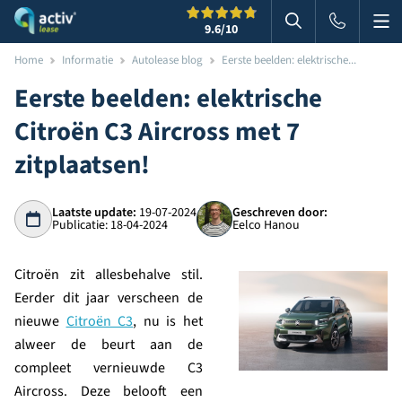
Me
Zoeken
9.6
/10
Zoeken in websi
Home
Informatie
Autolease blog
Eerste beelden: elektrische...
Eerste beelden: elektrische
Citroën C3 Aircross met 7
zitplaatsen!
Laatste update:
19-07-2024
Geschreven door:
Publicatie: 18-04-2024
Eelco Hanou
Citroën zit allesbehalve stil.
Eerder dit jaar verscheen de
nieuwe
Citroën C3
, nu is het
alweer de beurt aan de
compleet vernieuwde C3
Aircross. Deze belooft een