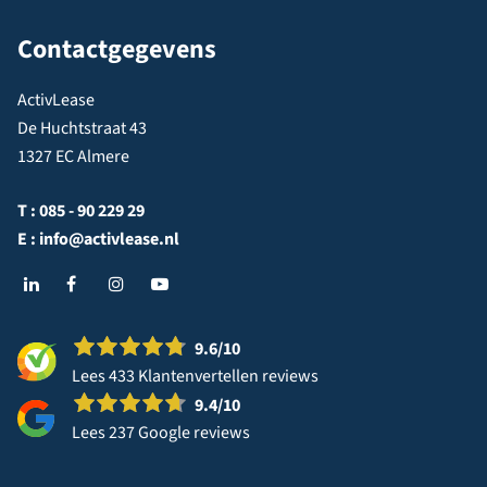
Contactgegevens
ActivLease
De Huchtstraat 43
1327 EC Almere
T :
085 - 90 229 29
E :
info@activlease.nl
9.6
/10
Lees 433 Klantenvertellen reviews
9.4
/10
Lees 237 Google reviews