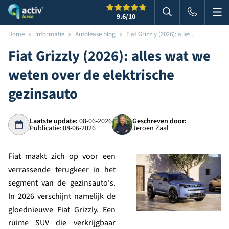
Me
Zoeken
9.6
/10
Zoeken in websi
Home
Informatie
Autolease blog
Fiat Grizzly (2026): alles...
Fiat Grizzly (2026): alles wat we
weten over de elektrische
gezinsauto
Laatste update:
08-06-2026
Geschreven door:
Publicatie: 08-06-2026
Jeroen Zaal
Fiat maakt zich op voor een
verrassende terugkeer in het
segment van de gezinsauto's.
In 2026 verschijnt namelijk de
gloednieuwe Fiat Grizzly. Een
ruime SUV die verkrijgbaar