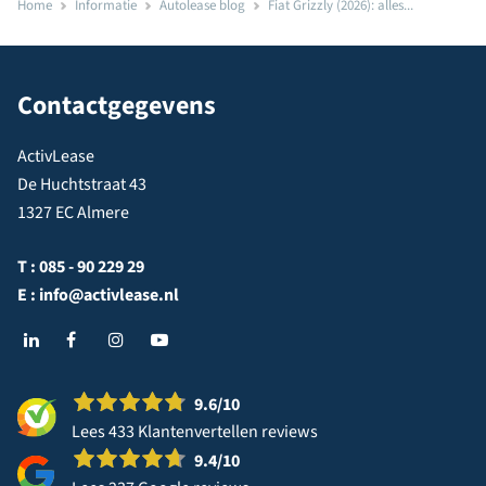
Home
Informatie
Autolease blog
Fiat Grizzly (2026): alles...
Contactgegevens
ActivLease
De Huchtstraat 43
1327 EC Almere
T :
085 - 90 229 29
E :
info@activlease.nl
9.6
/10
Lees 433 Klantenvertellen reviews
9.4
/10