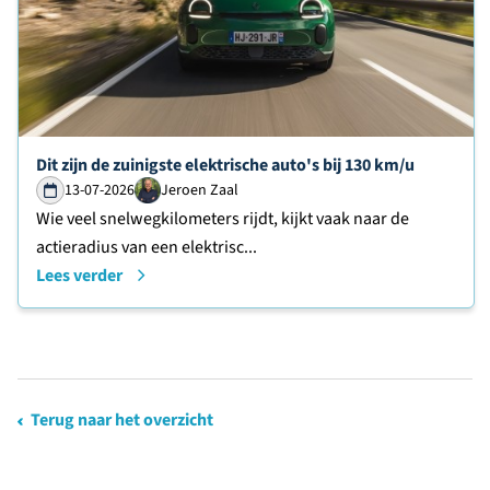
Lees verder over
Dit zijn de zuinigste elektrische auto's bij 130 km/u
13-07-2026
Jeroen Zaal
Wie veel snelwegkilometers rijdt, kijkt vaak naar de
actieradius van een elektrisc...
Lees verder
Terug naar het overzicht