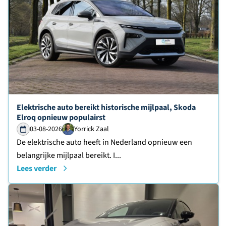
Lees verder over
Elektrische auto bereikt historische mijlpaal, Skoda
Elroq opnieuw populairst
03-08-2026
Yorrick Zaal
De elektrische auto heeft in Nederland opnieuw een
belangrijke mijlpaal bereikt. I...
Lees verder