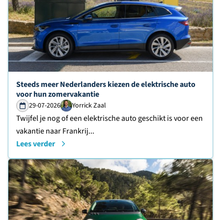
Lees verder over
Steeds meer Nederlanders kiezen de elektrische auto
voor hun zomervakantie
29-07-2026
Yorrick Zaal
Twijfel je nog of een elektrische auto geschikt is voor een
vakantie naar Frankrij...
Lees verder