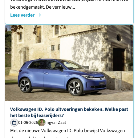
bekendgemaakt. De vernieuw...
Lees verder
Lees verder over
Volkswagen ID. Polo uitvoeringen bekeken. Welke past
het beste bij leaserijders?
01-06-2026
Ingvar Zaal
Met de nieuwe Volkswagen ID. Polo bewijst Volkswagen