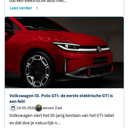
dat een elektrische auto niet...
Lees verder
Lees verder over
Volkswagen ID. Polo GTI: de eerste elektrische GTI is
een feit!
18-05-2026
Jeroen Zaal
Volkswagen viert het 50-jarig bestaan van het GTI-label
en dat doe je natuurlijk n...