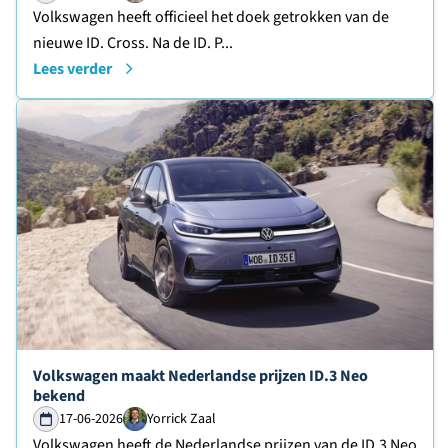
Volkswagen heeft officieel het doek getrokken van de
nieuwe ID. Cross. Na de ID. P...
Lees verder
Lees verder over
Volkswagen maakt Nederlandse prijzen ID.3 Neo
bekend
17-06-2026
Yorrick Zaal
Volkswagen heeft de Nederlandse prijzen van de ID.3 Neo