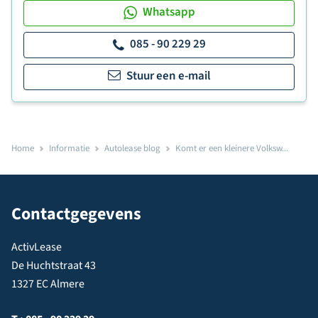
Whatsapp
085 - 90 229 29
Stuur een e-mail
Home
Informatie
Autolease blog
Komt er een kleinere Volksw...
Contactgegevens
ActivLease
De Huchtstraat 43
1327 EC Almere