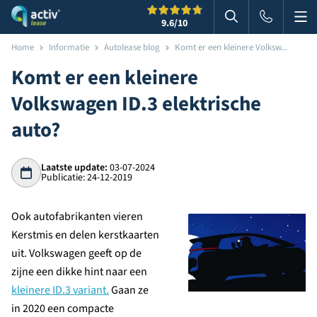
Me
Zoeken
9.6
/10
Zoeken in websi
Home
Informatie
Autolease blog
Komt er een kleinere Volksw...
Komt er een kleinere
Volkswagen ID.3 elektrische
auto?
Laatste update:
03-07-2024
Publicatie: 24-12-2019
Ook autofabrikanten vieren
Kerstmis en delen kerstkaarten
uit. Volkswagen geeft op de
zijne een dikke hint naar een
kleinere ID.3 variant.
Gaan ze
in 2020 een compacte