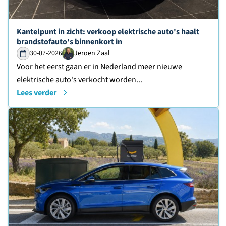
Lees verder over
Kantelpunt in zicht: verkoop elektrische auto's haalt
brandstofauto's binnenkort in
30-07-2026
Jeroen Zaal
Voor het eerst gaan er in Nederland meer nieuwe
elektrische auto's verkocht worden...
Lees verder