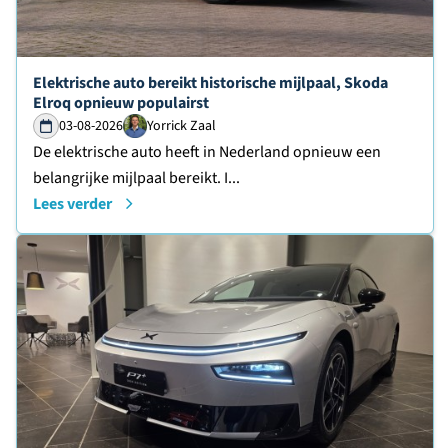
Lees verder over
Elektrische auto bereikt historische mijlpaal, Skoda
Elroq opnieuw populairst
03-08-2026
Yorrick Zaal
De elektrische auto heeft in Nederland opnieuw een
belangrijke mijlpaal bereikt. I...
Lees verder