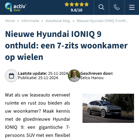
Me
Zoeken
9.6
/10
Zoeken in websi
Home
Informatie
Autolease blog
Nieuwe Hyundai IONIQ 9 onth...
Nieuwe Hyundai IONIQ 9
onthuld: een 7-zits woonkamer
op wielen
Laatste update:
25-11-2024
Geschreven door:
Publicatie: 25-11-2024
Eelco Hanou
Wat als uw leaseauto evenveel
ruimte en rust zou bieden als
uw woonkamer? Maak kennis
met de gloednieuwe Hyundai
IONIQ 9: een gigantische 7-
persoons SUV met een flexibel