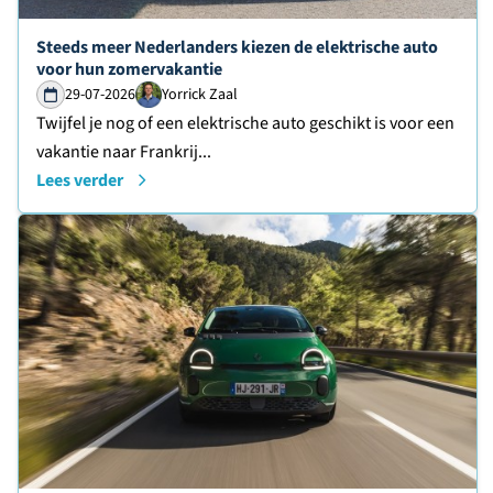
Lees verder over
Steeds meer Nederlanders kiezen de elektrische auto
voor hun zomervakantie
29-07-2026
Yorrick Zaal
Twijfel je nog of een elektrische auto geschikt is voor een
vakantie naar Frankrij...
Lees verder