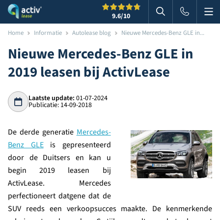
Me
Zoeken
9.6
/10
Zoeken in websi
Home
Informatie
Autolease blog
Nieuwe Mercedes-Benz GLE in...
Nieuwe Mercedes-Benz GLE in
2019 leasen bij ActivLease
Laatste update:
01-07-2024
Publicatie: 14-09-2018
De derde generatie
Mercedes-
Benz GLE
is gepresenteerd
door de Duitsers en kan u
begin 2019 leasen bij
ActivLease. Mercedes
perfectioneert datgene dat de
SUV reeds een verkoopsucces maakte. De kenmerkende