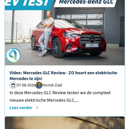
Lees verder over
Video: Mercedes GLC Review - ZO hoort een elektrische
Mercedes te zijn!
07-08-2026
Yorrick Zaal
In deze Mercedes GLC Review testen we de compleet
nieuwe elektrische Mercedes GLC,...
Lees verder