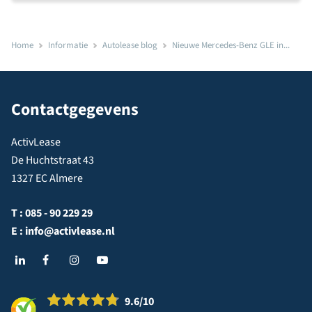
Home
Informatie
Autolease blog
Nieuwe Mercedes-Benz GLE in...
Contactgegevens
ActivLease
De Huchtstraat 43
1327 EC Almere
T :
085 - 90 229 29
E :
info@activlease.nl
9.6
/10