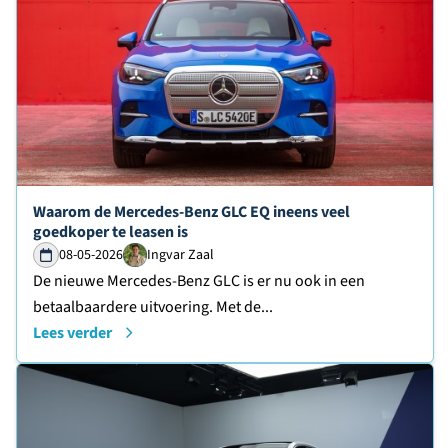
Lees verder over
Waarom de Mercedes-Benz GLC EQ ineens veel
goedkoper te leasen is
08-05-2026
Ingvar Zaal
De nieuwe Mercedes-Benz GLC is er nu ook in een
betaalbaardere uitvoering. Met de...
Lees verder