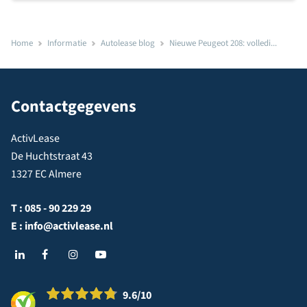
Home
Informatie
Autolease blog
Nieuwe Peugeot 208: volledi...
Contactgegevens
ActivLease
De Huchtstraat 43
1327 EC Almere
T :
085 - 90 229 29
E :
info@activlease.nl
9.6
/10