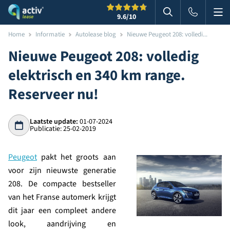
Me
Zoeken
9.6
/10
Zoeken in websi
Home
Informatie
Autolease blog
Nieuwe Peugeot 208: volledi...
Nieuwe Peugeot 208: volledig
elektrisch en 340 km range.
Reserveer nu!
Laatste update:
01-07-2024
Publicatie: 25-02-2019
Peugeot
pakt het groots aan
voor zijn nieuwste generatie
208. De compacte bestseller
van het Franse automerk krijgt
dit jaar een compleet andere
look, aandrijving en