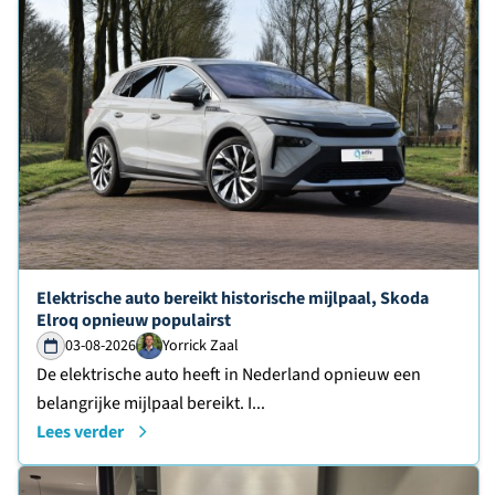
Lees verder over
Elektrische auto bereikt historische mijlpaal, Skoda
Elroq opnieuw populairst
03-08-2026
Yorrick Zaal
De elektrische auto heeft in Nederland opnieuw een
belangrijke mijlpaal bereikt. I...
Lees verder