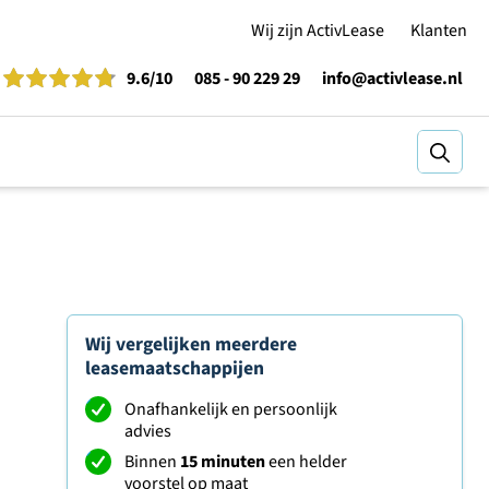
Wij zijn ActivLease
Klanten
9.6
/10
085 - 90 229 29
info@activlease.nl
Zoeke
Wij vergelijken meerdere
leasemaatschappijen
Onafhankelijk en persoonlijk
advies
Binnen
15 minuten
een helder
voorstel op maat