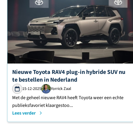
Lees verder over
Nieuwe Toyota RAV4 plug-in hybride SUV nu
te bestellen in Nederland
15-12-2025
Yorrick Zaal
Met de geheel nieuwe RAV4 heeft Toyota weer een echte
publieksfavoriet klaargestoo...
Lees verder