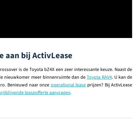
e aan bij ActivLease
 crossover is de Toyota bZ4X een zeer interessante keuze. Naast de
dt de nieuwkomer meer binnenruimte dan de
Toyota RAV4
. U kan de
euro. Benieuwd naar onze
operational lease
prijzen? Bij ActivLease
vrijblijvende leaseofferte aanvragen
.