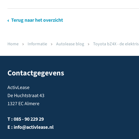
Terug naar het overzicht
Home
Informatie
Autolease blog
Toyota bZ4X - de elektrisc
Contactgegevens
ActivLease
De Huchtstraat 43
1327 EC Almere
T :
085 - 90 229 29
E :
info@activlease.nl