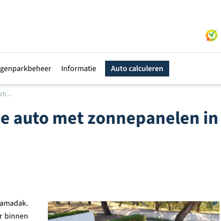
genparkbeheer
Informatie
Auto calculeren
h...
che auto met zonnepanelen in
oramadak.
ar binnen