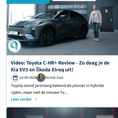
Lees verder over
Video: Toyota C-HR+ Review - Zo daag je de
Kia EV3 en Škoda Elroq uit!
15-05-2026
Yorrick Zaal
Toyota stond jarenlang bekend als pionier in hybride
rijden, maar met de nieuwe To...
Lees verder