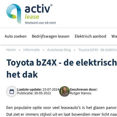
Auto zoeken
Bedrijfswagen leasen
Elektrisch aanbod
Wa
Home
Informatie
Autolease blog
Toyota bZ4X - de elektrisc
Toyota bZ4X - de elektris
het dak
Laatste update:
23-07-2024
Geschreven door:
Publicatie: 30-05-2022
Rutger Hanou
Een populaire optie voor veel leaseauto’s is het glazen pan
Dat ziet er immers stijlvol uit en laat bovendien meer licht na