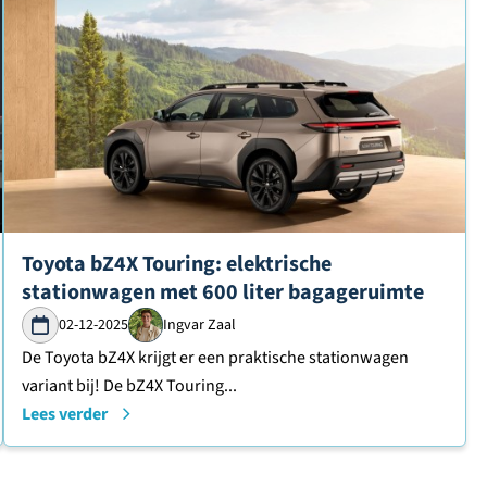
Lees verder over
Toyota bZ4X Touring: elektrische
stationwagen met 600 liter bagageruimte
02-12-2025
Ingvar Zaal
De Toyota bZ4X krijgt er een praktische stationwagen
variant bij! De bZ4X Touring...
Lees verder