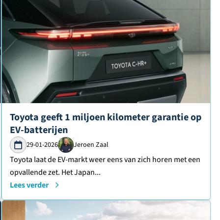
Lees verder over
Toyota geeft 1 miljoen kilometer garantie op
EV-batterijen
29-01-2026
Jeroen Zaal
Toyota laat de EV-markt weer eens van zich horen met een
opvallende zet. Het Japan...
Lees verder