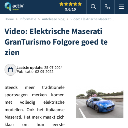
Me
Zoeken
9.6
/10
Zoeken in websi
Home
Informatie
Autolease blog
Video: Elektrische Maserati...
Video: Elektrische Maserati
GranTurismo Folgore goed te
zien
Laatste update:
25-07-2024
Publicatie: 02-09-2022
Steeds meer traditionele
sportwagen merken komen
met volledig elektrische
modellen. Ook het Italiaanse
Maserati. Het merk maakt zich
klaar om hun eerste