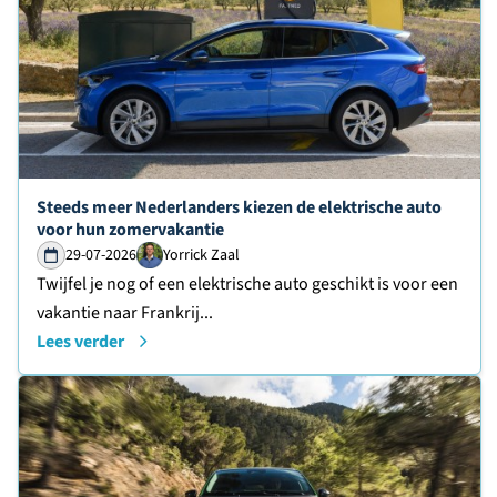
Lees verder over
Steeds meer Nederlanders kiezen de elektrische auto
voor hun zomervakantie
29-07-2026
Yorrick Zaal
Twijfel je nog of een elektrische auto geschikt is voor een
vakantie naar Frankrij...
Lees verder