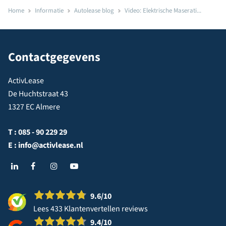
Home
Informatie
Autolease blog
Video: Elektrische Maserati...
Contactgegevens
ActivLease
De Huchtstraat 43
1327 EC Almere
T :
085 - 90 229 29
E :
info@activlease.nl
9.6
/10
Lees 433 Klantenvertellen reviews
9.4
/10