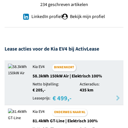
234 geschreven artikelen
LinkedIn profiel
Bekijk mijn profiel
Lease acties voor de Kia EV4 bij ActivLease
Kia EV4
BINNENKORT
58.3kWh 150kW Air | Elektrisch 100%
Netto bijtelling:
Actieradius:
€ 205,-
435 km
€ 499,-
Leaseprijs:
Kia EV4
ONDERWEG NAAR NL
81.4kWh GT-Line | Elektrisch 100%