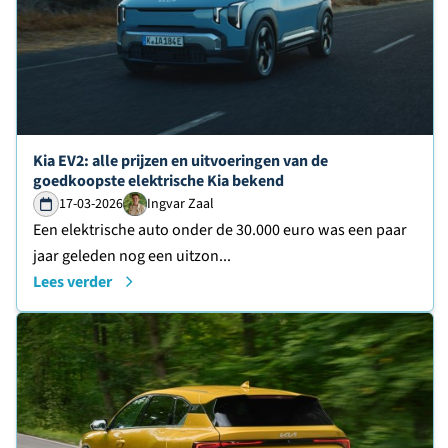
Lees verder over
Kia EV2: alle prijzen en uitvoeringen van de
goedkoopste elektrische Kia bekend
17-03-2026
Ingvar Zaal
Een elektrische auto onder de 30.000 euro was een paar
jaar geleden nog een uitzon...
Lees verder