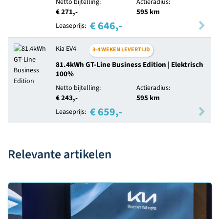
Netto bijtelling:
Actieradius:
€ 271,-
595 km
€ 646,-
Leaseprijs:
Kia EV4
3-4 WEKEN LEVERTIJD
81.4kWh GT-Line Business Edition | Elektrisch
100%
Netto bijtelling:
Actieradius:
€ 243,-
595 km
€ 659,-
Leaseprijs:
Relevante artikelen