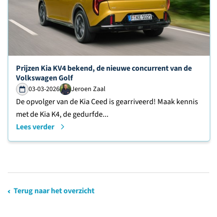
Lees verder over
Prijzen Kia KV4 bekend, de nieuwe concurrent van de
Volkswagen Golf
03-03-2026
Jeroen Zaal
De opvolger van de Kia Ceed is gearriveerd! Maak kennis
met de Kia K4, de gedurfde...
Lees verder
Terug naar het overzicht