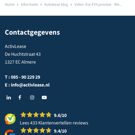
Home
Informatie
Autolease blog
Video: Kia EV4 preview - Wo...
Contactgegevens
ActivLease
De Huchtstraat 43
1327 EC Almere
T :
085 - 90 229 29
E :
info@activlease.nl
9.6
/10
Lees 433 Klantenvertellen reviews
9.4
/10