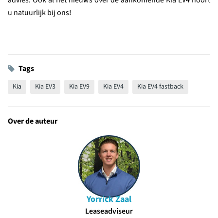
advies. Ook al het nieuws over de aankomende Kia EV4 hoort
u natuurlijk bij ons!
Tags
Kia
Kia EV3
Kia EV9
Kia EV4
Kia EV4 fastback
Over de auteur
Yorrick Zaal
Leaseadviseur