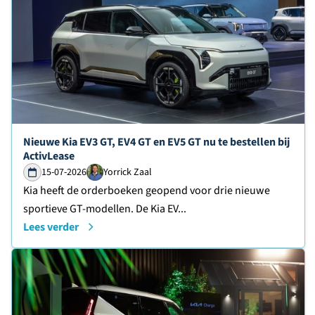
Lees verder over
Nieuwe Kia EV3 GT, EV4 GT en EV5 GT nu te bestellen bij
ActivLease
15-07-2026
Yorrick Zaal
Kia heeft de orderboeken geopend voor drie nieuwe
sportieve GT-modellen. De Kia EV...
Lees verder