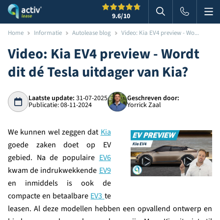
Me
Zoeken
9.6
/10
Zoeken in websi
Home
Informatie
Autolease blog
Video: Kia EV4 preview - Wo...
Video: Kia EV4 preview - Wordt
dit dé Tesla uitdager van Kia?
Laatste update:
31-07-2025
Geschreven door:
Publicatie: 08-11-2024
Yorrick Zaal
We kunnen wel zeggen dat
Kia
goede zaken doet op EV
gebied. Na de populaire
EV6
kwam de indrukwekkende
EV9
en inmiddels is ook de
compacte en betaalbare
EV3
te
leasen. Al deze modellen hebben een opvallend ontwerp en