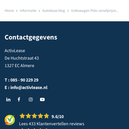
Home
Informatie
Autolease blog
Volkswagen Polo vanafprijze...
Contactgegevens
ActivLease
De Huchtstraat 43
1327 EC Almere
T :
085 - 90 229 29
E :
info@activlease.nl
9.6
/10
Lees 433 Klantenvertellen reviews