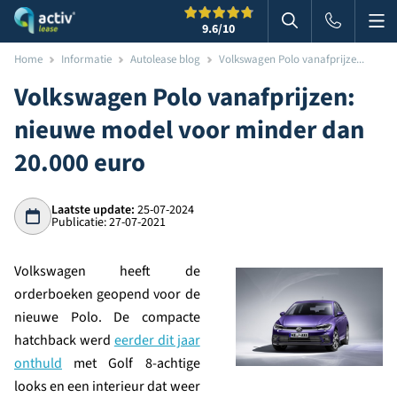
Me
Zoeken
9.6
/10
Zoeken in websi
Home
Informatie
Autolease blog
Volkswagen Polo vanafprijze...
Volkswagen Polo vanafprijzen:
nieuwe model voor minder dan
20.000 euro
Laatste update:
25-07-2024
Publicatie: 27-07-2021
Volkswagen heeft de
orderboeken geopend voor de
nieuwe Polo. De compacte
hatchback werd
eerder dit jaar
onthuld
met Golf 8-achtige
looks en een interieur dat weer