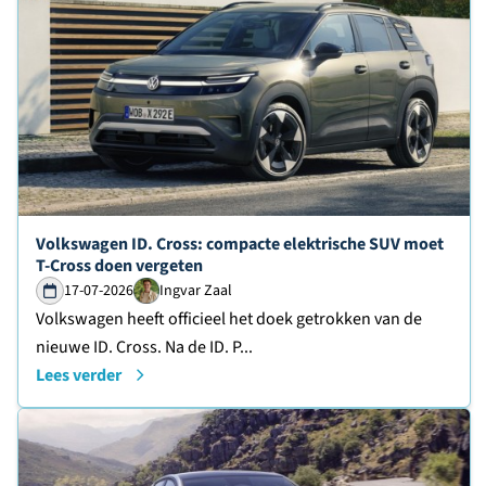
Lees verder over
Volkswagen ID. Cross: compacte elektrische SUV moet
T-Cross doen vergeten
17-07-2026
Ingvar Zaal
Volkswagen heeft officieel het doek getrokken van de
nieuwe ID. Cross. Na de ID. P...
Lees verder