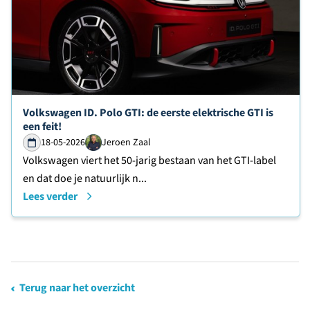
Lees verder over
Volkswagen ID. Polo GTI: de eerste elektrische GTI is
een feit!
18-05-2026
Jeroen Zaal
Volkswagen viert het 50-jarig bestaan van het GTI-label
en dat doe je natuurlijk n...
Lees verder
Terug naar het overzicht