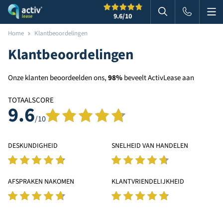
Me
Zoeken
9.6
/10
Zoeken in websi
Home
Klantbeoordelingen
Klantbeoordelingen
Onze klanten beoordeelden ons,
98%
beveelt ActivLease aan
TOTAALSCORE
9.6
/10
DESKUNDIGHEID
SNELHEID VAN HANDELEN
AFSPRAKEN NAKOMEN
KLANTVRIENDELIJKHEID