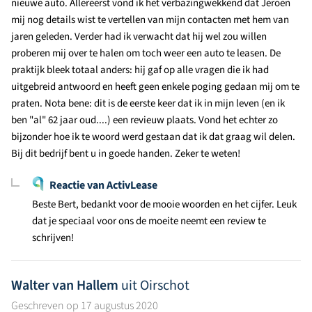
nieuwe auto. Allereerst vond ik het verbazingwekkend dat Jeroen
mij nog details wist te vertellen van mijn contacten met hem van
jaren geleden. Verder had ik verwacht dat hij wel zou willen
proberen mij over te halen om toch weer een auto te leasen. De
praktijk bleek totaal anders: hij gaf op alle vragen die ik had
uitgebreid antwoord en heeft geen enkele poging gedaan mij om te
praten. Nota bene: dit is de eerste keer dat ik in mijn leven (en ik
ben "al" 62 jaar oud....) een revieuw plaats. Vond het echter zo
bijzonder hoe ik te woord werd gestaan dat ik dat graag wil delen.
Bij dit bedrijf bent u in goede handen. Zeker te weten!
Reactie van ActivLease
Beste Bert, bedankt voor de mooie woorden en het cijfer. Leuk
dat je speciaal voor ons de moeite neemt een review te
schrijven!
Walter van Hallem
uit Oirschot
Geschreven op 17 augustus 2020