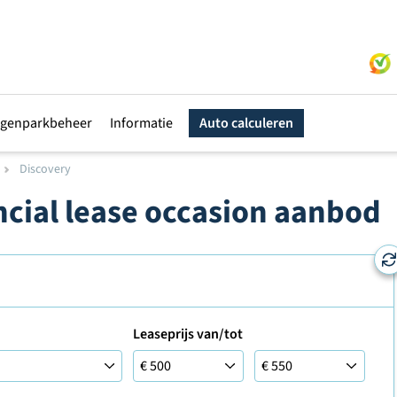
genparkbeheer
Informatie
Auto calculeren
Discovery
ncial lease occasion aanbod
Leaseprijs van/tot
Leaseprijs tot