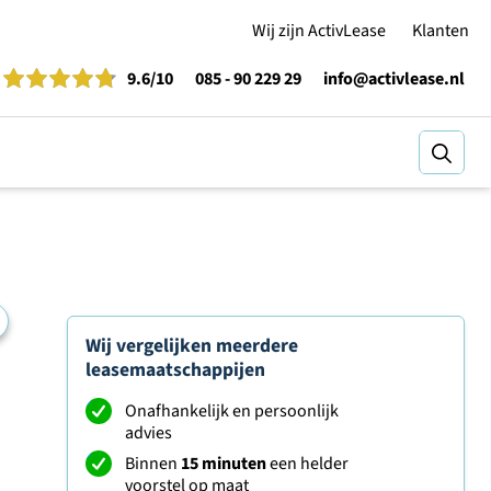
Wij zijn ActivLease
Klanten
9.6
/10
085 - 90 229 29
info@activlease.nl
Zoeke
Wij vergelijken meerdere
leasemaatschappijen
Onafhankelijk en persoonlijk
advies
Binnen
15 minuten
een helder
voorstel op maat