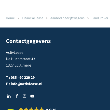
Home
Financial lease
Aanbod bedrijfswagens
Land Rover
Contactgegevens
ActivLease
De Huchtstraat 43
1327 EC Almere
T :
085 - 90 229 29
E :
info@activlease.nl