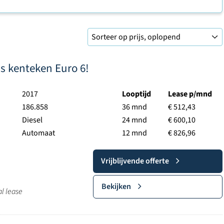
s kenteken Euro 6!
2017
Looptijd
Lease p/mnd
186.858
36 mnd
€ 512,43
Diesel
24 mnd
€ 600,10
Automaat
12 mnd
€ 826,96
Vrijblijvende offerte
Bekijken
al lease