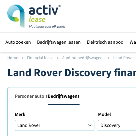
Auto zoeken
Bedrijfswagen leasen
Elektrisch aanbod
Wa
Home
Financial lease
Aanbod bedrijfswagens
Land Rover
Land Rover Discovery fina
Personenauto's
Bedrijfswagens
Merk
Model