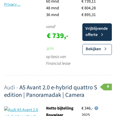
60 mnd
€ 739,11
48 mnd
€ 804,28
36 mnd
€ 895,31
vanaf
Vrijblijvende
€ 739,-
offerte
p/m
Bekijken
op basis van
Financial lease
Audi -
A5 Avant 2.0 e-hybrid quattro S
B
edition | Panoramadak | Camera
Netto bijtelling
€ 346,-
Bouwjaar
2025