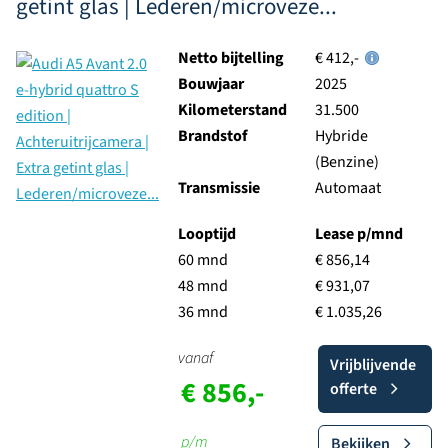
getint glas | Lederen/microveze...
Netto bijtelling
€ 412,-
Bouwjaar
2025
Kilometerstand
31.500
Brandstof
Hybride
(Benzine)
Transmissie
Automaat
Looptijd
Lease p/mnd
60 mnd
€ 856,14
48 mnd
€ 931,07
36 mnd
€ 1.035,26
vanaf
Vrijblijvende
€ 856,-
offerte
p/m
Bekijken