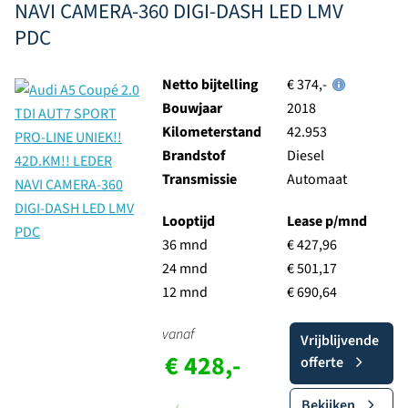
NAVI CAMERA-360 DIGI-DASH LED LMV
PDC
Netto bijtelling
€ 374,-
Bouwjaar
2018
Kilometerstand
42.953
Brandstof
Diesel
Transmissie
Automaat
Looptijd
Lease p/mnd
36 mnd
€ 427,96
24 mnd
€ 501,17
12 mnd
€ 690,64
vanaf
Vrijblijvende
€ 428,-
offerte
Bekijken