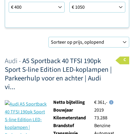
Leaseprijs tot
Sorteer op
Audi -
A5 Sportback 40 TFSI 190pk
C
Sport S-line Edition LED-koplampen |
Parkeerhulp voor en achter | Audi
vi...
Netto bijtelling
€ 361,-
Bouwjaar
2019
Kilometerstand
73.288
Brandstof
Benzine
Transmissie
Automaat