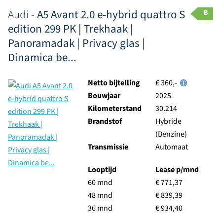
Audi -
A5 Avant 2.0 e-hybrid quattro S
B
edition 299 PK | Trekhaak |
Panoramadak | Privacy glas |
Dinamica be...
Netto bijtelling
€ 360,-
Bouwjaar
2025
Kilometerstand
30.214
Brandstof
Hybride
(Benzine)
Transmissie
Automaat
Looptijd
Lease p/mnd
60 mnd
€ 771,37
48 mnd
€ 839,39
36 mnd
€ 934,40