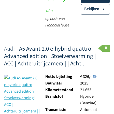
Bekijken
p/m
op basis van
Financial lease
Audi -
A5 Avant 2.0 e-hybrid quattro
B
Advanced edition | Stoelverwarming |
ACC | Achteruitrijcamera | | Acht...
Netto bijtelling
€ 326,-
Bouwjaar
2025
Kilometerstand
21.653
Brandstof
Hybride
(Benzine)
Transmissie
Automaat