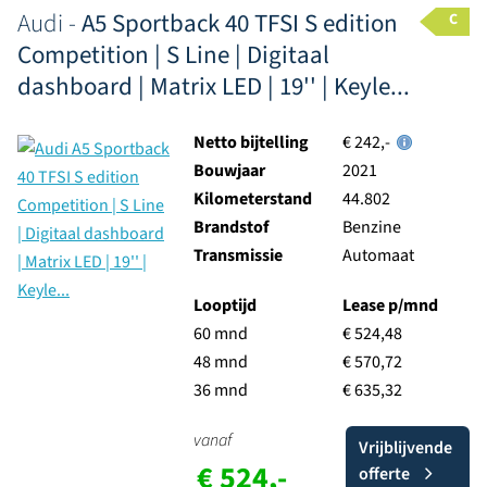
Audi -
A5 Sportback 40 TFSI S edition
C
Competition | S Line | Digitaal
dashboard | Matrix LED | 19'' | Keyle...
Netto bijtelling
€ 242,-
Bouwjaar
2021
Kilometerstand
44.802
Brandstof
Benzine
Transmissie
Automaat
Looptijd
Lease p/mnd
60 mnd
€ 524,48
48 mnd
€ 570,72
36 mnd
€ 635,32
vanaf
Vrijblijvende
€ 524,-
offerte