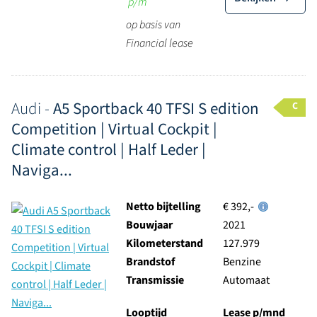
p/m
op basis van
Financial lease
Audi -
A5 Sportback 40 TFSI S edition
C
Competition | Virtual Cockpit |
Climate control | Half Leder |
Naviga...
Netto bijtelling
€ 392,-
Bouwjaar
2021
Kilometerstand
127.979
Brandstof
Benzine
Transmissie
Automaat
Looptijd
Lease p/mnd