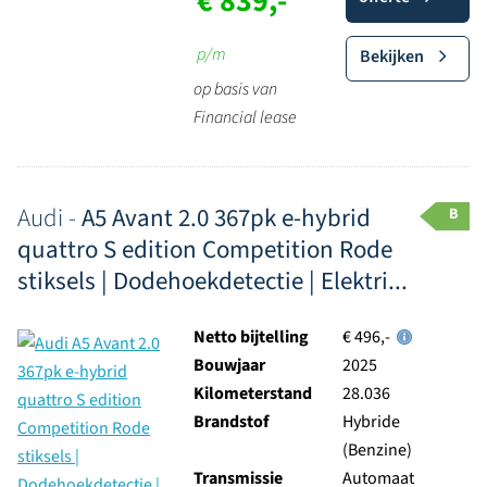
€ 839,-
p/m
Bekijken
op basis van
Financial lease
Audi -
A5 Avant 2.0 367pk e-hybrid
B
quattro S edition Competition Rode
stiksels | Dodehoekdetectie | Elektri...
Netto bijtelling
€ 496,-
Bouwjaar
2025
Kilometerstand
28.036
Brandstof
Hybride
(Benzine)
Transmissie
Automaat