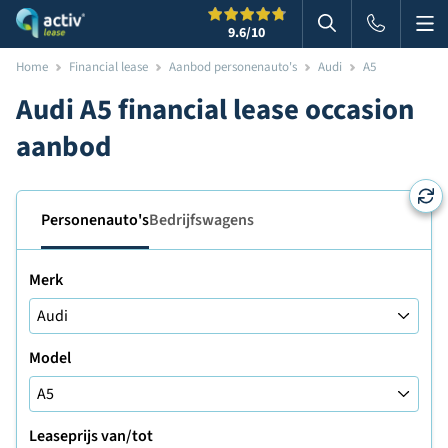
Me
Zoeken
9.6
/10
Zoeken in websi
Home
Financial lease
Aanbod personenauto's
Audi
A5
Audi A5 financial lease occasion
aanbod
Personenauto's
Bedrijfswagens
Merk
Model
Leaseprijs van/tot