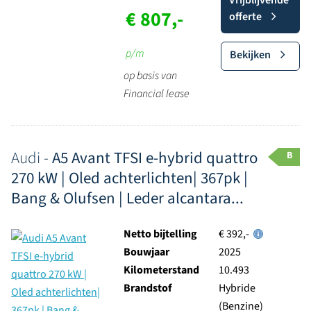
Vrijblijvende
€ 807,-
offerte
p/m
Bekijken
op basis van
Financial lease
Audi -
A5 Avant TFSI e-hybrid quattro
B
270 kW | Oled achterlichten| 367pk |
Bang & Olufsen | Leder alcantara...
Netto bijtelling
€ 392,-
Bouwjaar
2025
Kilometerstand
10.493
Brandstof
Hybride
(Benzine)