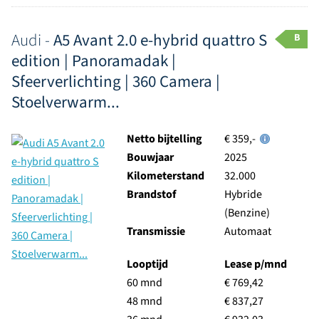
Audi -
A5 Avant 2.0 e-hybrid quattro S
B
edition | Panoramadak |
Sfeerverlichting | 360 Camera |
Stoelverwarm...
Netto bijtelling
€ 359,-
Bouwjaar
2025
Kilometerstand
32.000
Brandstof
Hybride
(Benzine)
Transmissie
Automaat
Looptijd
Lease p/mnd
60 mnd
€ 769,42
48 mnd
€ 837,27