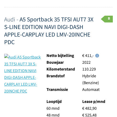
Audi -
A5 Sportback 35 TFSI AUT7 3X
B
S-LINE EDITION NAVI DIGI-DASH
APPLE-CARPLAY LED LMV-20INCHE
PDC
Netto bijtelling
€ 411,-
Bouwjaar
2022
Kilometerstand
110.229
Brandstof
Hybride
(Benzine)
Transmissie
Automaat
Looptijd
Lease p/mnd
60 mnd
€ 482,90
48 mnd
€ 525,48