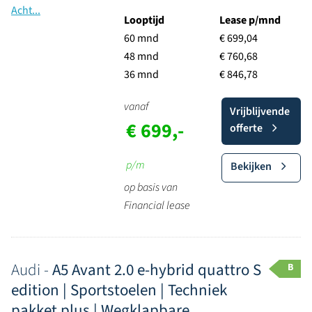
Looptijd
Lease p/mnd
60 mnd
€ 699,04
48 mnd
€ 760,68
36 mnd
€ 846,78
vanaf
Vrijblijvende
€ 699,-
offerte
p/m
Bekijken
op basis van
Financial lease
Audi -
A5 Avant 2.0 e-hybrid quattro S
B
edition | Sportstoelen | Techniek
pakket plus | Wegklapbare