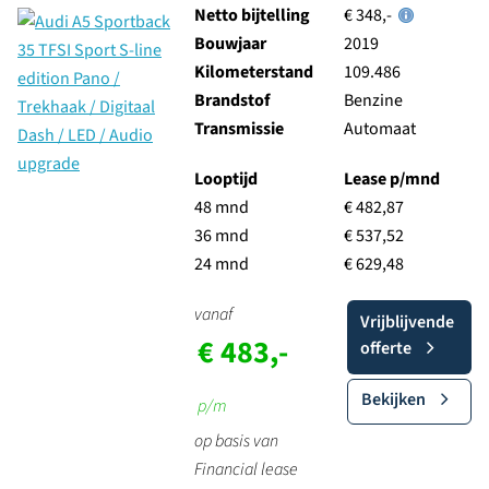
Netto bijtelling
€ 348,-
Bouwjaar
2019
Kilometerstand
109.486
Brandstof
Benzine
Transmissie
Automaat
Looptijd
Lease p/mnd
48 mnd
€ 482,87
36 mnd
€ 537,52
24 mnd
€ 629,48
vanaf
Vrijblijvende
€ 483,-
offerte
Bekijken
p/m
op basis van
Financial lease