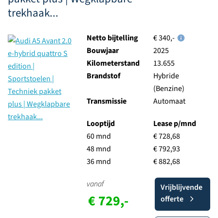
trekhaak...
Netto bijtelling
€ 340,-
Bouwjaar
2025
Kilometerstand
13.655
Brandstof
Hybride
(Benzine)
Transmissie
Automaat
Looptijd
Lease p/mnd
60 mnd
€ 728,68
48 mnd
€ 792,93
36 mnd
€ 882,68
vanaf
Vrijblijvende
€ 729,-
offerte