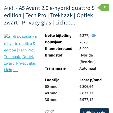
Audi -
A5 Avant 2.0 e-hybrid quattro S
B
edition | Tech Pro | Trekhaak | Optiek
zwart | Privacy glas | Lichtp...
Netto bijtelling
€ 377,-
Bouwjaar
2026
Kilometerstand
5.000
Brandstof
Hybride
(Benzine)
Transmissie
Automaat
Looptijd
Lease p/mnd
60 mnd
€ 806,64
48 mnd
€ 877,77
36 mnd
€ 977,12
vanaf