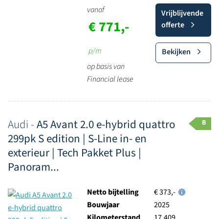
vanaf
Vrijblijvende
€ 771,-
offerte
p/m
Bekijken
op basis van
Financial lease
Audi -
A5 Avant 2.0 e-hybrid quattro
B
299pk S edition | S-Line in- en
exterieur | Tech Pakket Plus |
Panoram...
Netto bijtelling
€ 373,-
Bouwjaar
2025
Kilometerstand
17.409