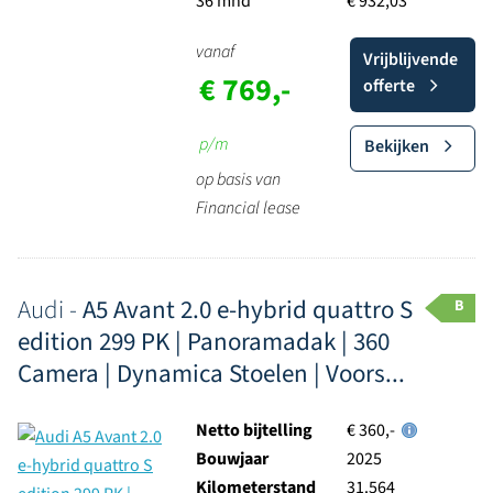
36 mnd
€ 932,03
vanaf
Vrijblijvende
€ 769,-
offerte
p/m
Bekijken
op basis van
Financial lease
Audi -
A5 Avant 2.0 e-hybrid quattro S
B
edition 299 PK | Panoramadak | 360
Camera | Dynamica Stoelen | Voors...
Netto bijtelling
€ 360,-
Bouwjaar
2025
Kilometerstand
31.564