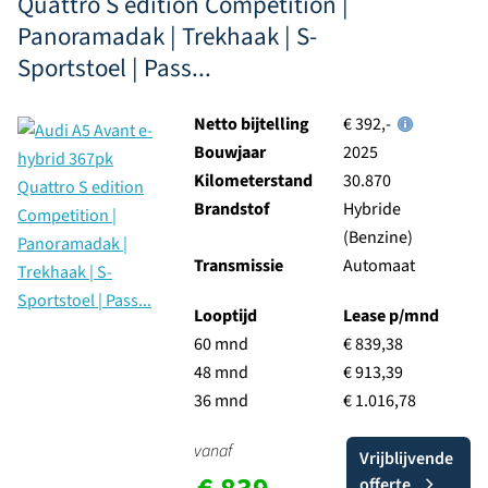
Quattro S edition Competition |
Panoramadak | Trekhaak | S-
Sportstoel | Pass...
Netto bijtelling
€ 392,-
Bouwjaar
2025
Kilometerstand
30.870
Brandstof
Hybride
(Benzine)
Transmissie
Automaat
Looptijd
Lease p/mnd
60 mnd
€ 839,38
48 mnd
€ 913,39
36 mnd
€ 1.016,78
vanaf
Vrijblijvende
offerte