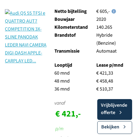
Netto bijtelling
€ 605,-
Bouwjaar
2020
Kilometerstand
140.265
Brandstof
Hybride
(Benzine)
Transmissie
Automaat
Looptijd
Lease p/mnd
60 mnd
€ 421,33
48 mnd
€ 458,48
36 mnd
€ 510,37
vanaf
Vrijblijvende
€ 421,-
offerte
Bekijken
p/m