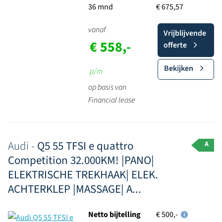
36 mnd
€ 675,57
vanaf
Vrijblijvende
€ 558,-
offerte
Bekijken
p/m
op basis van
Financial lease
Audi -
Q5 55 TFSI e quattro
A
Competition 32.000KM! |PANO|
ELEKTRISCHE TREKHAAK| ELEK.
ACHTERKLEP |MASSAGE| A...
Netto bijtelling
€ 500,-