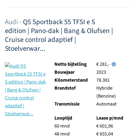
Audi -
Q5 Sportback 55 TFSI e S
edition | Pano-dak | Bang & Olufsen |
Cruise control adaptief |
Stoelverwar...
Netto bijtelling
€ 281,-
Bouwjaar
2023
Kilometerstand
78.381
Brandstof
Hybride
(Benzine)
Transmissie
Automaat
Looptijd
Lease p/mnd
60 mnd
€ 601,96
48 mnd
€ 655,04