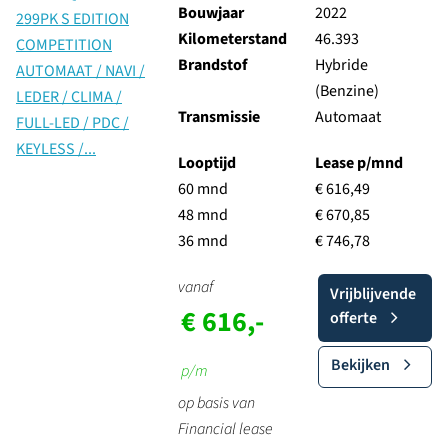
Bouwjaar
2022
Kilometerstand
46.393
Brandstof
Hybride
(Benzine)
Transmissie
Automaat
Looptijd
Lease p/mnd
60 mnd
€ 616,49
48 mnd
€ 670,85
36 mnd
€ 746,78
vanaf
Vrijblijvende
€ 616,-
offerte
Bekijken
p/m
op basis van
Financial lease