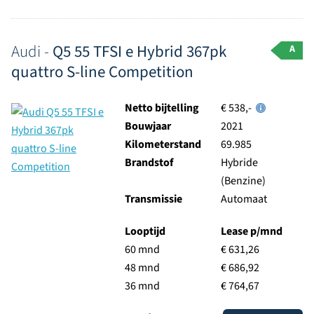
Audi -
Q5 55 TFSI e Hybrid 367pk
A
quattro S-line Competition
Netto bijtelling
€ 538,-
Bouwjaar
2021
Kilometerstand
69.985
Brandstof
Hybride
(Benzine)
Transmissie
Automaat
Looptijd
Lease p/mnd
60 mnd
€ 631,26
48 mnd
€ 686,92
36 mnd
€ 764,67