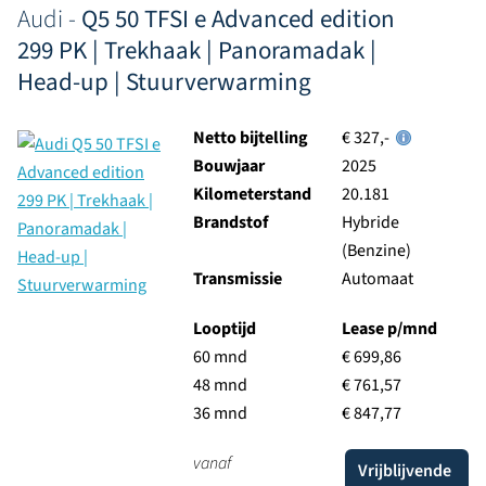
Audi -
Q5 50 TFSI e Advanced edition
299 PK | Trekhaak | Panoramadak |
Head-up | Stuurverwarming
Netto bijtelling
€ 327,-
Bouwjaar
2025
Kilometerstand
20.181
Brandstof
Hybride
(Benzine)
Transmissie
Automaat
Looptijd
Lease p/mnd
60 mnd
€ 699,86
48 mnd
€ 761,57
36 mnd
€ 847,77
vanaf
Vrijblijvende