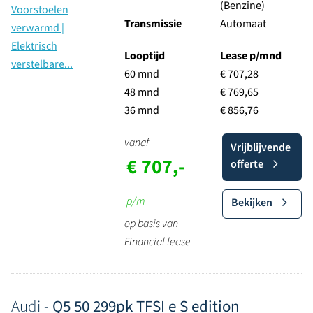
(Benzine)
Transmissie
Automaat
Looptijd
Lease p/mnd
60 mnd
€ 707,28
48 mnd
€ 769,65
36 mnd
€ 856,76
vanaf
Vrijblijvende
€ 707,-
offerte
p/m
Bekijken
op basis van
Financial lease
Audi -
Q5 50 299pk TFSI e S edition