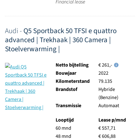
Financial lease
Audi -
Q5 Sportback 50 TFSI e quattro
advanced | Trekhaak | 360 Camera |
Stoelverwarming |
Netto bijtelling
€ 261,-
Bouwjaar
2022
Kilometerstand
79.135
Brandstof
Hybride
(Benzine)
Transmissie
Automaat
Looptijd
Lease p/mnd
60 mnd
€ 557,71
48 mnd
€ 606,88