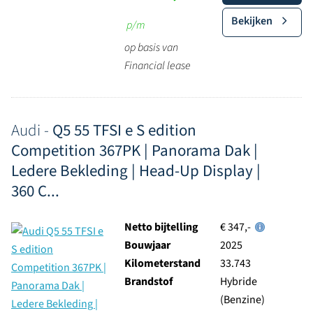
Bekijken
p/m
op basis van
Financial lease
Audi -
Q5 55 TFSI e S edition
Competition 367PK | Panorama Dak |
Ledere Bekleding | Head-Up Display |
360 C...
Netto bijtelling
€ 347,-
Bouwjaar
2025
Kilometerstand
33.743
Brandstof
Hybride
(Benzine)