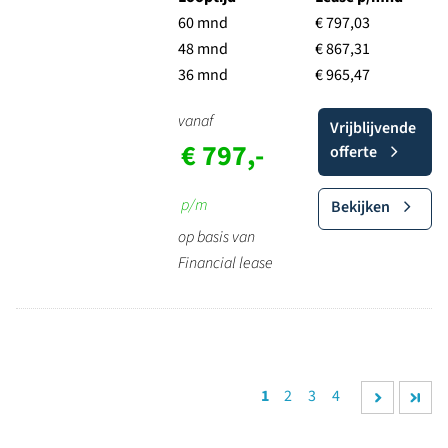
60 mnd
€ 797,03
48 mnd
€ 867,31
36 mnd
€ 965,47
vanaf
Vrijblijvende
€ 797,-
offerte
p/m
Bekijken
op basis van
Financial lease
1
2
3
4