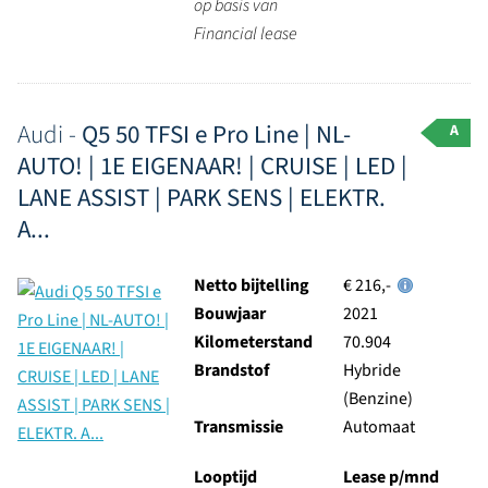
op basis van
Financial lease
Audi -
Q5 50 TFSI e Pro Line | NL-
A
AUTO! | 1E EIGENAAR! | CRUISE | LED |
LANE ASSIST | PARK SENS | ELEKTR.
A...
Netto bijtelling
€ 216,-
Bouwjaar
2021
Kilometerstand
70.904
Brandstof
Hybride
(Benzine)
Transmissie
Automaat
Looptijd
Lease p/mnd