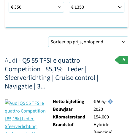
Leaseprijs tot
Sorteer op
Audi -
Q5 55 TFSI e quattro
A
Competition | 85,1% | Leder |
Sfeerverlichting | Cruise control |
Navigatie | 3...
Netto bijtelling
€ 505,-
Bouwjaar
2020
Kilometerstand
154.000
Brandstof
Hybride
(Benzine)