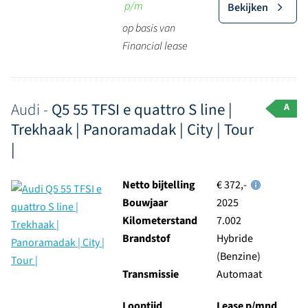
p/m
Bekijken
op basis van
Financial lease
Audi -
Q5 55 TFSI e quattro S line |
A
Trekhaak | Panoramadak | City | Tour
|
Netto bijtelling
€ 372,-
Bouwjaar
2025
Kilometerstand
7.002
Brandstof
Hybride
(Benzine)
Transmissie
Automaat
Looptijd
Lease p/mnd