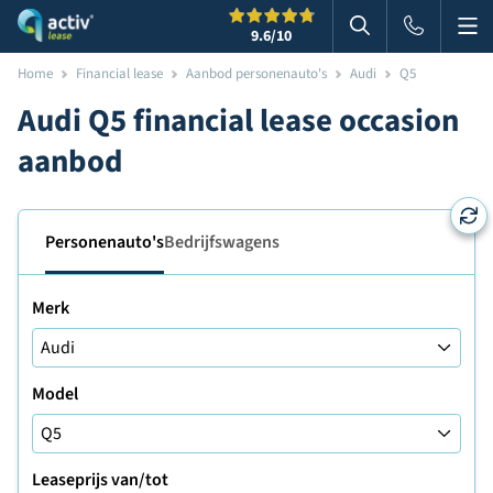
Me
Zoeken
9.6
/10
Zoeken in websi
Home
Financial lease
Aanbod personenauto's
Audi
Q5
Audi Q5 financial lease occasion
aanbod
Personenauto's
Bedrijfswagens
Merk
Model
Leaseprijs van/tot