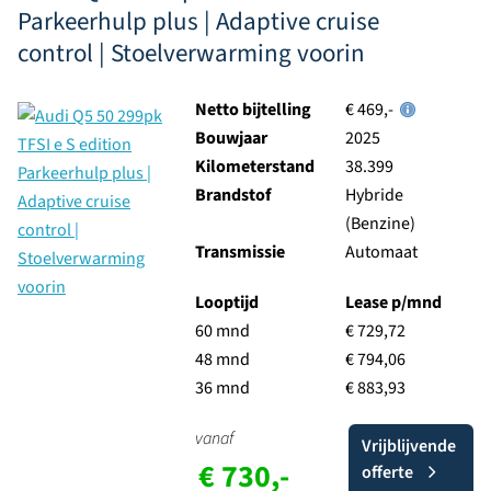
Parkeerhulp plus | Adaptive cruise
control | Stoelverwarming voorin
Netto bijtelling
€ 469,-
Bouwjaar
2025
Kilometerstand
38.399
Brandstof
Hybride
(Benzine)
Transmissie
Automaat
Looptijd
Lease p/mnd
60 mnd
€ 729,72
48 mnd
€ 794,06
36 mnd
€ 883,93
vanaf
Vrijblijvende
€ 730,-
offerte