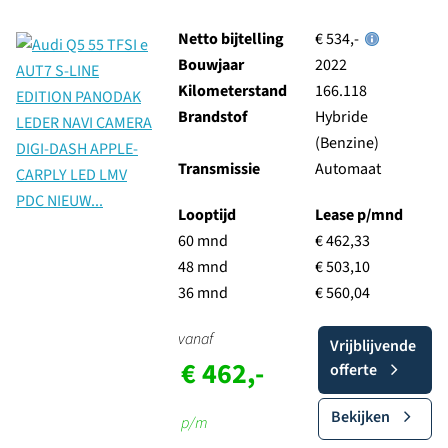
Netto bijtelling
€ 534,-
Bouwjaar
2022
Kilometerstand
166.118
Brandstof
Hybride
(Benzine)
Transmissie
Automaat
Looptijd
Lease p/mnd
60 mnd
€ 462,33
48 mnd
€ 503,10
36 mnd
€ 560,04
vanaf
Vrijblijvende
€ 462,-
offerte
Bekijken
p/m