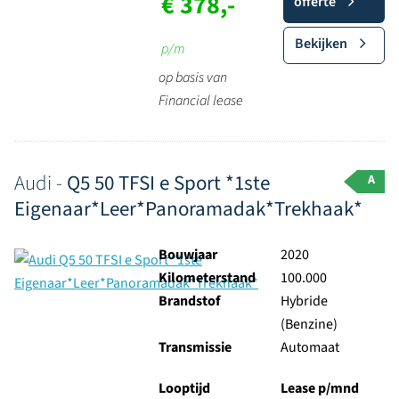
€ 378,-
offerte
Bekijken
p/m
op basis van
Financial lease
Audi -
Q5 50 TFSI e Sport *1ste
A
Eigenaar*Leer*Panoramadak*Trekhaak*
Bouwjaar
2020
Kilometerstand
100.000
Brandstof
Hybride
(Benzine)
Transmissie
Automaat
Looptijd
Lease p/mnd